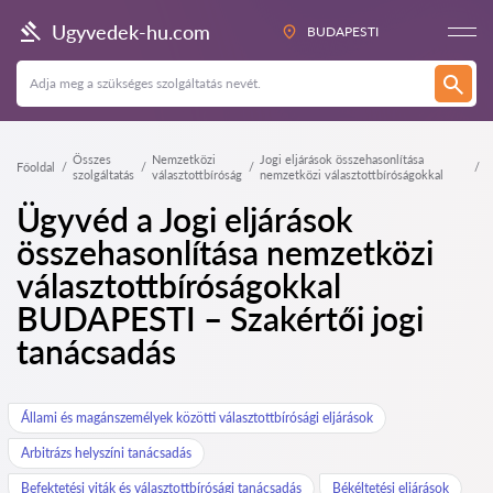
Ugyvedek-hu.com
BUDAPESTI
Összes
Nemzetközi
Jogi eljárások összehasonlítása
Főoldal
szolgáltatás
választottbíróság
nemzetközi választottbíróságokkal
Ügyvéd a Jogi eljárások
összehasonlítása nemzetközi
választottbíróságokkal
BUDAPESTI – Szakértői jogi
tanácsadás
Állami és magánszemélyek közötti választottbírósági eljárások
Arbitrázs helyszíni tanácsadás
Befektetési viták és választottbírósági tanácsadás
Békéltetési eljárások