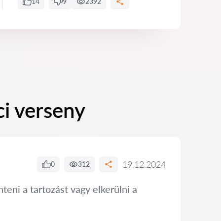
14
9
2392
ci verseny
19.12.2024
0
312
eni a tartozást vagy elkerülni a