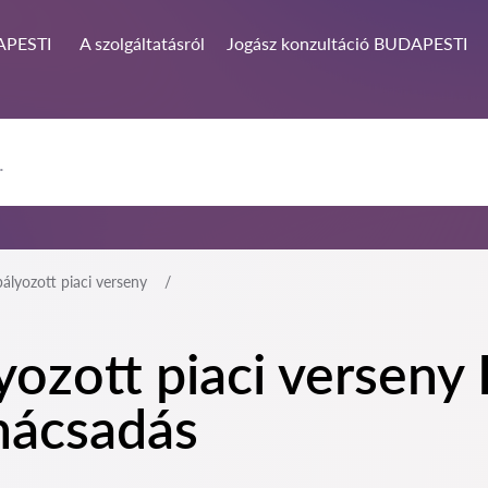
PESTI
A szolgáltatásról
Jogász konzultáció BUDAPESTI
ályozott piaci verseny
yozott piaci versen
anácsadás