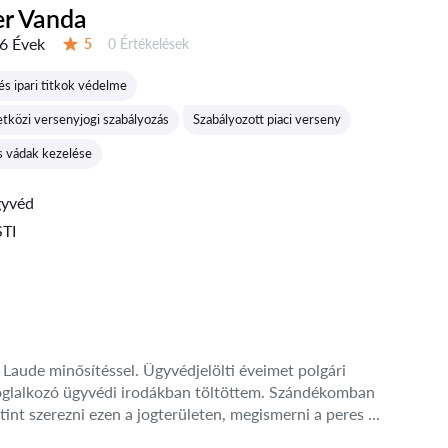
er Vanda
6 Évek
Értékelések:
5
0 Értékelések
Értékelés:
s ipari titkok védelme
tközi versenyjogi szabályozás
Szabályozott piaci verseny
s vádak kezelése
gyvéd
TI
aude minősítéssel. Ügyvédjelölti éveimet polgári
l foglalkozó ügyvédi irodákban töltöttem. Szándékomban
utint szerezni ezen a jogterületen, megismerni a peres ...