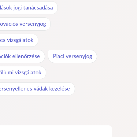
rlások jogi tanácsadása
ovációs versenyjog
s vizsgálatok
ációk ellenőrzése
Piaci versenyjog
liumi vizsgálatok
ersenyellenes vádak kezelése