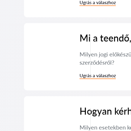
Ugrás a válaszhoz
Mi a teendő,
Milyen jogi előkész
szerződésről?
Ugrás a válaszhoz
Hogyan kérh
Milyen esetekben ké