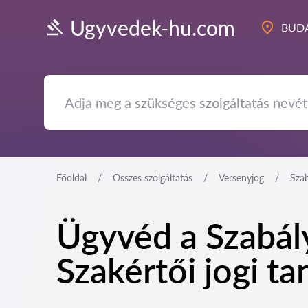
Ugyvedek-hu.com
BUDA
Főoldal
Összes szolgáltatás
Versenyjog
Szab
Ügyvéd a Szabál
Szakértői jogi t