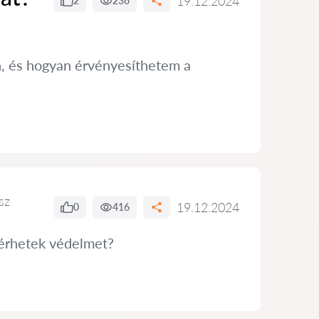
19.12.2024
2
236
, és hogyan érvényesíthetem a
sz
19.12.2024
0
416
kérhetek védelmet?