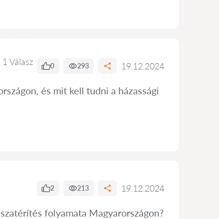
1 Válasz
19.12.2024
0
293
szágon, és mit kell tudni a házassági
19.12.2024
2
213
isszatérítés folyamata Magyarországon?