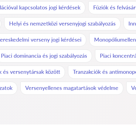
ációval kapcsolatos jogi kérdések
Fúziók és felvásá
Helyi és nemzetközi versenyjogi szabályozás
Inn
ereskedelmi verseny jogi kérdései
Monopóliumellene
Piaci dominancia és jogi szabályozás
Piaci koncentr
 és versenytársak között
Tranzakciók és antimonopó
ázatok
Versenyellenes magatartások védelme
V