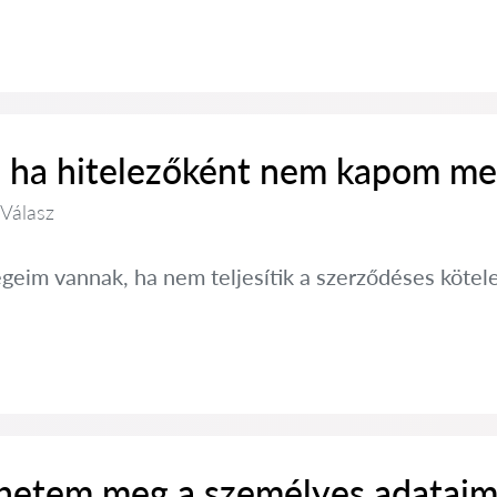
, ha hitelezőként nem kapom me
 Válasz
égeim vannak, ha nem teljesítik a szerződéses kötel
etem meg a személyes adataim