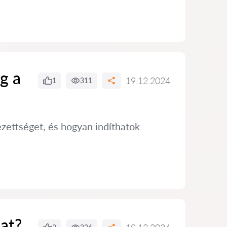
g a
19.12.2024
1
311
ezettséget, és hogyan indíthatok
at?