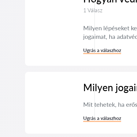
1 Válasz
Milyen lépéseket k
jogaimat, ha adatvéd
Ugrás a válaszhoz
Milyen joga
Mit tehetek, ha erő
Ugrás a válaszhoz