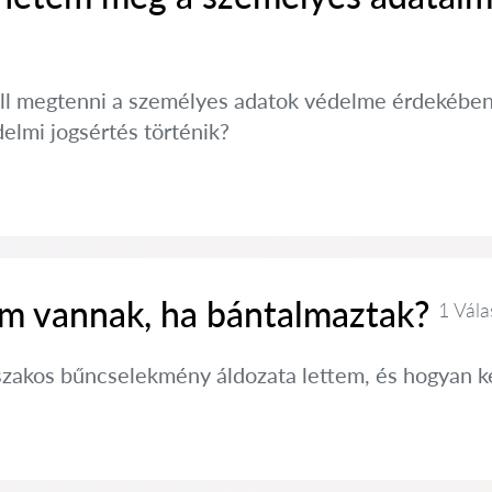
ell megtenni a személyes adatok védelme érdekében
elmi jogsértés történik?
im vannak, ha bántalmaztak?
1 Vála
szakos bűncselekmény áldozata lettem, és hogyan 