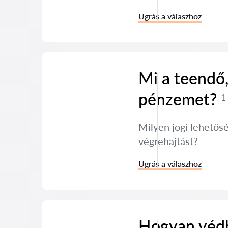
Ugrás a válaszhoz
Mi a teendő
pénzemet?
1
Milyen jogi lehetős
végrehajtást?
Ugrás a válaszhoz
Hogyan védh