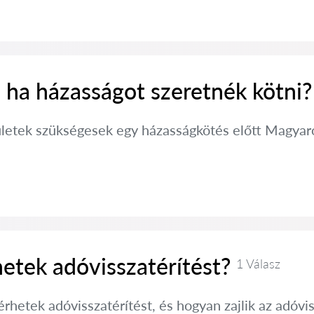
 ha házasságot szeretnék kötni?
ületek szükségesek egy házasságkötés előtt Magyaror
etek adóvisszatérítést?
1 Válasz
rhetek adóvisszatérítést, és hogyan zajlik az adóv