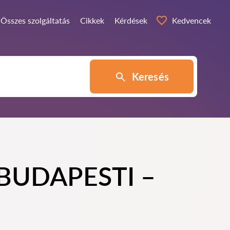
Összes szolgáltatás
Cikkek
Kérdések
Kedvencek
Keresés
y BUDAPESTI –