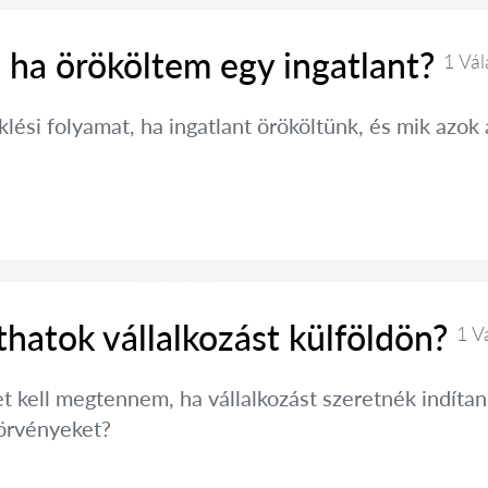
 ha örököltem egy ingatlant?
1 Vál
klési folyamat, ha ingatlant örököltünk, és mik azok 
hatok vállalkozást külföldön?
1 V
t kell megtennem, ha vállalkozást szeretnék indítan
törvényeket?