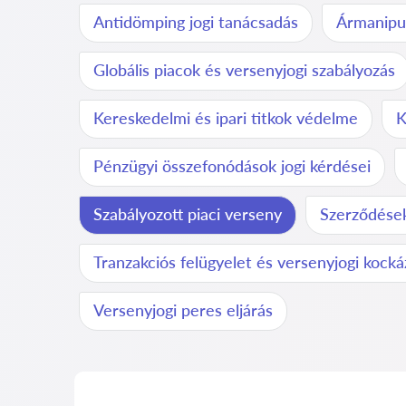
Antidömping jogi tanácsadás
Ármanipul
Globális piacok és versenyjogi szabályozás
Kereskedelmi és ipari titkok védelme
K
Pénzügyi összefonódások jogi kérdései
Szabályozott piaci verseny
Szerződések
Tranzakciós felügyelet és versenyjogi kock
Versenyjogi peres eljárás