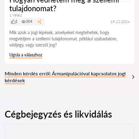
tulajdonomat?
1 Válasz
1
304
19.12.2024
Mik azok a jogi lépések, amelyeket megtehetek, hogy
megvédjem a szellemi tulajdonomat, például szabadalom,
védjegy, vagy szerzői jog?
Ugrás a válaszhoz
Minden kérdés erről: Ármanipulációval kapcsolatos jogi
kérdések
Cégbejegyzés és likvidálás