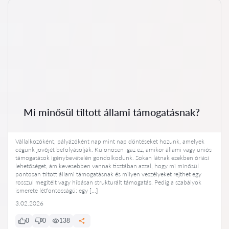
Mi minősül tiltott állami támogatásnak?
Vállalkozóként, pályázóként nap mint nap döntéseket hozunk, amelyek
cégünk jövőjét befolyásolják. Különösen igaz ez, amikor állami vagy uniós
támogatások igénybevételén gondolkodunk. Sokan látnak ezekben óriási
lehetőséget, ám kevesebben vannak tisztában azzal, hogy mi minősül
pontosan tiltott állami támogatásnak és milyen veszélyeket rejthet egy
rosszul megítélt vagy hibásan strukturált támogatás. Pedig a szabályok
ismerete létfontosságú: egy […]
3.02.2026
0
0
138