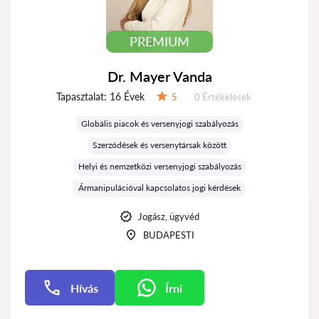
PREMIUM
Dr. Mayer Vanda
Tapasztalat:
16 Évek
Értékelések:
5
0 Értékelések
Értékelés:
Globális piacok és versenyjogi szabályozás
Szerződések és versenytársak között
Helyi és nemzetközi versenyjogi szabályozás
Ármanipulációval kapcsolatos jogi kérdések
Jogász, ügyvéd
BUDAPESTI
Hívás
Írni
Írni