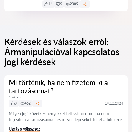
14
9
2385
Kérdések és válaszok erről:
Ármanipulációval kapcsolatos
jogi kérdések
Mi történik, ha nem fizetem ki a
tartozásomat?
1 Válasz
0
462
19.12.2024
Milyen jogi következményekkel kell számolnom, ha nem
teljesítem a tartozásaimat, és milyen lépéseket tehet a hitelező?
Ugrás a válaszhoz