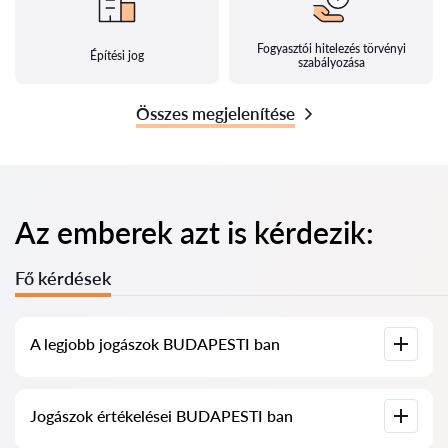
Fogyasztói hitelezés törvényi
Építési jog
szabályozása
Összes megjelenítése
Az emberek azt is kérdezik:
Fő kérdések
A legjobb jogászok BUDAPESTI ban
Összegyűjtöttük a legjobb jogászok listáját BUDAPESTI ben,
Jogászok értékelései BUDAPESTI ban
teljes információval. Árak, értékelések, telefonszám és cím.