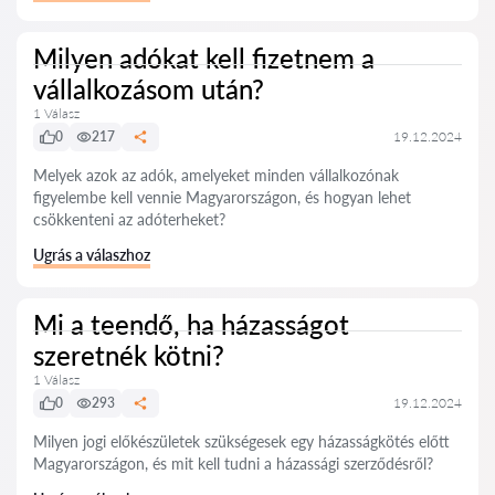
Milyen adókat kell fizetnem a
vállalkozásom után?
1 Válasz
0
217
19.12.2024
Melyek azok az adók, amelyeket minden vállalkozónak
figyelembe kell vennie Magyarországon, és hogyan lehet
csökkenteni az adóterheket?
Ugrás a válaszhoz
Mi a teendő, ha házasságot
szeretnék kötni?
1 Válasz
0
293
19.12.2024
Milyen jogi előkészületek szükségesek egy házasságkötés előtt
Magyarországon, és mit kell tudni a házassági szerződésről?