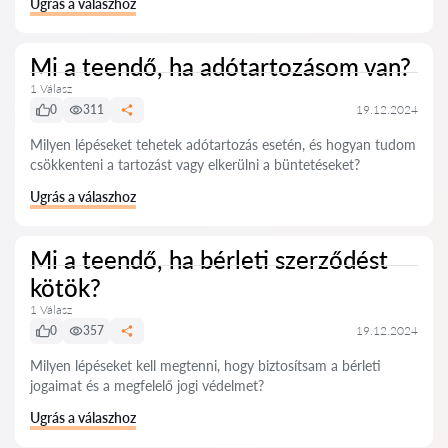
Ugrás a válaszhoz
Mi a teendő, ha adótartozásom van?
1 Válasz
0
311
19.12.2024
Milyen lépéseket tehetek adótartozás esetén, és hogyan tudom
csökkenteni a tartozást vagy elkerülni a büntetéseket?
Ugrás a válaszhoz
Mi a teendő, ha bérleti szerződést
kötök?
1 Válasz
0
357
19.12.2024
Milyen lépéseket kell megtenni, hogy biztosítsam a bérleti
jogaimat és a megfelelő jogi védelmet?
Ugrás a válaszhoz