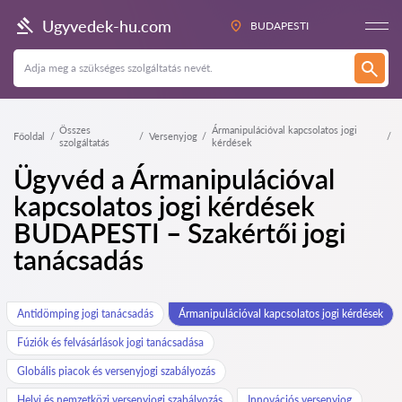
Ugyvedek-hu.com
BUDAPESTI
Összes
Ármanipulációval kapcsolatos jogi
Főoldal
Versenyjog
szolgáltatás
kérdések
Ügyvéd a Ármanipulációval
kapcsolatos jogi kérdések
BUDAPESTI – Szakértői jogi
tanácsadás
Antidömping jogi tanácsadás
Ármanipulációval kapcsolatos jogi kérdések
Fúziók és felvásárlások jogi tanácsadása
Globális piacok és versenyjogi szabályozás
Helyi és nemzetközi versenyjogi szabályozás
Innovációs versenyjog