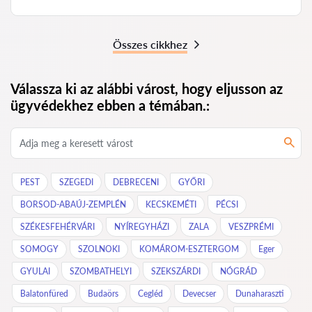
Összes cikkhez
Válassza ki az alábbi várost, hogy eljusson az
ügyvédekhez ebben a témában.:
PEST
SZEGEDI
DEBRECENI
GYŐRI
BORSOD-ABAÚJ-ZEMPLÉN
KECSKEMÉTI
PÉCSI
SZÉKESFEHÉRVÁRI
NYÍREGYHÁZI
ZALA
VESZPRÉMI
SOMOGY
SZOLNOKI
KOMÁROM-ESZTERGOM
Eger
GYULAI
SZOMBATHELYI
SZEKSZÁRDI
NÓGRÁD
Balatonfüred
Budaörs
Cegléd
Devecser
Dunaharaszti