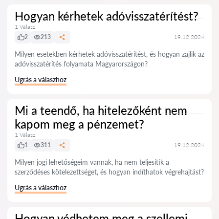
Hogyan kérhetek adóvisszatérítést?
1 Válasz
2
213
19.12.2024
Milyen esetekben kérhetek adóvisszatérítést, és hogyan zajlik az
adóvisszatérítés folyamata Magyarországon?
Ugrás a válaszhoz
Mi a teendő, ha hitelezőként nem
kapom meg a pénzemet?
1 Válasz
1
311
19.12.2024
Milyen jogi lehetőségeim vannak, ha nem teljesítik a
szerződéses kötelezettséget, és hogyan indíthatok végrehajtást?
Ugrás a válaszhoz
Hogyan védhetem meg a szellemi