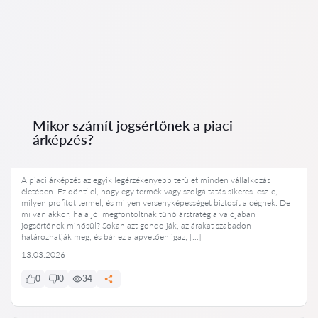
Mikor számít jogsértőnek a piaci
árképzés?
A piaci árképzés az egyik legérzékenyebb terület minden vállalkozás
életében. Ez dönti el, hogy egy termék vagy szolgáltatás sikeres lesz-e,
milyen profitot termel, és milyen versenyképességet biztosít a cégnek. De
mi van akkor, ha a jól megfontoltnak tűnő árstratégia valójában
jogsértőnek minősül? Sokan azt gondolják, az árakat szabadon
határozhatják meg, és bár ez alapvetően igaz, […]
13.03.2026
0
0
34