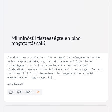
Mi minősül tisztességtelen piaci
magatartásnak?
A mai gyorsan változó és rendkívül versengő piaci környezetben minden
vállalat alapvető érdeke, hogy ne csak sikeresen működjön, hanem
tisztességesen is. A piaci szabályok betartása nem pusztán jogi
kötelezettség, hanem a hosszú távú siker és a jó hírnév záloga is. De vajon
pontosan mi minősül tisztességtelen piaci magatartásnak, és miért
elengedhetetlen, hogy a cégek és […]
23.03.2026
0
0
43