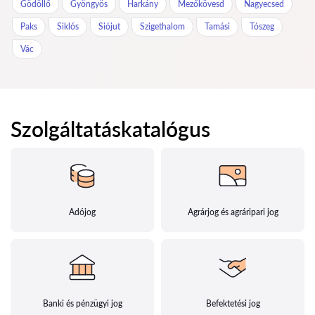
Gödöllő
Gyöngyös
Harkány
Mezőkövesd
Nagyecsed
Paks
Siklós
Siójut
Szigethalom
Tamási
Tószeg
Vác
Szolgáltatáskatalógus
Adójog
Agrárjog és agráripari jog
Banki és pénzügyi jog
Befektetési jog