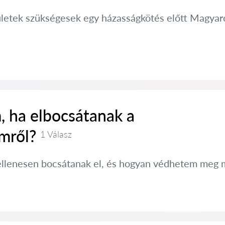
ületek szükségesek egy házasságkötés előtt Magyaror
, ha elbocsátanak a
mről?
1 Válasz
ellenesen bocsátanak el, és hogyan védhetem meg 