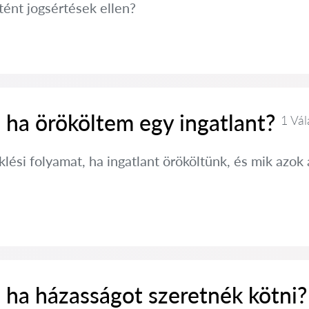
ént jogsértések ellen?
 ha örököltem egy ingatlant?
1 Vál
klési folyamat, ha ingatlant örököltünk, és mik azok 
 ha házasságot szeretnék kötni?