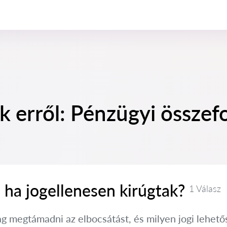
k erről: Pénzügyi összef
 ha jogellenesen kirúgtak?
1 Válasz
g megtámadni az elbocsátást, és milyen jogi lehető