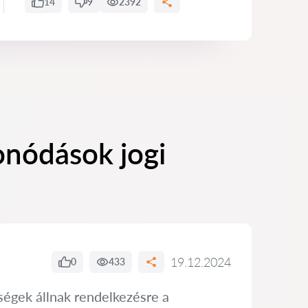
14
9
2392
onódások jogi
19.12.2024
0
433
ségek állnak rendelkezésre a