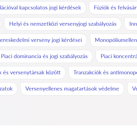
ációval kapcsolatos jogi kérdések
Fúziók és felvásá
Helyi és nemzetközi versenyjogi szabályozás
Inn
ereskedelmi verseny jogi kérdései
Monopóliumellene
Piaci dominancia és jogi szabályozás
Piaci koncentr
 és versenytársak között
Tranzakciók és antimonopó
ázatok
Versenyellenes magatartások védelme
V