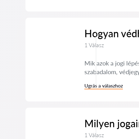
Hogyan védh
1 Válasz
Mik azok a jogi lép
szabadalom, védjegy
Ugrás a válaszhoz
Milyen jogai
1 Válasz