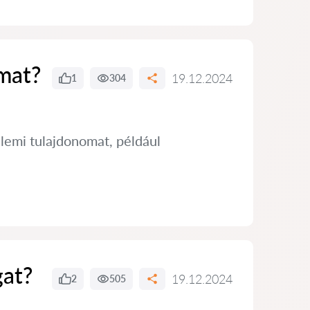
mat?
19.12.2024
1
304
lemi tulajdonomat, például
gat?
19.12.2024
2
505