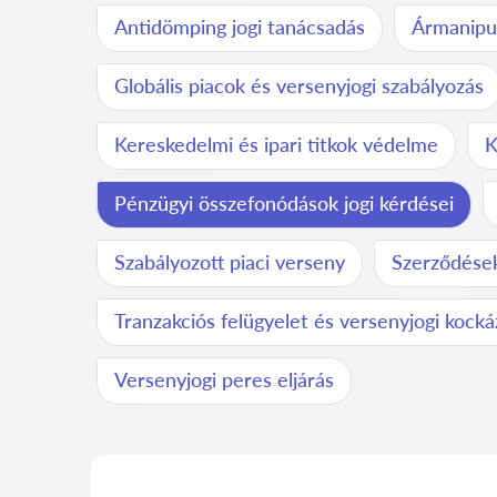
Antidömping jogi tanácsadás
Ármanipul
Globális piacok és versenyjogi szabályozás
Kereskedelmi és ipari titkok védelme
K
Pénzügyi összefonódások jogi kérdései
Szabályozott piaci verseny
Szerződések
Tranzakciós felügyelet és versenyjogi kock
Versenyjogi peres eljárás