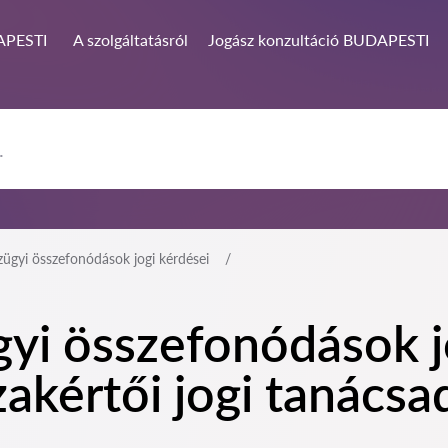
PESTI
A szolgáltatásról
Jogász konzultáció BUDAPESTI
ügyi összefonódások jogi kérdései
yi összefonódások j
kértői jogi tanácsa