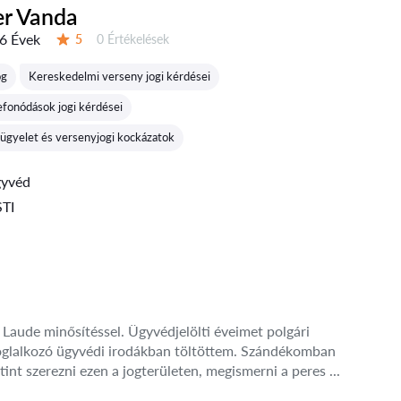
er Vanda
6 Évek
Értékelések:
5
0 Értékelések
Értékelés:
og
Kereskedelmi verseny jogi kérdései
fonódások jogi kérdései
lügyelet és versenyjogi kockázatok
gyvéd
TI
aude minősítéssel. Ügyvédjelölti éveimet polgári
l foglalkozó ügyvédi irodákban töltöttem. Szándékomban
utint szerezni ezen a jogterületen, megismerni a peres ...