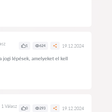
asz
19.12.2024
1
624
a jogi lépések, amelyeket el kell
1 Válasz
19.12.2024
0
293