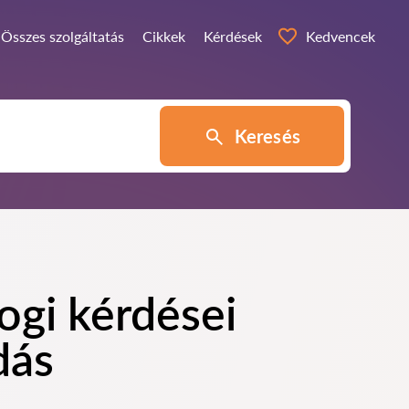
Összes szolgáltatás
Cikkek
Kérdések
Kedvencek
Keresés
ogi kérdései
dás