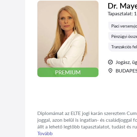
Dr. May
Tapasztalat:
1
Piaci versenyj
Pénzügyi össze
Tranzakciós fe
Jogász, ü
BUDAPES
PREMIUM
Diplomámat az ELTE jogi karán szereztem Cum L
joggal, azon belül is ingatlan- és családjogga
állt a lehető legtöbb tapasztalatot, tudást és r
Tovább