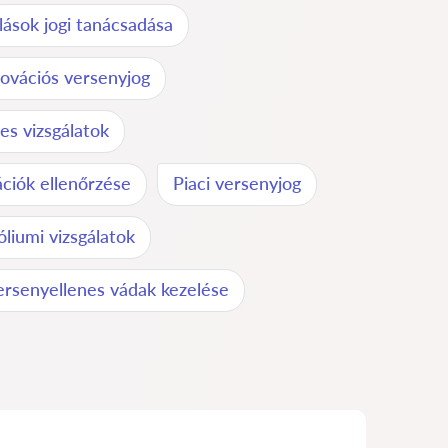
rlások jogi tanácsadása
ovációs versenyjog
s vizsgálatok
ációk ellenőrzése
Piaci versenyjog
liumi vizsgálatok
ersenyellenes vádak kezelése