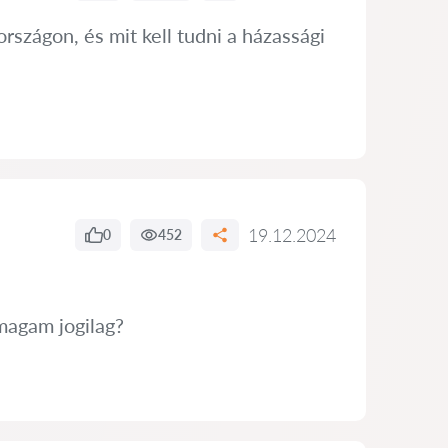
szágon, és mit kell tudni a házassági
19.12.2024
0
452
magam jogilag?