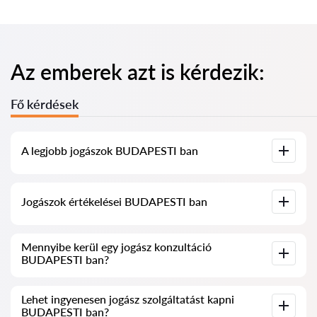
Az emberek azt is kérdezik:
Fő kérdések
A legjobb jogászok BUDAPESTI ban
Összegyűjtöttük a legjobb jogászok listáját BUDAPESTI ben,
Jogászok értékelései BUDAPESTI ban
teljes információval. Árak, értékelések, telefonszám és cím.
Szolgáltatásunkban valós értékeléseket gyűjtöttünk össze a
Mennyibe kerül egy jogász konzultáció
jogászokról, nem töröljük a negatív véleményeket, és nincs
BUDAPESTI ban?
lehetőség manipulálni azokat.
A jogászok konzultációja BUDAPESTI ban 20 000 HUF-tól
Lehet ingyenesen jogász szolgáltatást kapni
kezdődik és felfelé (az árak a kérdés bonyolultságától és a
BUDAPESTI ban?
válasz formájától függően változhatnak).