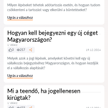
Milyen lépéseket tehetek adótartozás esetén, és hogyan tudom
csökkenteni a tartozást vagy elkerülni a büntetéseket?
Ugrás a válaszhoz
Hogyan kell bejegyezni egy új céget
Magyarországon?
1 Válasz
3
217
19.12.2024
Melyek azok a jogi lépések, amelyeket követni kell egy új
vállalkozás bejegyzéséhez Magyarországon, és hogyan kezdjük
el a vállalkozás alapítását?
Ugrás a válaszhoz
Mi a teendő, ha jogellenesen
kirúgtak?
1 Válasz
0
433
19.12.2024