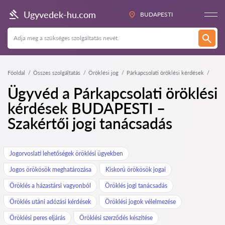
Ugyvedek-hu.com
BUDAPESTI
Főoldal
Összes szolgáltatás
Öröklési jog
Párkapcsolati öröklési kérdések
Ügyvéd a Párkapcsolati öröklési
kérdések BUDAPESTI –
Szakértői jogi tanácsadás
Jogorvoslati lehetőségek öröklési ügyekben
Jogos örökösök meghatározása
Kiskorú örökösök jogai
Öröklés a házastársi vagyonból
Öröklés jogi tanácsadás
Öröklés utáni adózási kérdések
Öröklési jogok vélelmezése
Öröklési peres eljárás
Öröklési szerződés készítése