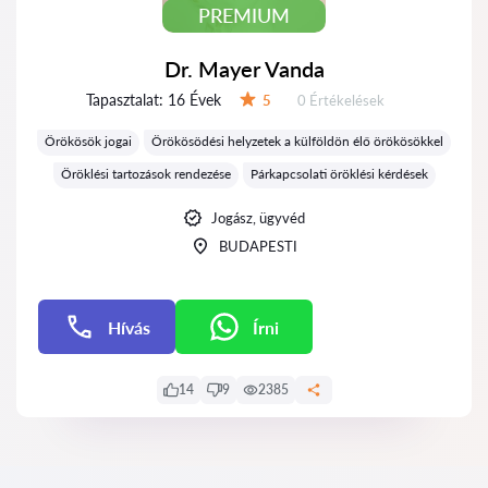
PREMIUM
Dr. Mayer Vanda
Tapasztalat:
16 Évek
Értékelések:
5
0 Értékelések
Értékelés:
Örökösök jogai
Örökösödési helyzetek a külföldön élő örökösökkel
Öröklési tartozások rendezése
Párkapcsolati öröklési kérdések
Jogász, ügyvéd
BUDAPESTI
Hívás
Írni
Írni
14
9
2385