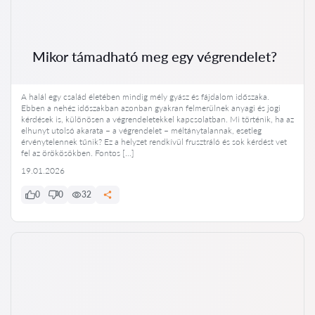
Mikor támadható meg egy végrendelet?
A halál egy család életében mindig mély gyász és fájdalom időszaka.
Ebben a nehéz időszakban azonban gyakran felmerülnek anyagi és jogi
kérdések is, különösen a végrendeletekkel kapcsolatban. Mi történik, ha az
elhunyt utolsó akarata – a végrendelet – méltánytalannak, esetleg
érvénytelennek tűnik? Ez a helyzet rendkívül frusztráló és sok kérdést vet
fel az örökösökben. Fontos […]
19.01.2026
0
0
32