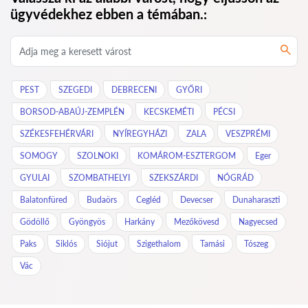
ügyvédekhez ebben a témában.:
PEST
SZEGEDI
DEBRECENI
GYŐRI
BORSOD-ABAÚJ-ZEMPLÉN
KECSKEMÉTI
PÉCSI
SZÉKESFEHÉRVÁRI
NYÍREGYHÁZI
ZALA
VESZPRÉMI
SOMOGY
SZOLNOKI
KOMÁROM-ESZTERGOM
Eger
GYULAI
SZOMBATHELYI
SZEKSZÁRDI
NÓGRÁD
Balatonfüred
Budaörs
Cegléd
Devecser
Dunaharaszti
Gödöllő
Gyöngyös
Harkány
Mezőkövesd
Nagyecsed
Paks
Siklós
Siójut
Szigethalom
Tamási
Tószeg
Vác