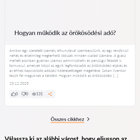
Hogyan működik az örökösödési adó?
Amikor egy szeretett személy elhunytával szembesülünk, az egy rendkívül
nehéz és érzelmileg megterhelő időszak minden család számára. A gyász
mellett azonban gyakran számos adminisztratív és pénzügyi feladat is
tornyosul, amelyek közül az egyik legfontosabb az örökösödési eljárás és
az ehhez kapcsolódó adózási kötelezettségek megértése. Sokan ilyenkor
teszik fel maguknak a kérdést: Hogyan működik az örökösödési […]
23.12.2025
0
0
131
Összes cikkhez
Válassza ki az alábbi várost, hogy eljusson az