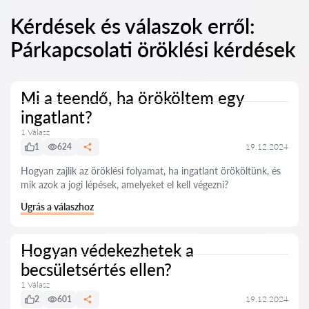
Kérdések és válaszok erről:
Párkapcsolati öröklési kérdések
Mi a teendő, ha örököltem egy
ingatlant?
1 Válasz
1
624
19.12.2024
Hogyan zajlik az öröklési folyamat, ha ingatlant örököltünk, és
mik azok a jogi lépések, amelyeket el kell végezni?
Ugrás a válaszhoz
Hogyan védekezhetek a
becsületsértés ellen?
1 Válasz
2
601
19.12.2024