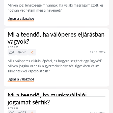
Milyen jogi lehetőségeim vannak, ha valaki megrágalmazott, és
hogyan védhetem meg a nevemet?
Ugrás a válaszhoz
Mi a teendő, ha válóperes eljárásban
vagyok?
1 Válasz
1
793
19.12.2024
Mi a válóperes eljárás lépései, és hogyan segíthet egy ügyvéd?
Milyen jogaim vannak a gyermekelhelyezési ügyekben és az
alimentekkel kapcsolatban?
Ugrás a válaszhoz
Mi a teendő, ha munkavállalói
jogaimat sértik?
1 Válasz
0
378
19.12.2024