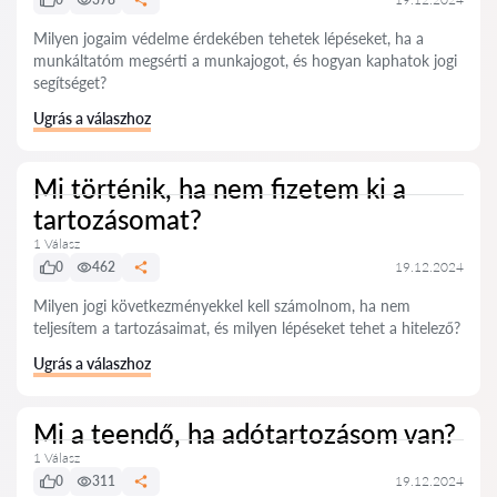
Milyen jogaim védelme érdekében tehetek lépéseket, ha a
munkáltatóm megsérti a munkajogot, és hogyan kaphatok jogi
segítséget?
Ugrás a válaszhoz
Mi történik, ha nem fizetem ki a
tartozásomat?
1 Válasz
0
462
19.12.2024
Milyen jogi következményekkel kell számolnom, ha nem
teljesítem a tartozásaimat, és milyen lépéseket tehet a hitelező?
Ugrás a válaszhoz
Mi a teendő, ha adótartozásom van?
1 Válasz
0
311
19.12.2024