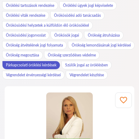
Öröklési tartozások rendezése
Öröklési ügyek jogi képviselete
Öröklési viták rendezése
Örökösödési adó tanácsadás
Örökösödési helyzetek a külföldön élő örökösökkel
Örökösödési jogorvoslat
Örökösök jogai
Örökség átruházása
Örökség átvételének jogi folyamata
Örökség lemondásának jogi kérdései
Örökség megosztása
Örökség szerződéses védelme
Párkapcsolati öröklési kérdések
Szülők jogai az öröklésben
Végrendelet érvényességi kérdései
Végrendelet készítése