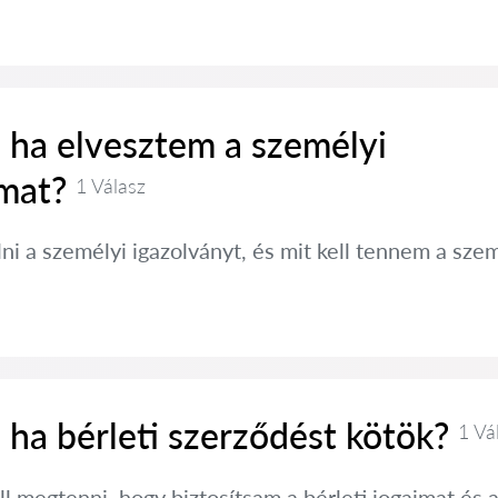
 ha elvesztem a személyi
mat?
1 Válasz
ni a személyi igazolványt, és mit kell tennem a s
 ha bérleti szerződést kötök?
1 Vá
l megtenni, hogy biztosítsam a bérleti jogaimat és 