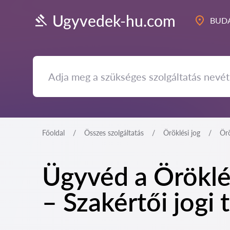
Ugyvedek-hu.com
BUDA
Főoldal
Összes szolgáltatás
Öröklési jog
Örö
Ügyvéd a Öröklé
– Szakértői jogi