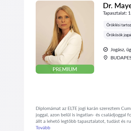
Dr. May
Tapasztalat:
1
Öröklési tarto
Örökösök joga
Jogász, ü
BUDAPES
PREMIUM
Diplomámat az ELTE jogi karán szereztem Cum L
joggal, azon belül is ingatlan- és családjogga
állt a lehető legtöbb tapasztalatot, tudást és r
Tovább