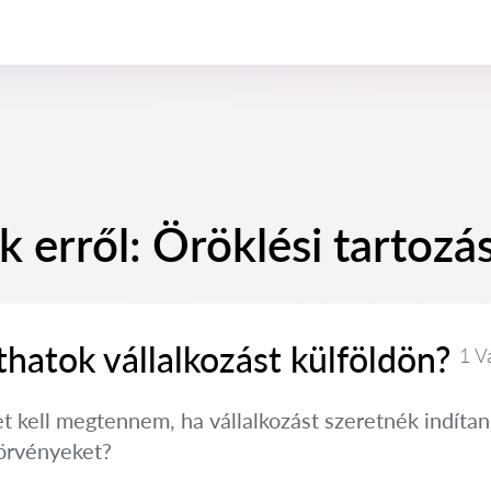
k erről: Öröklési tartoz
hatok vállalkozást külföldön?
1 V
t kell megtennem, ha vállalkozást szeretnék indítan
törvényeket?