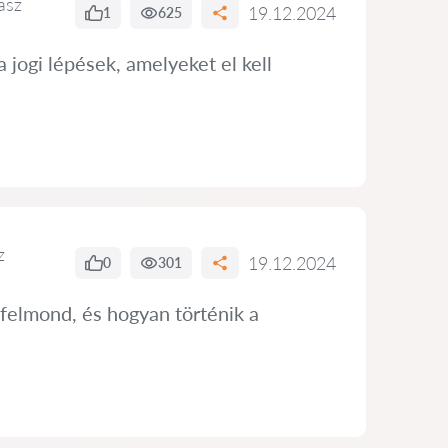
asz
19.12.2024
1
625
a jogi lépések, amelyeket el kell
z
19.12.2024
0
301
 felmond, és hogyan történik a