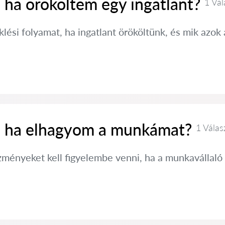
 ha örököltem egy ingatlant?
1 Vál
klési folyamat, ha ingatlant örököltünk, és mik azok 
, ha elhagyom a munkámat?
1 Válas
zményeket kell figyelembe venni, ha a munkavállaló