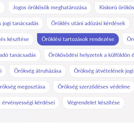
n
Jogos örökösök meghatározása
Kiskorú örökös
 jogi tanácsadás
Öröklés utáni adózási kérdések
és készítése
Öröklési tartozások rendezése
Örö
adó tanácsadás
Örökösödési helyzetek a külföldön 
i
Örökség átruházása
Örökség átvételének jogi
rökség megosztása
Örökség szerződéses védelme
 érvényességi kérdései
Végrendelet készítése