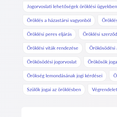
Jogorvoslati lehetőségek öröklési ügyekbe
Öröklés a házastársi vagyonból
Öröklés
Öröklési peres eljárás
Öröklési szerződ
Öröklési viták rendezése
Örökösödési 
Örökösödési jogorvoslat
Örökösök joga
Örökség lemondásának jogi kérdései
Ö
Szülők jogai az öröklésben
Végrendelet