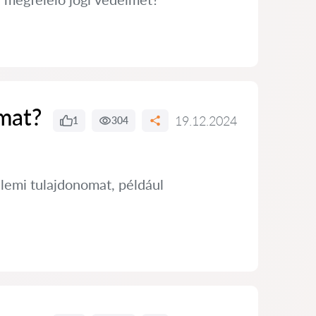
mat?
19.12.2024
1
304
lemi tulajdonomat, például