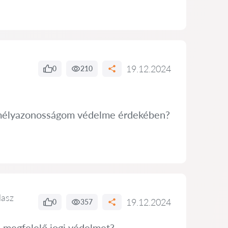
19.12.2024
0
210
zemélyazonosságom védelme érdekében?
lasz
19.12.2024
0
357
a megfelelő jogi védelmet?