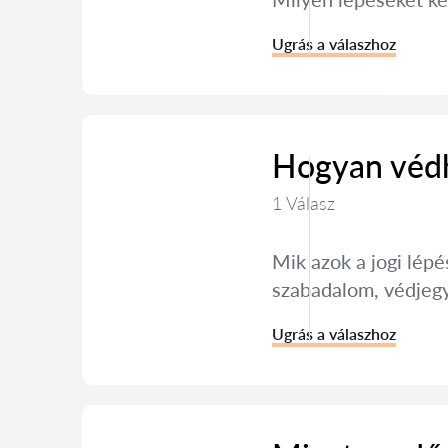
Ugrás a válaszhoz
Hogyan védh
1 Válasz
Mik azok a jogi lép
szabadalom, védjegy
Ugrás a válaszhoz