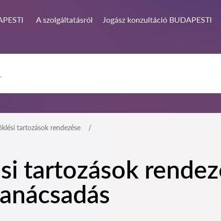
PESTI
A szolgáltatásról
Jogász konzultáció BUDAPESTI
klési tartozások rendezése
si tartozások rend
 tanácsadás