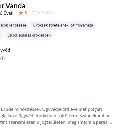
er Vanda
6 Évek
Értékelések:
5
0 Értékelések
Értékelés:
zások rendezése
Örökség átvételének jogi folyamata
i
Szülők jogai az öröklésben
gyvéd
TI
aude minősítéssel. Ügyvédjelölti éveimet polgári
l foglalkozó ügyvédi irodákban töltöttem. Szándékomban
utint szerezni ezen a jogterületen, megismerni a peres ...