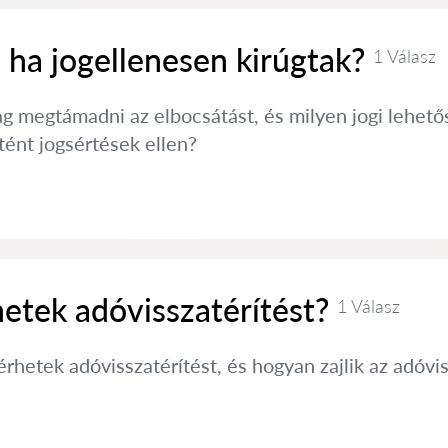
 ha jogellenesen kirúgtak?
1 Válasz
g megtámadni az elbocsátást, és milyen jogi lehető
ént jogsértések ellen?
etek adóvisszatérítést?
1 Válasz
rhetek adóvisszatérítést, és hogyan zajlik az adóv