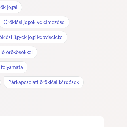
ök jogai
Öröklési jogok vélelmezése
klési ügyek jogi képviselete
élő örökösökkel
 folyamata
Párkapcsolati öröklési kérdések