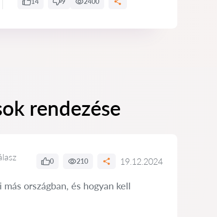
14
9
2400
ások rendezése
álasz
19.12.2024
0
210
i más országban, és hogyan kell