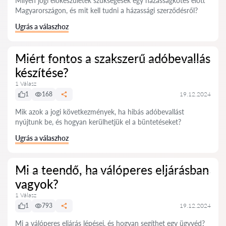
Milyen jogi előkészületek szükségesek egy házasságkötés előtt
Magyarországon, és mit kell tudni a házassági szerződésről?
Ugrás a válaszhoz
Miért fontos a szakszerű adóbevallás
készítése?
1 Válasz
1
168
19.12.2024
Mik azok a jogi következmények, ha hibás adóbevallást
nyújtunk be, és hogyan kerülhetjük el a büntetéseket?
Ugrás a válaszhoz
Mi a teendő, ha válóperes eljárásban
vagyok?
1 Válasz
1
793
19.12.2024
Mi a válóperes eljárás lépései, és hogyan segíthet egy ügyvéd?