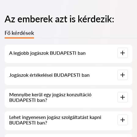
Az emberek azt is kérdezik:
Fő kérdések
A legjobb jogászok BUDAPESTI ban
Összegyűjtöttük a legjobb jogászok listáját BUDAPESTI ben,
Jogászok értékelései BUDAPESTI ban
teljes információval. Árak, értékelések, telefonszám és cím.
Szolgáltatásunkban valós értékeléseket gyűjtöttünk össze a
Mennyibe kerül egy jogász konzultáció
jogászokról, nem töröljük a negatív véleményeket, és nincs
BUDAPESTI ban?
lehetőség manipulálni azokat.
A jogászok konzultációja BUDAPESTI ban 20 000 HUF-tól
Lehet ingyenesen jogász szolgáltatást kapni
kezdődik és felfelé (az árak a kérdés bonyolultságától és a
BUDAPESTI ban?
válasz formájától függően változhatnak).
Először fogalmazza meg kérdését világosan és tömören, majd