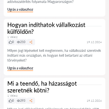
adóvisszatérítés folyamata Magyarországon?
Ugrás a válaszhoz
Hogyan indíthatok vállalkozást
külföldön?
1 Válasz
0
210
19.12.2024
Milyen jogi lépéseket kell megtennem, ha vállalkozást szeretnék
indítani más országban, és hogyan kell betartani az ottani
törvényeket?
Ugrás a válaszhoz
Mi a teendő, ha házasságot
szeretnék kötni?
1 Válasz
0
293
19.12.2024