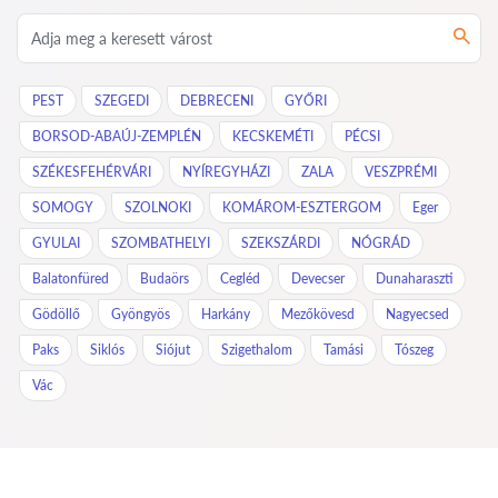
PEST
SZEGEDI
DEBRECENI
GYŐRI
BORSOD-ABAÚJ-ZEMPLÉN
KECSKEMÉTI
PÉCSI
SZÉKESFEHÉRVÁRI
NYÍREGYHÁZI
ZALA
VESZPRÉMI
SOMOGY
SZOLNOKI
KOMÁROM-ESZTERGOM
Eger
GYULAI
SZOMBATHELYI
SZEKSZÁRDI
NÓGRÁD
Balatonfüred
Budaörs
Cegléd
Devecser
Dunaharaszti
Gödöllő
Gyöngyös
Harkány
Mezőkövesd
Nagyecsed
Paks
Siklós
Siójut
Szigethalom
Tamási
Tószeg
Vác