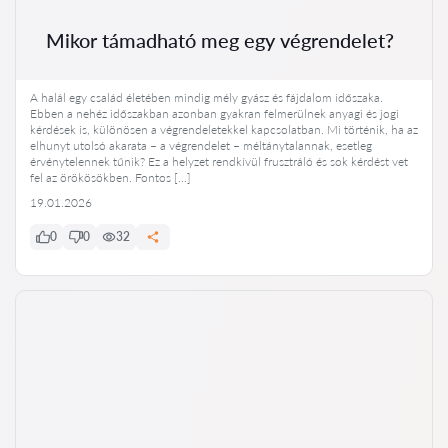
Mikor támadható meg egy végrendelet?
A halál egy család életében mindig mély gyász és fájdalom időszaka.
Ebben a nehéz időszakban azonban gyakran felmerülnek anyagi és jogi
kérdések is, különösen a végrendeletekkel kapcsolatban. Mi történik, ha az
elhunyt utolsó akarata – a végrendelet – méltánytalannak, esetleg
érvénytelennek tűnik? Ez a helyzet rendkívül frusztráló és sok kérdést vet
fel az örökösökben. Fontos […]
19.01.2026
0
0
32