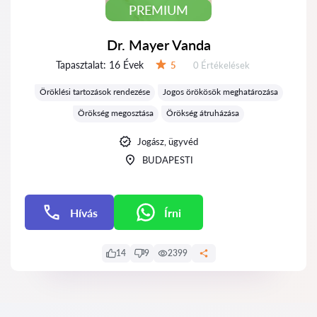
PREMIUM
Dr. Mayer Vanda
Tapasztalat:
16 Évek
Értékelések:
5
0 Értékelések
Értékelés:
Öröklési tartozások rendezése
Jogos örökösök meghatározása
Örökség megosztása
Örökség átruházása
Jogász, ügyvéd
BUDAPESTI
Hívás
Írni
Írni
14
9
2399