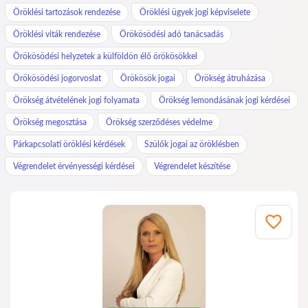
Öröklési tartozások rendezése
Öröklési ügyek jogi képviselete
Öröklési viták rendezése
Örökösödési adó tanácsadás
Örökösödési helyzetek a külföldön élő örökösökkel
Örökösödési jogorvoslat
Örökösök jogai
Örökség átruházása
Örökség átvételének jogi folyamata
Örökség lemondásának jogi kérdései
Örökség megosztása
Örökség szerződéses védelme
Párkapcsolati öröklési kérdések
Szülők jogai az öröklésben
Végrendelet érvényességi kérdései
Végrendelet készítése