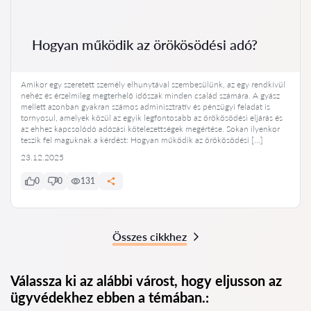
Hogyan működik az örökösödési adó?
Amikor egy szeretett személy elhunytával szembesülünk, az egy rendkívül
nehéz és érzelmileg megterhelő időszak minden család számára. A gyász
mellett azonban gyakran számos adminisztratív és pénzügyi feladat is
tornyosul, amelyek közül az egyik legfontosabb az örökösödési eljárás és
az ehhez kapcsolódó adózási kötelezettségek megértése. Sokan ilyenkor
teszik fel maguknak a kérdést: Hogyan működik az örökösödési […]
23.12.2025
0
0
131
Összes cikkhez
Válassza ki az alábbi várost, hogy eljusson az
ügyvédekhez ebben a témában.: