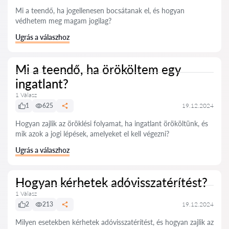
Mi a teendő, ha jogellenesen bocsátanak el, és hogyan
védhetem meg magam jogilag?
Ugrás a válaszhoz
Mi a teendő, ha örököltem egy
ingatlant?
1 Válasz
1
625
19.12.2024
Hogyan zajlik az öröklési folyamat, ha ingatlant örököltünk, és
mik azok a jogi lépések, amelyeket el kell végezni?
Ugrás a válaszhoz
Hogyan kérhetek adóvisszatérítést?
1 Válasz
2
213
19.12.2024
Milyen esetekben kérhetek adóvisszatérítést, és hogyan zajlik az