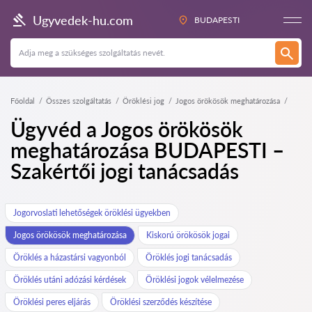
Ugyvedek-hu.com
BUDAPESTI
Főoldal
Összes szolgáltatás
Öröklési jog
Jogos örökösök meghatározása
Ügyvéd a Jogos örökösök
meghatározása BUDAPESTI –
Szakértői jogi tanácsadás
Jogorvoslati lehetőségek öröklési ügyekben
Jogos örökösök meghatározása
Kiskorú örökösök jogai
Öröklés a házastársi vagyonból
Öröklés jogi tanácsadás
Öröklés utáni adózási kérdések
Öröklési jogok vélelmezése
Öröklési peres eljárás
Öröklési szerződés készítése