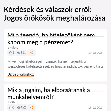
Kérdések és válaszok erről:
Jogos örökösök meghatározása
Mi a teendő, ha hitelezőként nem
kapom meg a pénzemet?
1 Válasz
1
311
19.12.2024
Milyen jogi lehetőségeim vannak, ha nem teljesítik a
szerződéses kötelezettséget, és hogyan indíthatok végrehajtást?
Ugrás a válaszhoz
Mik a jogaim, ha elbocsátanak a
munkahelyemről?
1 Válasz
0
452
19.12.2024