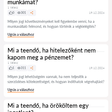
munkámat?
1 Válasz
0
301
19.12.2024
Milyen jogi következményeket kell figyelembe venni, ha a
munkavállaló felmond, és hogyan történik a végkielégítés?
Ugrás a válaszhoz
Mi a teendő, ha hitelezőként nem
kapom meg a pénzemet?
1 Válasz
1
311
19.12.2024
Milyen jogi lehetőségeim vannak, ha nem teljesítik a
szerződéses kötelezettséget, és hogyan indíthatok végrehajtást?
Ugrás a válaszhoz
Mi a teendő, ha örököltem egy