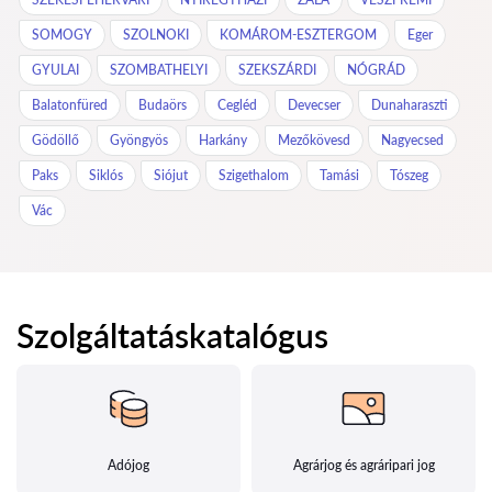
SOMOGY
SZOLNOKI
KOMÁROM-ESZTERGOM
Eger
GYULAI
SZOMBATHELYI
SZEKSZÁRDI
NÓGRÁD
Balatonfüred
Budaörs
Cegléd
Devecser
Dunaharaszti
Gödöllő
Gyöngyös
Harkány
Mezőkövesd
Nagyecsed
Paks
Siklós
Siójut
Szigethalom
Tamási
Tószeg
Vác
Szolgáltatáskatalógus
Adójog
Agrárjog és agráripari jog