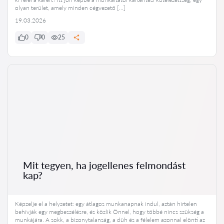
olyan terület, amely minden cégvezető […]
19.03.2026
0
0
25
Mit tegyen, ha jogellenes felmondást
kap?
Képzelje el a helyzetet: egy átlagos munkanapnak indul, aztán hirtelen
behívják egy megbeszélésre, és közlik Önnel, hogy többé nincs szükség a
munkájára. A sokk, a bizonytalanság, a düh és a félelem azonnal elönti az