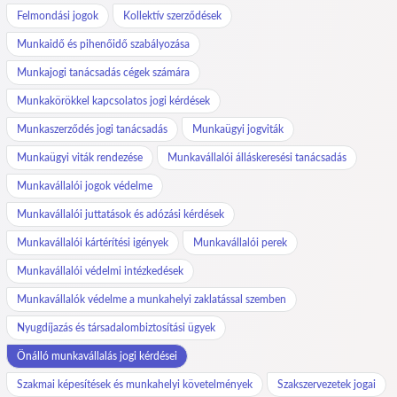
Felmondási jogok
Kollektív szerződések
Munkaidő és pihenőidő szabályozása
Munkajogi tanácsadás cégek számára
Munkakörökkel kapcsolatos jogi kérdések
Munkaszerződés jogi tanácsadás
Munkaügyi jogviták
Munkaügyi viták rendezése
Munkavállalói álláskeresési tanácsadás
Munkavállalói jogok védelme
Munkavállalói juttatások és adózási kérdések
Munkavállalói kártérítési igények
Munkavállalói perek
Munkavállalói védelmi intézkedések
Munkavállalók védelme a munkahelyi zaklatással szemben
Nyugdíjazás és társadalombiztosítási ügyek
Önálló munkavállalás jogi kérdései
Szakmai képesítések és munkahelyi követelmények
Szakszervezetek jogai