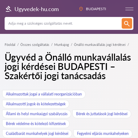
Ugyvedek-hu.com
BUDAPESTI
Főoldal
Összes szolgáltatás
Munkajog
Önálló munkavállalás jogi kérdései
Ügyvéd a Önálló munkavállalás
jogi kérdései BUDAPESTI –
Szakértői jogi tanácsadás
Alkalmazottak jogai a vállalati reorganizációban
Alkalmazotti jogok és kötelezettségek
Állami és helyi munkaügyi szabályozás
Bérek és juttatások jogi kérdései
Bérek védelme és kötelező kifizetések
Családbarát munkahelyek jogi kérdései
Fegyelmi eljárás munkahelyeken