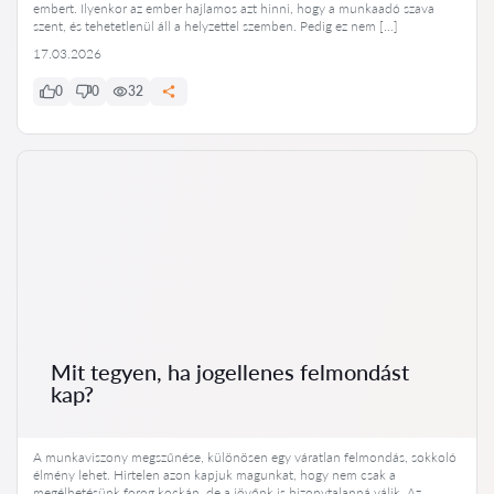
embert. Ilyenkor az ember hajlamos azt hinni, hogy a munkaadó szava
szent, és tehetetlenül áll a helyzettel szemben. Pedig ez nem […]
17.03.2026
0
0
32
Mit tegyen, ha jogellenes felmondást
kap?
A munkaviszony megszűnése, különösen egy váratlan felmondás, sokkoló
élmény lehet. Hirtelen azon kapjuk magunkat, hogy nem csak a
megélhetésünk forog kockán, de a jövőnk is bizonytalanná válik. Az