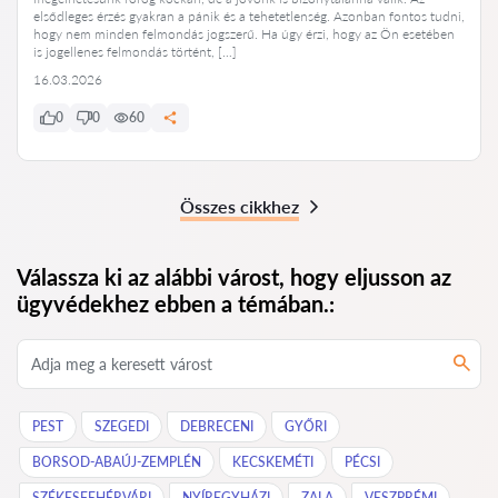
elsődleges érzés gyakran a pánik és a tehetetlenség. Azonban fontos tudni,
hogy nem minden felmondás jogszerű. Ha úgy érzi, hogy az Ön esetében
is jogellenes felmondás történt, […]
16.03.2026
0
0
60
Összes cikkhez
Válassza ki az alábbi várost, hogy eljusson az
ügyvédekhez ebben a témában.:
PEST
SZEGEDI
DEBRECENI
GYŐRI
BORSOD-ABAÚJ-ZEMPLÉN
KECSKEMÉTI
PÉCSI
SZÉKESFEHÉRVÁRI
NYÍREGYHÁZI
ZALA
VESZPRÉMI