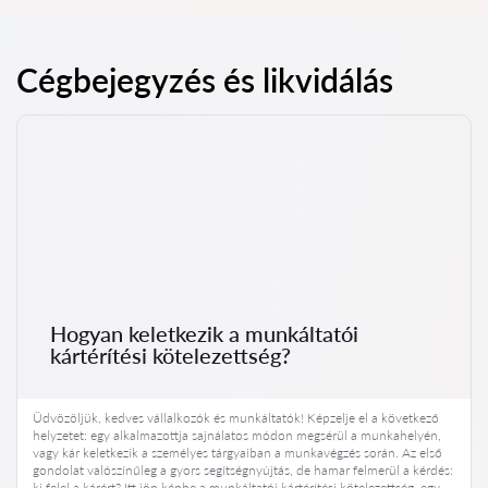
Cégbejegyzés és likvidálás
Hogyan keletkezik a munkáltatói
kártérítési kötelezettség?
Üdvözöljük, kedves vállalkozók és munkáltatók! Képzelje el a következő
helyzetet: egy alkalmazottja sajnálatos módon megsérül a munkahelyén,
vagy kár keletkezik a személyes tárgyaiban a munkavégzés során. Az első
gondolat valószínűleg a gyors segítségnyújtás, de hamar felmerül a kérdés:
ki felel a kárért? Itt jön képbe a munkáltatói kártérítési kötelezettség, egy