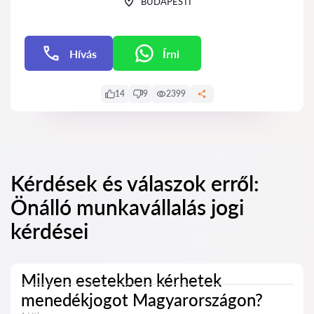
BUDAPESTI
Hívás
Írni
Írni
14
9
2399
Kérdések és válaszok erről:
Önálló munkavállalás jogi
kérdései
Milyen esetekben kérhetek
menedékjogot Magyarországon?