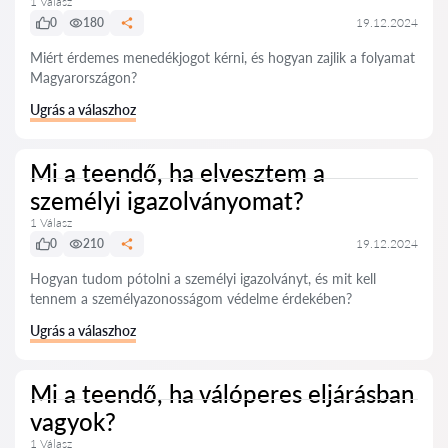
1 Válasz
0
180
19.12.2024
Miért érdemes menedékjogot kérni, és hogyan zajlik a folyamat
Magyarországon?
Ugrás a válaszhoz
Mi a teendő, ha elvesztem a
személyi igazolványomat?
1 Válasz
0
210
19.12.2024
Hogyan tudom pótolni a személyi igazolványt, és mit kell
tennem a személyazonosságom védelme érdekében?
Ugrás a válaszhoz
Mi a teendő, ha válóperes eljárásban
vagyok?
1 Válasz