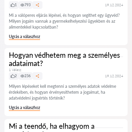
1
793
19.12.2024
Mi a válóperes eljárás lépései, és hogyan segíthet egy ügyvéd?
Milyen jogaim vannak a gyermekelhelyezési ügyekben és az
alimentekkel kapcsolatban?
Ugrás a válaszhoz
Hogyan védhetem meg a személyes
adataimat?
1 Válasz
2
236
19.12.2024
Milyen lépéseket kell megtenni a személyes adatok védelme
érdekében, és hogyan érvényesíthetem a jogaimat, ha
adatvédelmi jogsértés történik?
Ugrás a válaszhoz
Mi a teendő, ha elhagyom a