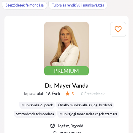
Szerződések felmondása
Túlóra és rendkívüli munkavégzés
PREMIUM
Dr. Mayer Vanda
Tapasztalat:
16 Évek
Értékelések:
5
0 Értékelések
Értékelés:
Munkavállalói perek
Önálló munkavállalás jogi kérdései
Szerződések felmondása
Munkajogi tanácsadás cégek számára
Jogász, ügyvéd