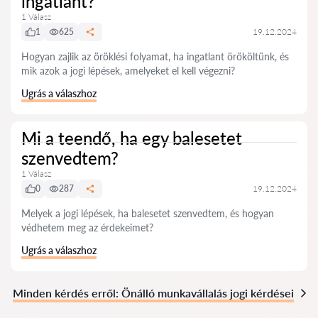
ingatlant?
1 Válasz
1
625
19.12.2024
Hogyan zajlik az öröklési folyamat, ha ingatlant örököltünk, és
mik azok a jogi lépések, amelyeket el kell végezni?
Ugrás a válaszhoz
Mi a teendő, ha egy balesetet
szenvedtem?
1 Válasz
0
287
19.12.2024
Melyek a jogi lépések, ha balesetet szenvedtem, és hogyan
védhetem meg az érdekeimet?
Ugrás a válaszhoz
Minden kérdés erről: Önálló munkavállalás jogi kérdései