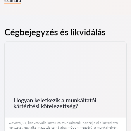
számára
Cégbejegyzés és likvidálás
Hogyan keletkezik a munkáltatói
kártérítési kötelezettség?
Üdvözöljük, kedves vállalkozók és munkáltatók! Képzelje el a következő
helyzetet: egy alkalmazottja sajnálatos módon megsérül a munkahelyén,