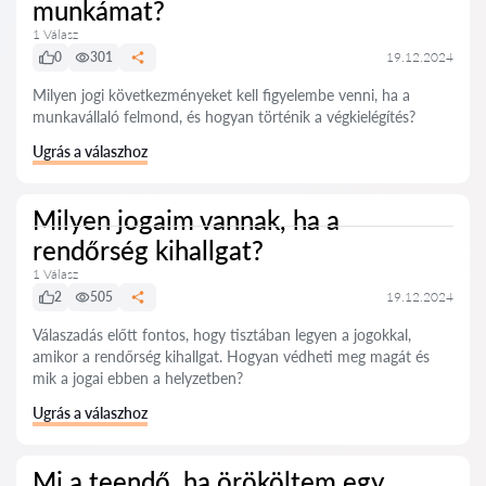
munkámat?
1 Válasz
0
301
19.12.2024
Milyen jogi következményeket kell figyelembe venni, ha a
munkavállaló felmond, és hogyan történik a végkielégítés?
Ugrás a válaszhoz
Milyen jogaim vannak, ha a
rendőrség kihallgat?
1 Válasz
2
505
19.12.2024
Válaszadás előtt fontos, hogy tisztában legyen a jogokkal,
amikor a rendőrség kihallgat. Hogyan védheti meg magát és
mik a jogai ebben a helyzetben?
Ugrás a válaszhoz
Mi a teendő, ha örököltem egy