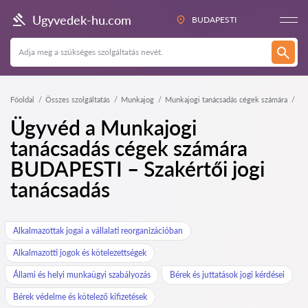
Ugyvedek-hu.com
BUDAPESTI
Főoldal
Összes szolgáltatás
Munkajog
Munkajogi tanácsadás cégek számára
Ügyvéd a Munkajogi
tanácsadás cégek számára
BUDAPESTI – Szakértői jogi
tanácsadás
Alkalmazottak jogai a vállalati reorganizációban
Alkalmazotti jogok és kötelezettségek
Állami és helyi munkaügyi szabályozás
Bérek és juttatások jogi kérdései
Bérek védelme és kötelező kifizetések