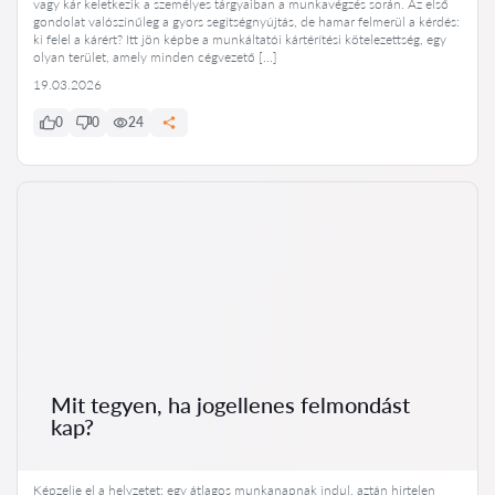
vagy kár keletkezik a személyes tárgyaiban a munkavégzés során. Az első
gondolat valószínűleg a gyors segítségnyújtás, de hamar felmerül a kérdés:
ki felel a kárért? Itt jön képbe a munkáltatói kártérítési kötelezettség, egy
olyan terület, amely minden cégvezető […]
19.03.2026
0
0
24
Mit tegyen, ha jogellenes felmondást
kap?
Képzelje el a helyzetet: egy átlagos munkanapnak indul, aztán hirtelen