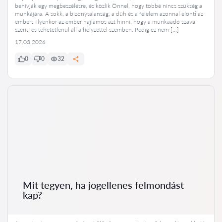
behívják egy megbeszélésre, és közlik Önnel, hogy többé nincs szükség a
munkájára. A sokk, a bizonytalanság, a düh és a félelem azonnal elönti az
embert. Ilyenkor az ember hajlamos azt hinni, hogy a munkaadó szava
szent, és tehetetlenül áll a helyzettel szemben. Pedig ez nem […]
17.03.2026
0
0
32
Mit tegyen, ha jogellenes felmondást
kap?