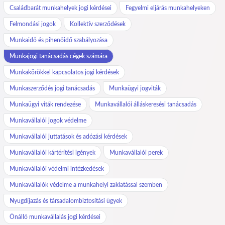
Családbarát munkahelyek jogi kérdései
Fegyelmi eljárás munkahelyeken
Felmondási jogok
Kollektív szerződések
Munkaidő és pihenőidő szabályozása
Munkajogi tanácsadás cégek számára
Munkakörökkel kapcsolatos jogi kérdések
Munkaszerződés jogi tanácsadás
Munkaügyi jogviták
Munkaügyi viták rendezése
Munkavállalói álláskeresési tanácsadás
Munkavállalói jogok védelme
Munkavállalói juttatások és adózási kérdések
Munkavállalói kártérítési igények
Munkavállalói perek
Munkavállalói védelmi intézkedések
Munkavállalók védelme a munkahelyi zaklatással szemben
Nyugdíjazás és társadalombiztosítási ügyek
Önálló munkavállalás jogi kérdései