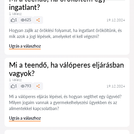
ingatlant?
1 Válasz
1
625
19.12.2024
Hogyan zajlik az öröklési folyamat, ha ingatlant örököltünk, és
mik azok a jogi lépések, amelyeket el kell végezni?
Ugrás a válaszhoz
Mi a teendő, ha válóperes eljárásban
vagyok?
1 Válasz
1
793
19.12.2024
Mi a válóperes eljárás lépései, és hogyan segíthet egy ügyvéd?
Milyen jogaim vannak a gyermekelhelyezési ügyekben és az
alimentekkel kapcsolatban?
Ugrás a válaszhoz