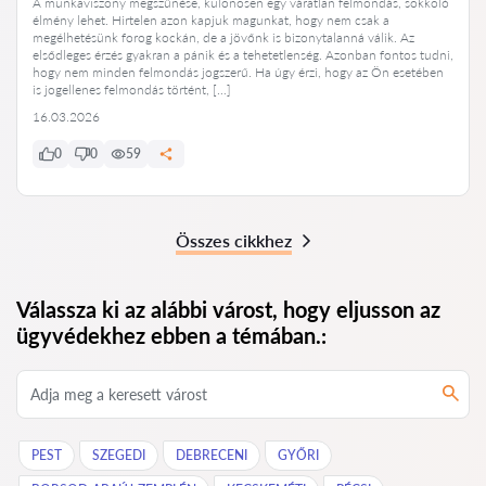
A munkaviszony megszűnése, különösen egy váratlan felmondás, sokkoló
élmény lehet. Hirtelen azon kapjuk magunkat, hogy nem csak a
megélhetésünk forog kockán, de a jövőnk is bizonytalanná válik. Az
elsődleges érzés gyakran a pánik és a tehetetlenség. Azonban fontos tudni,
hogy nem minden felmondás jogszerű. Ha úgy érzi, hogy az Ön esetében
is jogellenes felmondás történt, […]
16.03.2026
0
0
59
Összes cikkhez
Válassza ki az alábbi várost, hogy eljusson az
ügyvédekhez ebben a témában.:
PEST
SZEGEDI
DEBRECENI
GYŐRI