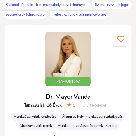
Szakmai képesítések és munkahelyi követelmények
Szakszervezetek jogai
Szerződések felmondása
Túlóra és rendkívüli munkavégzés
PREMIUM
Dr. Mayer Vanda
Tapasztalat:
16 Évek
Értékelések:
5
0 Értékelések
Értékelés:
Munkaügyi viták rendezése
Állami és helyi munkaügyi szabályozás
Munkavállalói perek
Munkajogi tanácsadás cégek számára