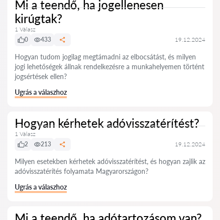
Mi a teendő, ha jogellenesen
kirúgtak?
1 Válasz
0
433
19.12.2024
Hogyan tudom jogilag megtámadni az elbocsátást, és milyen
jogi lehetőségek állnak rendelkezésre a munkahelyemen történt
jogsértések ellen?
Ugrás a válaszhoz
Hogyan kérhetek adóvisszatérítést?
1 Válasz
2
213
19.12.2024
Milyen esetekben kérhetek adóvisszatérítést, és hogyan zajlik az
adóvisszatérítés folyamata Magyarországon?
Ugrás a válaszhoz
Mi a teendő, ha adótartozásom van?