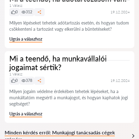
1 Válasz
0
312
19.12.2024
Milyen lépéseket tehetek adótartozás esetén, és hogyan tudom
csökkenteni a tartozást vagy elkerülni a büntetéseket?
Ugrás a válaszhoz
Mi a teendő, ha munkavállalói
jogaimat sértik?
1 Válasz
0
378
19.12.2024
Milyen jogaim védelme érdekében tehetek lépéseket, ha a
munkáltatóm megsérti a munkajogot, és hogyan kaphatok jogi
segítséget?
Ugrás a válaszhoz
Minden kérdés erről: Munkajogi tanácsadás cégek