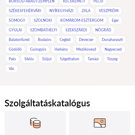
BORSOD-ABAÚJ-ZEMPLÉN
KECSKEMÉTI
PÉCSI
SZÉKESFEHÉRVÁRI
NYÍREGYHÁZI
ZALA
VESZPRÉMI
SOMOGY
SZOLNOKI
KOMÁROM-ESZTERGOM
Eger
GYULAI
SZOMBATHELYI
SZEKSZÁRDI
NÓGRÁD
Balatonfüred
Budaörs
Cegléd
Devecser
Dunaharaszti
Gödöllő
Gyöngyös
Harkány
Mezőkövesd
Nagyecsed
Paks
Siklós
Siójut
Szigethalom
Tamási
Tószeg
Vác
Szolgáltatáskatalógus