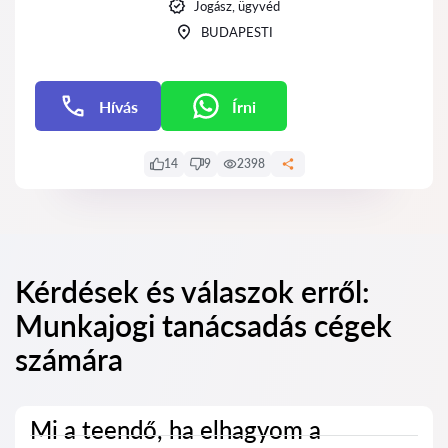
Jogász, ügyvéd
BUDAPESTI
Hívás
Írni
Írni
14
9
2398
Kérdések és válaszok erről:
Munkajogi tanácsadás cégek
számára
Mi a teendő, ha elhagyom a