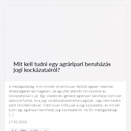
Mit kell tudni egy agráripari beruházás
jogi kockázatairól?
A mezőgazdaság, mint minden dinamikusan fejlődő ágazat, hatalmas
lehetőségeket rejt magában, de egyúttal jelentős kihívásokkal és
kockázatokkal is jár. Egy sikeresnek ígérkező agráripari beruházás könnyen
zátonyra futhat, ha a jogi vonatkozásokat elhanyagolják, vagy nem kezelik
kellő körültekintéssel. Miért olyan kritikusak a jogi kockázatok, és mit kell
tudni egy agráripari beruházás jogi kockázatairól, ha Ön mezőgazdasági
[…]
17.02.2026