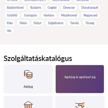
Balatonfüred
Budaörs
Cegléd
Devecser
Dunaharaszti
Gödöllő
Gyöngyös
Harkány
Mezőkövesd
Nagyecsed
Paks
Siklós
Siójut
Szigethalom
Tamási
Tószeg
Vác
Szolgáltatáskatalógus
Agrárjog és agráripari jog
Adójog