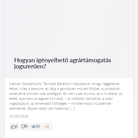
Hogyan igényelhető agrártámogatás
jogszerűen?
Kedves Gazdálkodó, Termelő Barátom! Képzelje el, ahogy reggelente
felkel, kilép a teraszra, és látja a gondosan művelt földjét, az állatokat,
amelyekre minden nap odafigyel. Ez nem csak munka, ez a hivatása, az
élete. Azonban az ágazat kihívásai – az időjárás szeszélyei, a piaci
ingadozások, az emelkedő költségek – mindennapos küzdelmet
jelentenek. Éppen ezért van hatalmas […]
24.03.2026
0
0
45