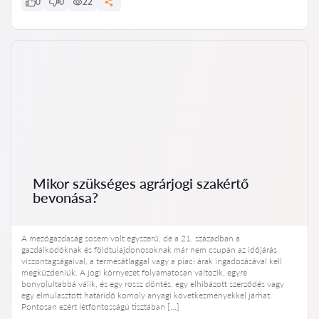
0
0
22
Mikor szükséges agrárjogi szakértő
bevonása?
A mezőgazdaság sosem volt egyszerű, de a 21. században a
gazdálkodóknak és földtulajdonosoknak már nem csupán az időjárás
viszontagságaival, a termésátlaggal vagy a piaci árak ingadozásával kell
megküzdeniük. A jogi környezet folyamatosan változik, egyre
bonyolultabbá válik, és egy rossz döntés, egy elhibázott szerződés vagy
egy elmulasztott határidő komoly anyagi következményekkel járhat.
Pontosan ezért létfontosságú tisztában […]