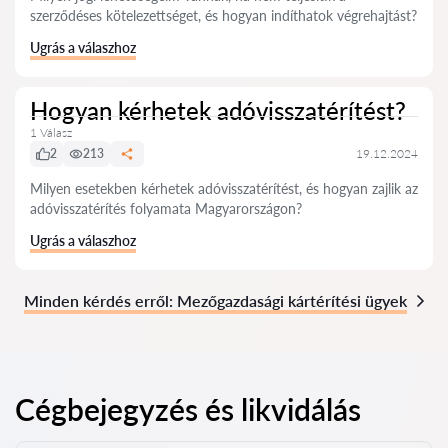
szerződéses kötelezettséget, és hogyan indíthatok végrehajtást?
Ugrás a válaszhoz
Hogyan kérhetek adóvisszatérítést?
1 Válasz
2
213
19.12.2024
Milyen esetekben kérhetek adóvisszatérítést, és hogyan zajlik az
adóvisszatérítés folyamata Magyarországon?
Ugrás a válaszhoz
Minden kérdés erről: Mezőgazdasági kártérítési ügyek
Cégbejegyzés és likvidálás