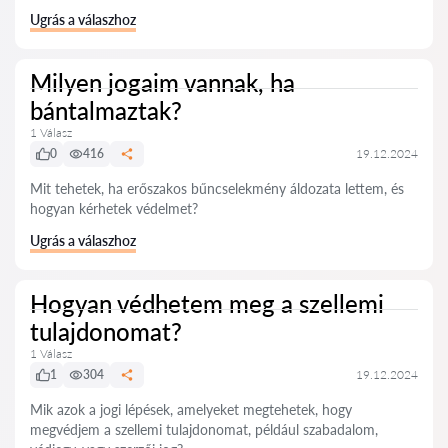
Ugrás a válaszhoz
Milyen jogaim vannak, ha
bántalmaztak?
1 Válasz
0
416
19.12.2024
Mit tehetek, ha erőszakos bűncselekmény áldozata lettem, és
hogyan kérhetek védelmet?
Ugrás a válaszhoz
Hogyan védhetem meg a szellemi
tulajdonomat?
1 Válasz
1
304
19.12.2024
Mik azok a jogi lépések, amelyeket megtehetek, hogy
megvédjem a szellemi tulajdonomat, például szabadalom,