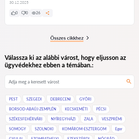
30.12.2025
0
0
26
Összes cikkhez
Válassza ki az alábbi várost, hogy eljusson az
ügyvédekhez ebben a témában.:
PEST
SZEGEDI
DEBRECENI
GYŐRI
BORSOD-ABAÚJ-ZEMPLÉN
KECSKEMÉTI
PÉCSI
SZÉKESFEHÉRVÁRI
NYÍREGYHÁZI
ZALA
VESZPRÉMI
SOMOGY
SZOLNOKI
KOMÁROM-ESZTERGOM
Eger
GYULAI
SZOMBATHELYI
SZEKSZÁRDI
NÓGRÁD