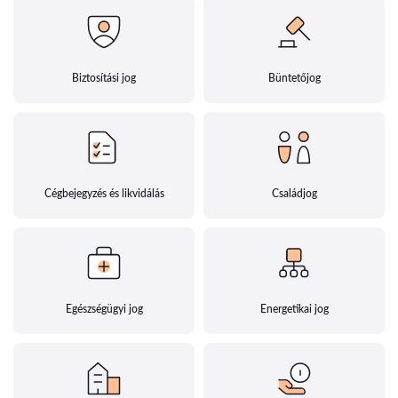
Biztosítási jog
Büntetőjog
Cégbejegyzés és likvidálás
Családjog
Egészségügyi jog
Energetikai jog