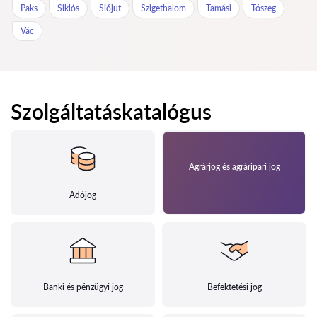
Paks
Siklós
Siójut
Szigethalom
Tamási
Tószeg
Vác
Szolgáltatáskatalógus
Agrárjog és agráripari jog
Adójog
Banki és pénzügyi jog
Befektetési jog