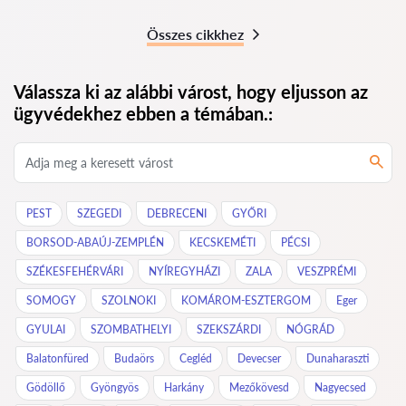
Összes cikkhez
Válassza ki az alábbi várost, hogy eljusson az
ügyvédekhez ebben a témában.:
PEST
SZEGEDI
DEBRECENI
GYŐRI
BORSOD-ABAÚJ-ZEMPLÉN
KECSKEMÉTI
PÉCSI
SZÉKESFEHÉRVÁRI
NYÍREGYHÁZI
ZALA
VESZPRÉMI
SOMOGY
SZOLNOKI
KOMÁROM-ESZTERGOM
Eger
GYULAI
SZOMBATHELYI
SZEKSZÁRDI
NÓGRÁD
Balatonfüred
Budaörs
Cegléd
Devecser
Dunaharaszti
Gödöllő
Gyöngyös
Harkány
Mezőkövesd
Nagyecsed