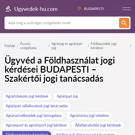
Ugyvedek-hu.com
BUDAPESTI
Összes
Agrárjog és agráripari
Földhasználat jogi
Főoldal
szolgáltatás
jog
kérdései
Ügyvéd a Földhasználat jogi
kérdései BUDAPESTI –
Szakértői jogi tanácsadás
Agrárhitelezés jogi kérdései
Agráripari jog
Agráripari vállalkozások jogi tanácsadás
Agrárszövetkezetek jogi támogatása
Agrobiznisz jogi védelme
Agroexport és agroimport jogi kérdései
Állattenyésztési jogi kérdések
Földhasználat jogi kérdései
Földhivatali eljárások jogi képviselete