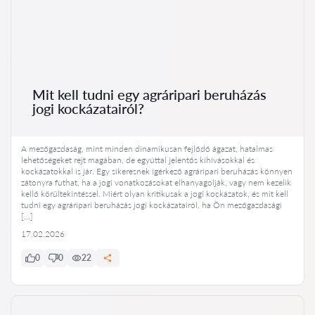
Mit kell tudni egy agráripari beruházás
jogi kockázatairól?
A mezőgazdaság, mint minden dinamikusan fejlődő ágazat, hatalmas
lehetőségeket rejt magában, de egyúttal jelentős kihívásokkal és
kockázatokkal is jár. Egy sikeresnek ígérkező agráripari beruházás könnyen
zátonyra futhat, ha a jogi vonatkozásokat elhanyagolják, vagy nem kezelik
kellő körültekintéssel. Miért olyan kritikusak a jogi kockázatok, és mit kell
tudni egy agráripari beruházás jogi kockázatairól, ha Ön mezőgazdasági
[…]
17.02.2026
0
0
22