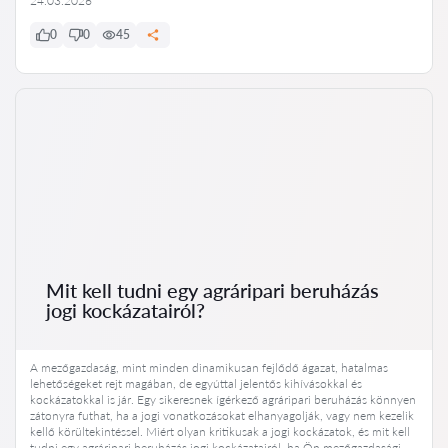
24.03.2026
0
0
45
Mit kell tudni egy agráripari beruházás
jogi kockázatairól?
A mezőgazdaság, mint minden dinamikusan fejlődő ágazat, hatalmas
lehetőségeket rejt magában, de egyúttal jelentős kihívásokkal és
kockázatokkal is jár. Egy sikeresnek ígérkező agráripari beruházás könnyen
zátonyra futhat, ha a jogi vonatkozásokat elhanyagolják, vagy nem kezelik
kellő körültekintéssel. Miért olyan kritikusak a jogi kockázatok, és mit kell
tudni egy agráripari beruházás jogi kockázatairól, ha Ön mezőgazdasági