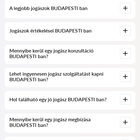
A legjobb jogászok BUDAPESTI ban
Összegyűjtöttük a legjobb jogászok listáját BUDAPESTI ben,
Jogászok értékelései BUDAPESTI ban
teljes információval. Árak, értékelések, telefonszám és cím.
Szolgáltatásunkban valós értékeléseket gyűjtöttünk össze a
Mennyibe kerül egy jogász konzultáció
jogászokról, nem töröljük a negatív véleményeket, és nincs
BUDAPESTI ban?
lehetőség manipulálni azokat.
A jogászok konzultációja BUDAPESTI ban 20 000 HUF-tól
Lehet ingyenesen jogász szolgáltatást kapni
kezdődik és felfelé (az árak a kérdés bonyolultságától és a
BUDAPESTI ban?
válasz formájától függően változhatnak).
Először fogalmazza meg kérdését világosan és tömören, majd
Hol található egy jó jogász BUDAPESTI ban?
próbálja meg feltenni. Ha nem bonyolult, és gyorsan lehet rá
válaszolni, a jogászok gyakran ingyenesen válaszolnak.
Azonban a konzultáció költségének meghatározása a jogász
hatáskörében marad.
Ezt megteheti a Ugyvedek-hu.com magyar jogászkereső
Mennyibe kerül egy jogász megbízása
szolgáltatásán, teljesen ingyenesen. Fontos tudni, hogy a
BUDAPESTI ban?
kényelmes keresés és a szakemberekkel való
kapcsolatfelvétel ingyenes, míg a konzultáció és a
szakemberek szolgáltatásai esetleg költséggel járhatnak.
A jogászok szolgáltatásainak árai a munka mennyiségétől és