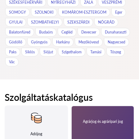
SZÉKESFEHÉRVÁRI
NYÍREGYHÁZI
ZALA
VESZPRÉMI
SOMOGY
SZOLNOKI
KOMÁROM-ESZTERGOM
Eger
GYULAI
SZOMBATHELYI
SZEKSZÁRDI
NÓGRÁD
Balatonfüred
Budaörs
Cegléd
Devecser
Dunaharaszti
Gödöllő
Gyöngyös
Harkány
Mezőkövesd
Nagyecsed
Paks
Siklós
Siójut
Szigethalom
Tamási
Tószeg
Vác
Szolgáltatáskatalógus
Agrárjog és agráripari jog
Adójog