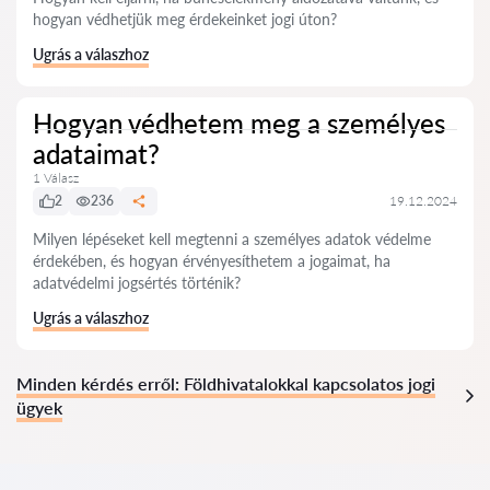
hogyan védhetjük meg érdekeinket jogi úton?
Ugrás a válaszhoz
Hogyan védhetem meg a személyes
adataimat?
1 Válasz
2
236
19.12.2024
Milyen lépéseket kell megtenni a személyes adatok védelme
érdekében, és hogyan érvényesíthetem a jogaimat, ha
adatvédelmi jogsértés történik?
Ugrás a válaszhoz
Minden kérdés erről: Földhivatalokkal kapcsolatos jogi
ügyek