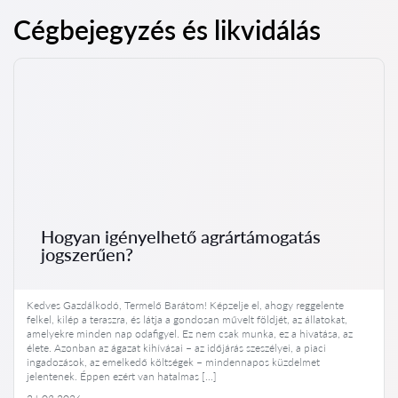
Cégbejegyzés és likvidálás
Hogyan igényelhető agrártámogatás
jogszerűen?
Kedves Gazdálkodó, Termelő Barátom! Képzelje el, ahogy reggelente
felkel, kilép a teraszra, és látja a gondosan művelt földjét, az állatokat,
amelyekre minden nap odafigyel. Ez nem csak munka, ez a hivatása, az
élete. Azonban az ágazat kihívásai – az időjárás szeszélyei, a piaci
ingadozások, az emelkedő költségek – mindennapos küzdelmet
jelentenek. Éppen ezért van hatalmas […]