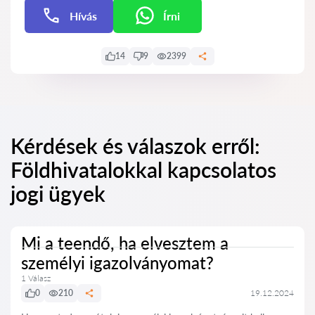
Hívás
Írni
Írni
14
9
2399
Kérdések és válaszok erről:
Földhivatalokkal kapcsolatos
jogi ügyek
Mi a teendő, ha elvesztem a
személyi igazolványomat?
1 Válasz
0
210
19.12.2024