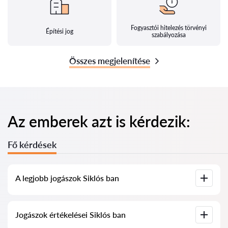
Fogyasztói hitelezés törvényi
Építési jog
szabályozása
Összes megjelenítése
Az emberek azt is kérdezik:
Fő kérdések
A legjobb jogászok Siklós ban
Összegyűjtöttük a legjobb jogászok listáját Siklós ben, teljes
Jogászok értékelései Siklós ban
információval. Árak, értékelések, telefonszám és cím.