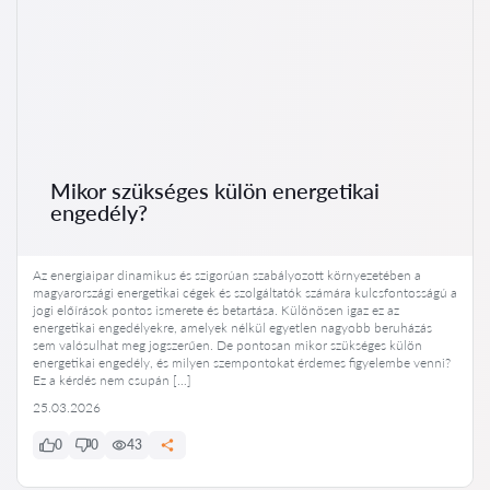
Mikor szükséges külön energetikai
engedély?
Az energiaipar dinamikus és szigorúan szabályozott környezetében a
magyarországi energetikai cégek és szolgáltatók számára kulcsfontosságú a
jogi előírások pontos ismerete és betartása. Különösen igaz ez az
energetikai engedélyekre, amelyek nélkül egyetlen nagyobb beruházás
sem valósulhat meg jogszerűen. De pontosan mikor szükséges külön
energetikai engedély, és milyen szempontokat érdemes figyelembe venni?
Ez a kérdés nem csupán […]
25.03.2026
0
0
43