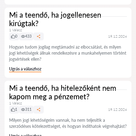
Mi a teendő, ha jogellenesen
kirúgtak?
1 Válasz
0
433
19.12.2024
Hogyan tudom jogilag megtámadni az elbocsátást, és milyen
jogi lehetőségek állnak rendelkezésre a munkahelyemen történt
jogsértések ellen?
Ugrás a válaszhoz
Mi a teendő, ha hitelezőként nem
kapom meg a pénzemet?
1 Válasz
1
311
19.12.2024
Milyen jogi lehetőségeim vannak, ha nem teljesítik a
szerződéses kötelezettséget, és hogyan indíthatok végrehajtást?
Ugrás a válaszhoz