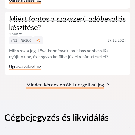
Miért fontos a szakszerű adóbevallás
készítése?
1 Válasz
1
168
19.12.2024
Mik azok a jogi következmények, ha hibás adóbevallást
nyújtunk be, és hogyan kerülhetjük el a büntetéseket?
Ugrás a válaszhoz
Minden kérdés erről: Energetikai jog
Cégbejegyzés és likvidálás