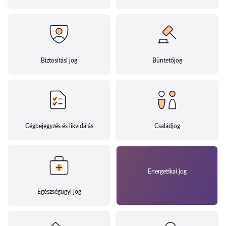
Biztosítási jog
Büntetőjog
Cégbejegyzés és likvidálás
Családjog
Energetikai jog
Egészségügyi jog