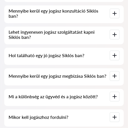
Szolgáltatásunkban valós értékeléseket gyűjtöttünk össze a
Mennyibe kerül egy jogász konzultáció Siklós
jogászokról, nem töröljük a negatív véleményeket, és nincs
ban?
lehetőség manipulálni azokat.
A jogászok konzultációja Siklós ban 20 000 HUF-tól kezdődik
Lehet ingyenesen jogász szolgáltatást kapni
és felfelé (az árak a kérdés bonyolultságától és a válasz
Siklós ban?
formájától függően változhatnak).
Először fogalmazza meg kérdését világosan és tömören, majd
Hol található egy jó jogász Siklós ban?
próbálja meg feltenni. Ha nem bonyolult, és gyorsan lehet rá
válaszolni, a jogászok gyakran ingyenesen válaszolnak.
Azonban a konzultáció költségének meghatározása a jogász
hatáskörében marad.
Ezt megteheti a Ugyvedek-hu.com magyar jogászkereső
Mennyibe kerül egy jogász megbízása Siklós ban?
szolgáltatásán, teljesen ingyenesen. Fontos tudni, hogy a
kényelmes keresés és a szakemberekkel való
kapcsolatfelvétel ingyenes, míg a konzultáció és a
szakemberek szolgáltatásai esetleg költséggel járhatnak.
A jogászok szolgáltatásainak árai a munka mennyiségétől és
Mi a különbség az ügyvéd és a jogász között?
az ügy bonyolultságától függnek. Átlagosan a jogász
szolgáltatásai 20 000 HUF-tól kezdődnek. Válassza ki a
jelölteket értékelések és visszajelzések alapján. Sokuknak
vannak példái a végzett munkára!
Az ügyvéd büntetőeljárásokban eljárhat. A jogász
Mikor kell jogászhoz fordulni?
tevékenységi köre, ellentétben az ügyvédével, korlátozott. A
jogászok elsősorban polgári ügyekre specializálódtak; ezek
közé tartoznak a munkajogi viták, a követelésbehajtás, a