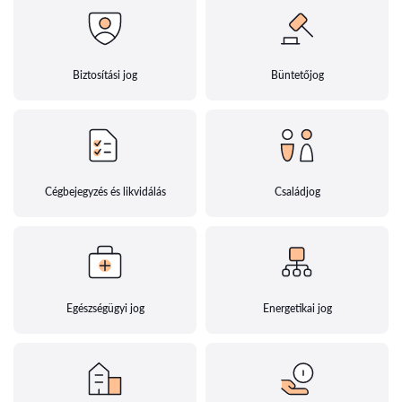
Biztosítási jog
Büntetőjog
Cégbejegyzés és likvidálás
Családjog
Egészségügyi jog
Energetikai jog