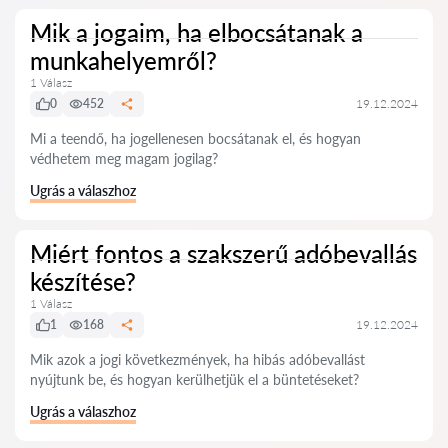
Mik a jogaim, ha elbocsátanak a
munkahelyemről?
1 Válasz
0
452
19.12.2024
Mi a teendő, ha jogellenesen bocsátanak el, és hogyan
védhetem meg magam jogilag?
Ugrás a válaszhoz
Miért fontos a szakszerű adóbevallás
készítése?
1 Válasz
1
168
19.12.2024
Mik azok a jogi következmények, ha hibás adóbevallást
nyújtunk be, és hogyan kerülhetjük el a büntetéseket?
Ugrás a válaszhoz