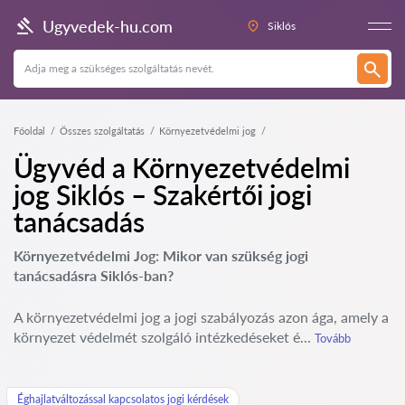
Ugyvedek-hu.com
Siklós
Főoldal
Összes szolgáltatás
Környezetvédelmi jog
Ügyvéd a Környezetvédelmi
jog Siklós – Szakértői jogi
tanácsadás
Környezetvédelmi Jog: Mikor van szükség jogi
tanácsadásra Siklós-ban?
A környezetvédelmi jog a jogi szabályozás azon ága, amely a
környezet védelmét szolgáló intézkedéseket é...
Tovább
Éghajlatváltozással kapcsolatos jogi kérdések