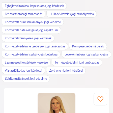
Éghajlatváltozással kapcsolatos jogi kérdések
Fenntarthatósági tanácsadás
Hulladékkezelés jogi szabályozása
Környezeti bűncselekmények jogi védelme
Környezeti hatásvizsgálat jogi aspektusai
Környezetszennyezési jogi kérdések
Környezetvédelmi engedélyek jogi tanácsadás
Környezetvédelmi perek
Környezetvédelmi szabályozás betartása
Levegőminőség jogi szabályozása
Szennyezési jogsértések kezelése
Természetvédelmi jogi tanácsadás
Vízgazdálkodás jogi kérdései
Zöld energia jogi kérdései
Zöldtanúsítványok jogi védelme