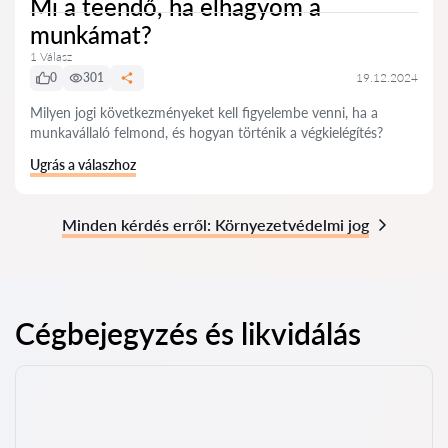
Mi a teendő, ha elhagyom a
munkámat?
1 Válasz
0
301
19.12.2024
Milyen jogi következményeket kell figyelembe venni, ha a
munkavállaló felmond, és hogyan történik a végkielégítés?
Ugrás a válaszhoz
Minden kérdés erről: Környezetvédelmi jog
Cégbejegyzés és likvidálás