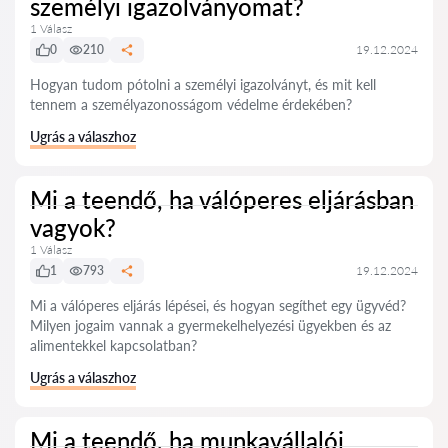
személyi igazolványomat?
1 Válasz
0
210
19.12.2024
Hogyan tudom pótolni a személyi igazolványt, és mit kell
tennem a személyazonosságom védelme érdekében?
Ugrás a válaszhoz
Mi a teendő, ha válóperes eljárásban
vagyok?
1 Válasz
1
793
19.12.2024
Mi a válóperes eljárás lépései, és hogyan segíthet egy ügyvéd?
Milyen jogaim vannak a gyermekelhelyezési ügyekben és az
alimentekkel kapcsolatban?
Ugrás a válaszhoz
Mi a teendő, ha munkavállalói