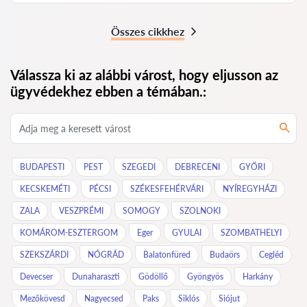
Összes cikkhez
Válassza ki az alábbi várost, hogy eljusson az
ügyvédekhez ebben a témában.:
BUDAPESTI
PEST
SZEGEDI
DEBRECENI
GYŐRI
KECSKEMÉTI
PÉCSI
SZÉKESFEHÉRVÁRI
NYÍREGYHÁZI
ZALA
VESZPRÉMI
SOMOGY
SZOLNOKI
KOMÁROM-ESZTERGOM
Eger
GYULAI
SZOMBATHELYI
SZEKSZÁRDI
NÓGRÁD
Balatonfüred
Budaörs
Cegléd
Devecser
Dunaharaszti
Gödöllő
Gyöngyös
Harkány
Mezőkövesd
Nagyecsed
Paks
Siklós
Siójut