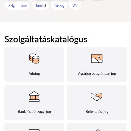
Szigethalom
Tamási
Tószeg
Vác
Szolgáltatáskatalógus
Adójog
Agrárjog és agráripari jog
Banki és pénzügyi jog
Befektetési jog