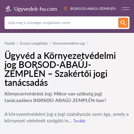
Ugyvedek-hu.com
BORSOD-ABAÚJ-ZEMPLÉN
Főoldal
Összes szolgáltatás
Környezetvédelmi jog
Ügyvéd a Környezetvédelmi
jog BORSOD-ABAÚJ-
ZEMPLÉN – Szakértői jogi
tanácsadás
Környezetvédelmi Jog: Mikor van szükség jogi
tanácsadásra BORSOD-ABAÚJ-ZEMPLÉN-ban?
A környezetvédelmi jog a jogi szabályozás azon ága, amely a
környezet védelmét szolgáló in...
Tovább