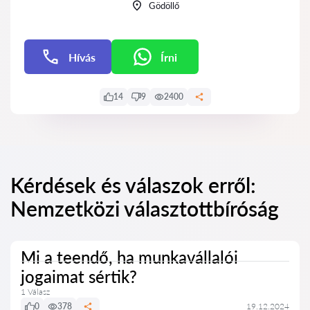
Gödöllő
Hívás
Írni
Írni
14
9
2400
Kérdések és válaszok erről:
Nemzetközi választottbíróság
Mi a teendő, ha munkavállalói
jogaimat sértik?
1 Válasz
0
378
19.12.2024