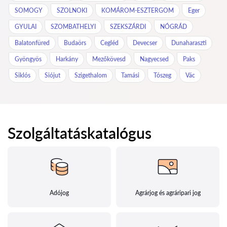
SOMOGY
SZOLNOKI
KOMÁROM-ESZTERGOM
Eger
GYULAI
SZOMBATHELYI
SZEKSZÁRDI
NÓGRÁD
Balatonfüred
Budaörs
Cegléd
Devecser
Dunaharaszti
Gyöngyös
Harkány
Mezőkövesd
Nagyecsed
Paks
Siklós
Siójut
Szigethalom
Tamási
Tószeg
Vác
Szolgáltatáskatalógus
Adójog
Agrárjog és agráripari jog