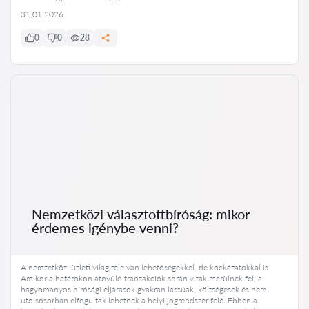
31.01.2026
0
0
28
Nemzetközi választottbíróság: mikor
érdemes igénybe venni?
A nemzetközi üzleti világ tele van lehetőségekkel, de kockázatokkal is.
Amikor a határokon átnyúló tranzakciók során viták merülnek fel, a
hagyományos bírósági eljárások gyakran lassúak, költségesek és nem
utolsósorban elfogultak lehetnek a helyi jogrendszer felé. Ebben a