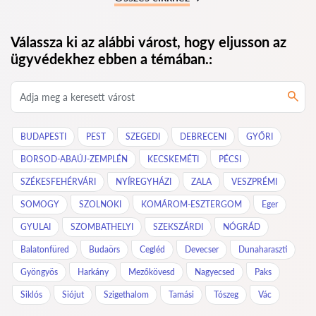
Válassza ki az alábbi várost, hogy eljusson az
ügyvédekhez ebben a témában.:
BUDAPESTI
PEST
SZEGEDI
DEBRECENI
GYŐRI
BORSOD-ABAÚJ-ZEMPLÉN
KECSKEMÉTI
PÉCSI
SZÉKESFEHÉRVÁRI
NYÍREGYHÁZI
ZALA
VESZPRÉMI
SOMOGY
SZOLNOKI
KOMÁROM-ESZTERGOM
Eger
GYULAI
SZOMBATHELYI
SZEKSZÁRDI
NÓGRÁD
Balatonfüred
Budaörs
Cegléd
Devecser
Dunaharaszti
Gyöngyös
Harkány
Mezőkövesd
Nagyecsed
Paks
Siklós
Siójut
Szigethalom
Tamási
Tószeg
Vác