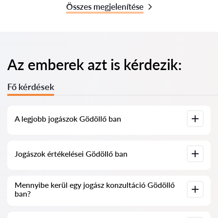
Összes megjelenítése
Az emberek azt is kérdezik:
Fő kérdések
A legjobb jogászok Gödöllő ban
Összegyűjtöttük a legjobb jogászok listáját Gödöllő ben,
Jogászok értékelései Gödöllő ban
teljes információval. Árak, értékelések, telefonszám és cím.
Szolgáltatásunkban valós értékeléseket gyűjtöttünk össze a
Mennyibe kerül egy jogász konzultáció Gödöllő
jogászokról, nem töröljük a negatív véleményeket, és nincs
ban?
lehetőség manipulálni azokat.
A jogászok konzultációja Gödöllő ban 20 000 HUF-tól