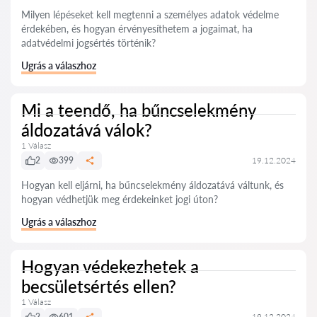
Milyen lépéseket kell megtenni a személyes adatok védelme
érdekében, és hogyan érvényesíthetem a jogaimat, ha
adatvédelmi jogsértés történik?
Ugrás a válaszhoz
Mi a teendő, ha bűncselekmény
áldozatává válok?
1 Válasz
2
399
19.12.2024
Hogyan kell eljárni, ha bűncselekmény áldozatává váltunk, és
hogyan védhetjük meg érdekeinket jogi úton?
Ugrás a válaszhoz
Hogyan védekezhetek a
becsületsértés ellen?
1 Válasz
2
601
19.12.2024