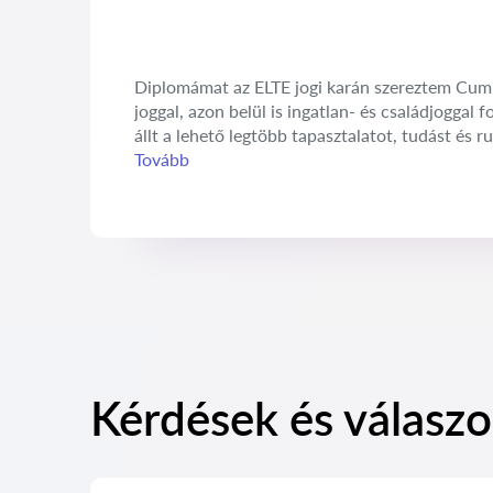
Diplomámat az ELTE jogi karán szereztem Cum L
joggal, azon belül is ingatlan- és családjogga
állt a lehető legtöbb tapasztalatot, tudást és r
Tovább
Kérdések és válaszo