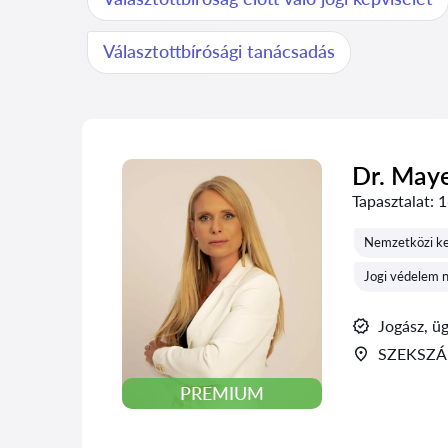
Választottbírósági tanácsadás
Dr. May
Tapasztalat:
1
Nemzetközi ke
Jogi védelem n
Jogász, ü
SZEKSZÁ
PREMIUM