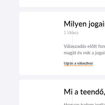
Milyen jogai
1 Válasz
Válaszadás előtt fon
magát és mik a joga
Ugrás a válaszhoz
Mi a teendő,
Hogyan tudom jogila