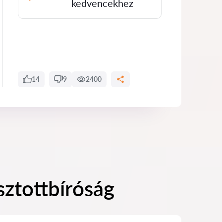
kedvencekhez
14
9
2400
sztottbíróság