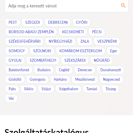
PEST
SZEGEDI
DEBRECENI
GYŐRI
BORSOD-ABAÚJ-ZEMPLÉN
KECSKEMÉTI
PÉCSI
SZÉKESFEHÉRVÁRI
NYÍREGYHÁZI
ZALA
VESZPRÉMI
SOMOGY
SZOLNOKI
KOMÁROM-ESZTERGOM
Eger
GYULAI
SZOMBATHELYI
SZEKSZÁRDI
NÓGRÁD
Balatonfüred
Budaörs
Cegléd
Devecser
Dunaharaszti
Gödöllő
Gyöngyös
Harkány
Mezőkövesd
Nagyecsed
Paks
Siklós
Siójut
Szigethalom
Tamási
Tószeg
Vác
Szolgáltatáskatalógus