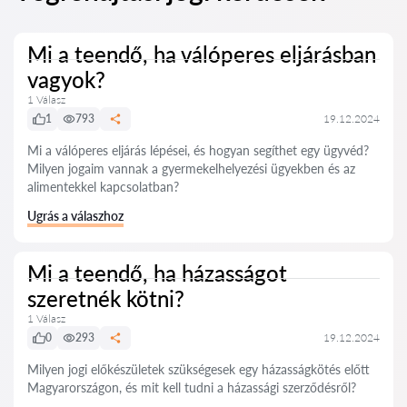
Mi a teendő, ha válóperes eljárásban
vagyok?
1 Válasz
1
793
19.12.2024
Mi a válóperes eljárás lépései, és hogyan segíthet egy ügyvéd?
Milyen jogaim vannak a gyermekelhelyezési ügyekben és az
alimentekkel kapcsolatban?
Ugrás a válaszhoz
Mi a teendő, ha házasságot
szeretnék kötni?
1 Válasz
0
293
19.12.2024
Milyen jogi előkészületek szükségesek egy házasságkötés előtt
Magyarországon, és mit kell tudni a házassági szerződésről?