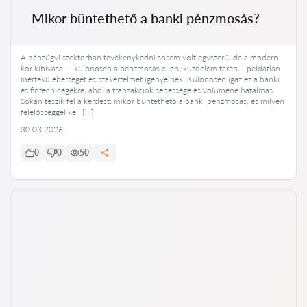
Mikor büntethető a banki pénzmosás?
A pénzügyi szektorban tevékenykedni sosem volt egyszerű, de a modern
kor kihívásai – különösen a pénzmosás elleni küzdelem terén – példátlan
mértékű éberséget és szakértelmet igényelnek. Különösen igaz ez a banki
és fintech cégekre, ahol a tranzakciók sebessége és volumene hatalmas.
Sokan teszik fel a kérdést: mikor büntethető a banki pénzmosás, és milyen
felelősséggel kell […]
30.03.2026
0
0
50