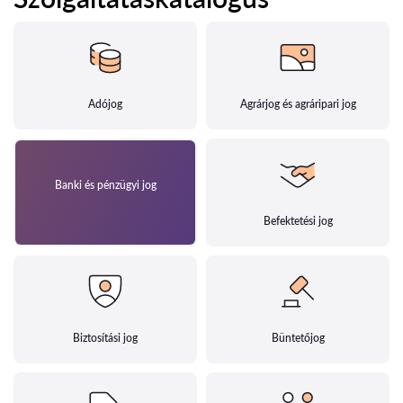
Adójog
Agrárjog és agráripari jog
Banki és pénzügyi jog
Befektetési jog
Biztosítási jog
Büntetőjog