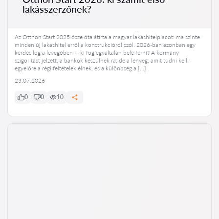
lakásszerzőnek?
Az Otthon Start 2025 ősze óta átírta a magyar lakáshitelpiacot: ma szinte
minden új lakáshitel erről a konstrukcióról szól. 2026-ban azonban egy
kérdés lóg a levegőben — ki fog egyáltalán belé férni? A kormány
szigorítást jelzett, a bankok készülnek rá, de a lényeg, amit tudni kell:
egyelőre a régi feltételek élnek, és a különbség a […]
23.07.2026
0
0
10