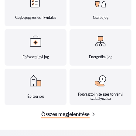
Cégbejegyzés és likvidálás
Családjog
Egészségügyi jog
Energetikai jog
Fogyasztói hitelezés törvényi
Építési jog
szabályozása
Összes megjelenítése