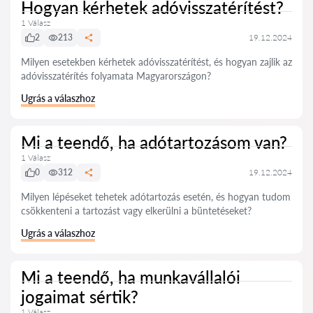
Hogyan kérhetek adóvisszatérítést?
1 Válasz
2
213
19.12.2024
Milyen esetekben kérhetek adóvisszatérítést, és hogyan zajlik az
adóvisszatérítés folyamata Magyarországon?
Ugrás a válaszhoz
Mi a teendő, ha adótartozásom van?
1 Válasz
0
312
19.12.2024
Milyen lépéseket tehetek adótartozás esetén, és hogyan tudom
csökkenteni a tartozást vagy elkerülni a büntetéseket?
Ugrás a válaszhoz
Mi a teendő, ha munkavállalói
jogaimat sértik?
1 Válasz