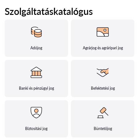
Szolgáltatáskatalógus
Adójog
Agrárjog és agráripari jog
Banki és pénzügyi jog
Befektetési jog
Biztosítási jog
Büntetőjog