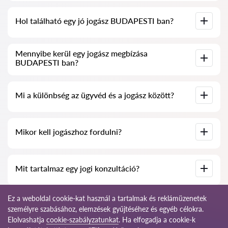
Először fogalmazza meg kérdését világosan és tömören, majd
Hol található egy jó jogász BUDAPESTI ban?
próbálja meg feltenni. Ha nem bonyolult, és gyorsan lehet rá
válaszolni, a jogászok gyakran ingyenesen válaszolnak.
Azonban a konzultáció költségének meghatározása a jogász
hatáskörében marad.
Ezt megteheti a Ugyvedek-hu.com magyar jogászkereső
Mennyibe kerül egy jogász megbízása
szolgáltatásán, teljesen ingyenesen. Fontos tudni, hogy a
BUDAPESTI ban?
kényelmes keresés és a szakemberekkel való
kapcsolatfelvétel ingyenes, míg a konzultáció és a
szakemberek szolgáltatásai esetleg költséggel járhatnak.
A jogászok szolgáltatásainak árai a munka mennyiségétől és
Mi a különbség az ügyvéd és a jogász között?
az ügy bonyolultságától függnek. Átlagosan a jogász
szolgáltatásai 20 000 HUF-tól kezdődnek. Válassza ki a
jelölteket értékelések és visszajelzések alapján. Sokuknak
vannak példái a végzett munkára!
Az ügyvéd büntetőeljárásokban eljárhat. A jogász
Mikor kell jogászhoz fordulni?
tevékenységi köre, ellentétben az ügyvédével, korlátozott. A
jogászok elsősorban polgári ügyekre specializálódtak; ezek
közé tartoznak a munkajogi viták, a követelésbehajtás, a
szerződések előkészítése, valamint a lakás- és földviták stb.
Mikor szükséges jogászhoz fordulni? Az emberek általában
Mit tartalmaz egy jogi konzultáció?
akkor döntenek a jogász felkeresése mellett, amikor
összetett problémáik vannak. A BUDAPESTI-ban a jogászok
szakmai segítségét gyakran kérik, amikor az ügy már bíróság
előtt vagy egy hatóságnál van, és nem úgy alakul, ahogy
A jogi magatartásra vonatkozó konzultáció magában foglalja a
Ez a weboldal cookie-kat használ a tartalmak és reklámüzenetek
szeretnék. Vagy még rosszabb – az ügy már el van veszítve.
helyzetek elemzését és a jogász ajánlásait a lehetséges
Ezért javasoljuk, hogy ne késlekedjen a felkereséssel, és
személyre szabásához, elemzések gyűjtéséhez és egyéb célokra.
lépésekről. Kétféle tárgyalást különböztetnek meg: a bírósági
próbálja meg korábban megoldani a problémát.
Elolvashatja
cookie-szabályzatunkat
. Ha elfogadja a cookie-k
konzultációt és az írásbeli konzultációt (jogi véleményt). A