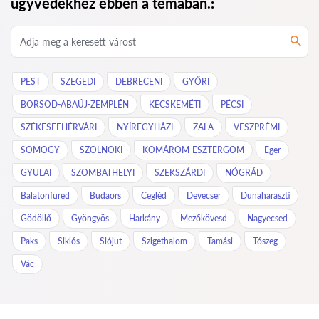
ügyvédekhez ebben a témában.:
PEST
SZEGEDI
DEBRECENI
GYŐRI
BORSOD-ABAÚJ-ZEMPLÉN
KECSKEMÉTI
PÉCSI
SZÉKESFEHÉRVÁRI
NYÍREGYHÁZI
ZALA
VESZPRÉMI
SOMOGY
SZOLNOKI
KOMÁROM-ESZTERGOM
Eger
GYULAI
SZOMBATHELYI
SZEKSZÁRDI
NÓGRÁD
Balatonfüred
Budaörs
Cegléd
Devecser
Dunaharaszti
Gödöllő
Gyöngyös
Harkány
Mezőkövesd
Nagyecsed
Paks
Siklós
Siójut
Szigethalom
Tamási
Tószeg
Vác