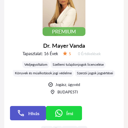
PREMIUM
Dr. Mayer Vanda
Tapasztalat:
16 Évek
Értékelések:
5
0 Értékelések
Értékelés:
Védjegyoltalom
Szellemi tulajdonjogok licencelése
Könyvek és műalkotások jogi védelme
Szerzői jogok jogsértései
Jogász, ügyvéd
BUDAPESTI
Hívás
Írni
Írni