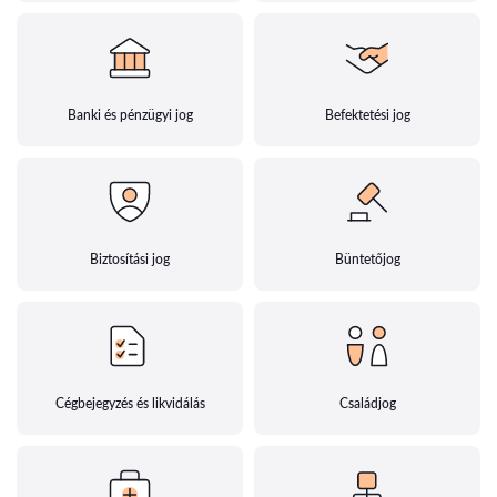
Banki és pénzügyi jog
Befektetési jog
Biztosítási jog
Büntetőjog
Cégbejegyzés és likvidálás
Családjog