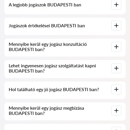
A legjobb jogászok BUDAPESTI ban
Összegyűjtöttük a legjobb jogászok listáját BUDAPESTI ben,
Jogászok értékelései BUDAPESTI ban
teljes információval. Árak, értékelések, telefonszám és cím.
Szolgáltatásunkban valós értékeléseket gyűjtöttünk össze a
Mennyibe kerül egy jogász konzultáció
jogászokról, nem töröljük a negatív véleményeket, és nincs
BUDAPESTI ban?
lehetőség manipulálni azokat.
A jogászok konzultációja BUDAPESTI ban 20 000 HUF-tól
Lehet ingyenesen jogász szolgáltatást kapni
kezdődik és felfelé (az árak a kérdés bonyolultságától és a
BUDAPESTI ban?
válasz formájától függően változhatnak).
Először fogalmazza meg kérdését világosan és tömören, majd
Hol található egy jó jogász BUDAPESTI ban?
próbálja meg feltenni. Ha nem bonyolult, és gyorsan lehet rá
válaszolni, a jogászok gyakran ingyenesen válaszolnak.
Azonban a konzultáció költségének meghatározása a jogász
hatáskörében marad.
Ezt megteheti a Ugyvedek-hu.com magyar jogászkereső
Mennyibe kerül egy jogász megbízása
szolgáltatásán, teljesen ingyenesen. Fontos tudni, hogy a
BUDAPESTI ban?
kényelmes keresés és a szakemberekkel való
kapcsolatfelvétel ingyenes, míg a konzultáció és a
szakemberek szolgáltatásai esetleg költséggel járhatnak.
A jogászok szolgáltatásainak árai a munka mennyiségétől és