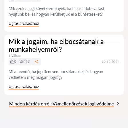
Mik azok a jogi következmények, ha hibás adóbevallást
nyújtunk be, és hogyan kerülhetjük el a büntetéseket?
Ugrás a válaszhoz
Mik a jogaim, ha elbocsátanak a
munkahelyemről?
1 Válasz
0
452
19.12.2024
Mi a teendő, ha jogellenesen bocsátanak el, és hogyan
védhetem meg magam jogilag?
Ugrás a válaszhoz
Minden kérdés erről: Vámellenőrzések jogi védelme