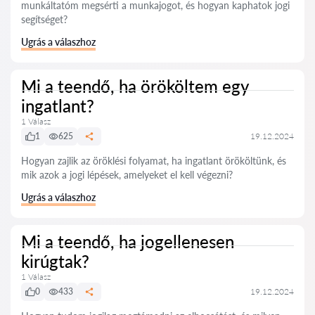
munkáltatóm megsérti a munkajogot, és hogyan kaphatok jogi
segítséget?
Ugrás a válaszhoz
Mi a teendő, ha örököltem egy
ingatlant?
1 Válasz
1
625
19.12.2024
Hogyan zajlik az öröklési folyamat, ha ingatlant örököltünk, és
mik azok a jogi lépések, amelyeket el kell végezni?
Ugrás a válaszhoz
Mi a teendő, ha jogellenesen
kirúgtak?
1 Válasz
0
433
19.12.2024