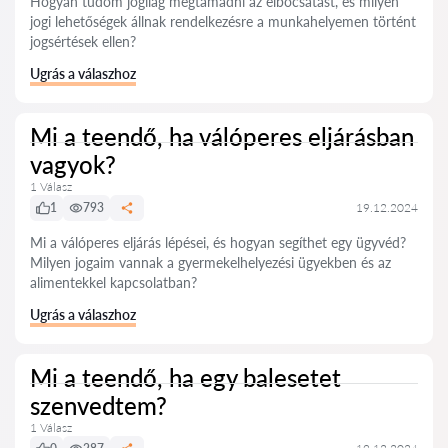
Hogyan tudom jogilag megtámadni az elbocsátást, és milyen
jogi lehetőségek állnak rendelkezésre a munkahelyemen történt
jogsértések ellen?
Ugrás a válaszhoz
Mi a teendő, ha válóperes eljárásban
vagyok?
1 Válasz
1
793
19.12.2024
Mi a válóperes eljárás lépései, és hogyan segíthet egy ügyvéd?
Milyen jogaim vannak a gyermekelhelyezési ügyekben és az
alimentekkel kapcsolatban?
Ugrás a válaszhoz
Mi a teendő, ha egy balesetet
szenvedtem?
1 Válasz