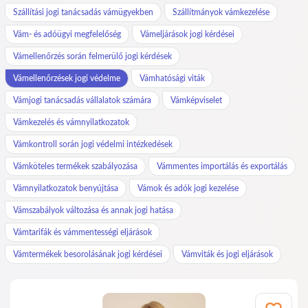
Szállítási jogi tanácsadás vámügyekben
Szállítmányok vámkezelése
Vám- és adóügyi megfelelőség
Vámeljárások jogi kérdései
Vámellenőrzés során felmerülő jogi kérdések
Vámellenőrzések jogi védelme
Vámhatósági viták
Vámjogi tanácsadás vállalatok számára
Vámképviselet
Vámkezelés és vámnyilatkozatok
Vámkontroll során jogi védelmi intézkedések
Vámköteles termékek szabályozása
Vámmentes importálás és exportálás
Vámnyilatkozatok benyújtása
Vámok és adók jogi kezelése
Vámszabályok változása és annak jogi hatása
Vámtarifák és vámmentességi eljárások
Vámtermékek besorolásának jogi kérdései
Vámviták és jogi eljárások