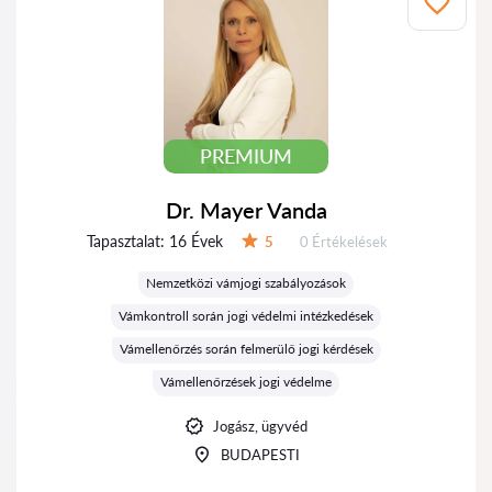
PREMIUM
Dr. Mayer Vanda
Tapasztalat:
16 Évek
Értékelések:
5
0 Értékelések
Értékelés:
Nemzetközi vámjogi szabályozások
Vámkontroll során jogi védelmi intézkedések
Vámellenőrzés során felmerülő jogi kérdések
Vámellenőrzések jogi védelme
Jogász, ügyvéd
BUDAPESTI