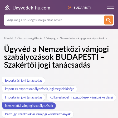
Ugyvedek-hu.com
BUDAPESTI
Főoldal
Összes szolgáltatás
Vámjog
Nemzetközi vámjogi szabályozások
Ügyvéd a Nemzetközi vámjogi
szabályozások BUDAPESTI –
Szakértői jogi tanácsadás
Exportálási jogi tanácsadás
Import és export szabályozások jogi megfelelősége
Importálási jogi tanácsadás
Külkereskedelmi szerződések vámjogi kérdései
Nemzetközi vámjogi szabályozások
Pénzügyi szankciók és vámjogi következmények