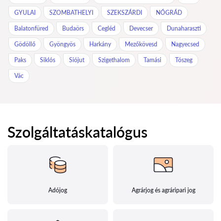
GYULAI
SZOMBATHELYI
SZEKSZÁRDI
NÓGRÁD
Balatonfüred
Budaörs
Cegléd
Devecser
Dunaharaszti
Gödöllő
Gyöngyös
Harkány
Mezőkövesd
Nagyecsed
Paks
Siklós
Siójut
Szigethalom
Tamási
Tószeg
Vác
Szolgáltatáskatalógus
Adójog
Agrárjog és agráripari jog