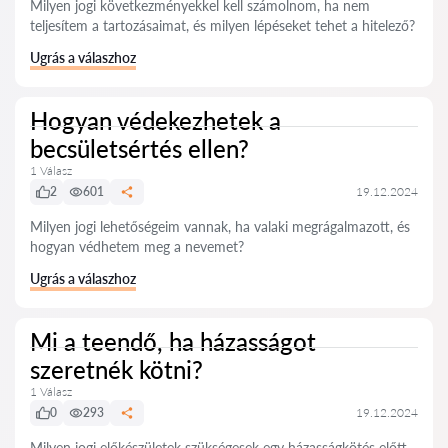
Milyen jogi következményekkel kell számolnom, ha nem
teljesítem a tartozásaimat, és milyen lépéseket tehet a hitelező?
Ugrás a válaszhoz
Hogyan védekezhetek a
becsületsértés ellen?
1 Válasz
2
601
19.12.2024
Milyen jogi lehetőségeim vannak, ha valaki megrágalmazott, és
hogyan védhetem meg a nevemet?
Ugrás a válaszhoz
Mi a teendő, ha házasságot
szeretnék kötni?
1 Válasz
0
293
19.12.2024
Milyen jogi előkészületek szükségesek egy házasságkötés előtt