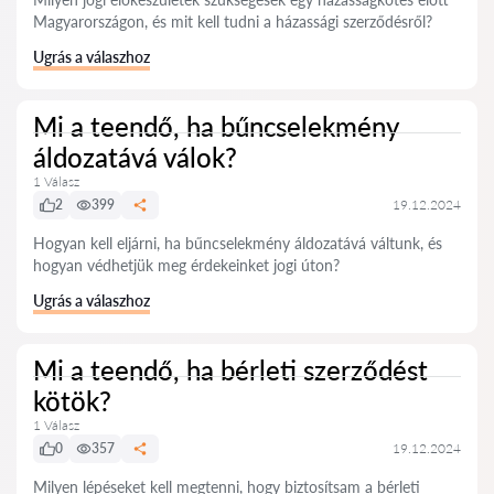
Magyarországon, és mit kell tudni a házassági szerződésről?
Ugrás a válaszhoz
Mi a teendő, ha bűncselekmény
áldozatává válok?
1 Válasz
2
399
19.12.2024
Hogyan kell eljárni, ha bűncselekmény áldozatává váltunk, és
hogyan védhetjük meg érdekeinket jogi úton?
Ugrás a válaszhoz
Mi a teendő, ha bérleti szerződést
kötök?
1 Válasz
0
357
19.12.2024
Milyen lépéseket kell megtenni, hogy biztosítsam a bérleti