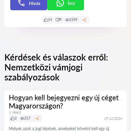
Hívás
Írni
Írni
14
9
2399
Kérdések és válaszok erről:
Nemzetközi vámjogi
szabályozások
Hogyan kell bejegyezni egy új céget
Magyarországon?
1 Válasz
3
217
19.12.2024
Melyek azok a jogi lépések, amelyeket követni kell egy új