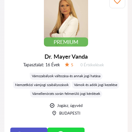
PREMIUM
Dr. Mayer Vanda
Tapasztalat:
16 Évek
Értékelések:
5
0 Értékelések
Értékelés:
Vámszabályok változása és annak jogi hatása
Nemzetközi vámjogi szabályozások
Vámok és adók jogi kezelése
Vámellenőrzés során felmerülő jogi kérdések
Jogász, ügyvéd
BUDAPESTI