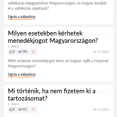
vállalkozás bejegyzéséhez Magyarországon, és hogyan kezdjük
el a vállalkozás alapítását?
Ugrás a válaszhoz
Milyen esetekben kérhetek
menedékjogot Magyarországon?
1 Válasz
0
180
19.12.2024
Miért érdemes menedékjogot kérni, és hogyan zajlik a folyamat
Magyarországon?
Ugrás a válaszhoz
Mi történik, ha nem fizetem ki a
tartozásomat?
1 Válasz
0
463
19.12.2024