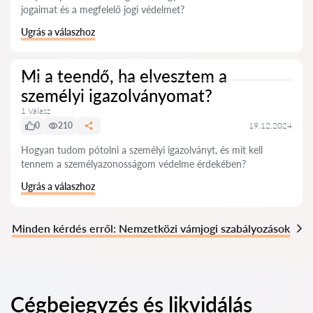
jogaimat és a megfelelő jogi védelmet?
Ugrás a válaszhoz
Mi a teendő, ha elvesztem a
személyi igazolványomat?
1 Válasz
0
210
19.12.2024
Hogyan tudom pótolni a személyi igazolványt, és mit kell
tennem a személyazonosságom védelme érdekében?
Ugrás a válaszhoz
Minden kérdés erről: Nemzetközi vámjogi szabályozások
Cégbejegyzés és likvidálás