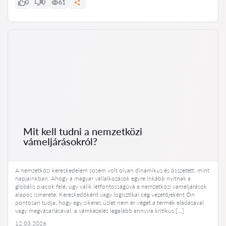
0
0
61
Mit kell tudni a nemzetközi
vámeljárásokról?
A nemzetközi kereskedelem sosem volt olyan dinamikus és összetett, mint
napjainkban. Ahogy a magyar vállalkozások egyre inkább nyitnak a
globális piacok felé, úgy válik létfontosságúvá a nemzetközi vámeljárások
alapos ismerete. Kereskedőként vagy logisztikai cég vezetőjeként Ön
pontosan tudja, hogy egy sikeres üzlet nem ér véget a termék eladásával
vagy megvásárlásával; a vámkezelés legalább annyira kritikus […]
12.03.2026