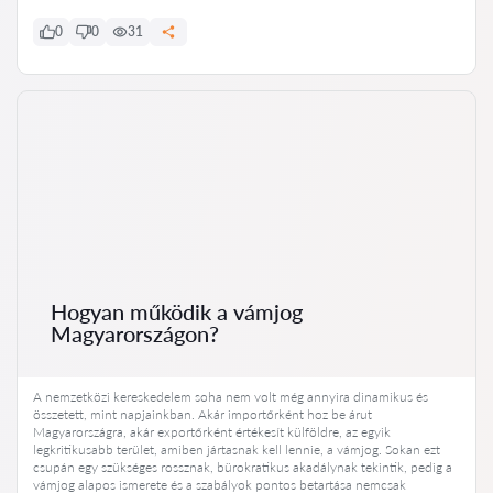
0
0
31
Hogyan működik a vámjog
Magyarországon?
A nemzetközi kereskedelem soha nem volt még annyira dinamikus és
összetett, mint napjainkban. Akár importőrként hoz be árut
Magyarországra, akár exportőrként értékesít külföldre, az egyik
legkritikusabb terület, amiben jártasnak kell lennie, a vámjog. Sokan ezt
csupán egy szükséges rossznak, bürokratikus akadálynak tekintik, pedig a
vámjog alapos ismerete és a szabályok pontos betartása nemcsak