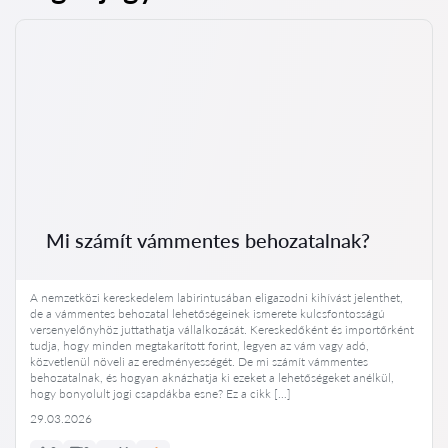
Mi számít vámmentes behozatalnak?
A nemzetközi kereskedelem labirintusában eligazodni kihívást jelenthet,
de a vámmentes behozatal lehetőségeinek ismerete kulcsfontosságú
versenyelőnyhöz juttathatja vállalkozását. Kereskedőként és importőrként
tudja, hogy minden megtakarított forint, legyen az vám vagy adó,
közvetlenül növeli az eredményességét. De mi számít vámmentes
behozatalnak, és hogyan aknázhatja ki ezeket a lehetőségeket anélkül,
hogy bonyolult jogi csapdákba esne? Ez a cikk […]
29.03.2026