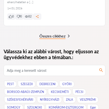
elkerülhetetlen a […]
14.01.2026
0
0
82
Összes cikkhez
Válassza ki az alábbi várost, hogy eljusson az
ügyvédekhez ebben a témában.:
PEST
SZEGEDI
DEBRECENI
GYŐRI
BORSOD-ABAÚJ-ZEMPLÉN
KECSKEMÉTI
PÉCSI
SZÉKESFEHÉRVÁRI
NYÍREGYHÁZI
ZALA
VESZPRÉMI
SOMOGY
SZOLNOKI
KOMÁROM-ESZTERGOM
Eger