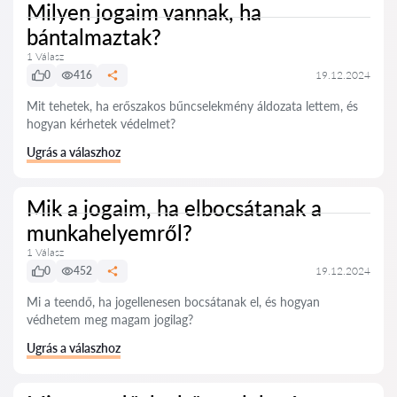
Milyen jogaim vannak, ha
bántalmaztak?
1 Válasz
0
416
19.12.2024
Mit tehetek, ha erőszakos bűncselekmény áldozata lettem, és
hogyan kérhetek védelmet?
Ugrás a válaszhoz
Mik a jogaim, ha elbocsátanak a
munkahelyemről?
1 Válasz
0
452
19.12.2024
Mi a teendő, ha jogellenesen bocsátanak el, és hogyan
védhetem meg magam jogilag?
Ugrás a válaszhoz