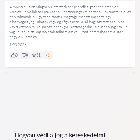
A modern üzleti világban a szerződések jelentik a gerincet, amelyen
keresztül a vállalatok működnek, partnerségeket építenek, és tranzakciókat
bonyolítanak le. Egyetlen rosszul megfogalmazott mondat, egy
elhanyagolt jogi kikötés vagy egy figyelmen kívül hagyott részlet súlyos
következményekkel járhat: pénzügyi veszteségekkel, elhúzódó jogvitákkal,
vagy akár üzleti kapcsolatok felbomlásával. Ezért nem túlzás azt állítani,
hogy a sikeres és […]
1.03.2026
0
0
31
Hogyan védi a jog a kereskedelmi