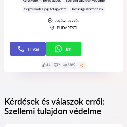
Kereskedelmi peres ügyek
Szellemi tulajdon védelme
Cégműködés jogi felügyelete
Társasági szerződések
Jogász, ügyvéd
BUDAPESTI
Hívás
Írni
Írni
14
9
2385
Kérdések és válaszok erről:
Szellemi tulajdon védelme