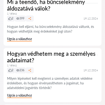
Mi a teendő, ha bűncselekmény
áldozatává válok?
1 Válasz
2
399
19.12.2024
Hogyan kell eljárni, ha bűncselekmény áldozatává váltunk, és
hogyan védhetjük meg érdekeinket jogi úton?
Ugrás a válaszhoz
Hogyan védhetem meg a személyes
adataimat?
1 Válasz
2
236
19.12.2024
Milyen lépéseket kell megtenni a személyes adatok védelme
érdekében, és hogyan érvényesíthetem a jogaimat, ha
adatvédelmi jogsértés történik?
Ugrás a válaszhoz