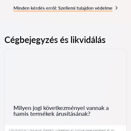
Minden kérdés erről: Szellemi tulajdon védelme
Cégbejegyzés és likvidálás
Milyen jogi következményei vannak a
hamis termékek árusításának?
Üdvözöljük! Napjaink digitális világában az online kereskedelem és az