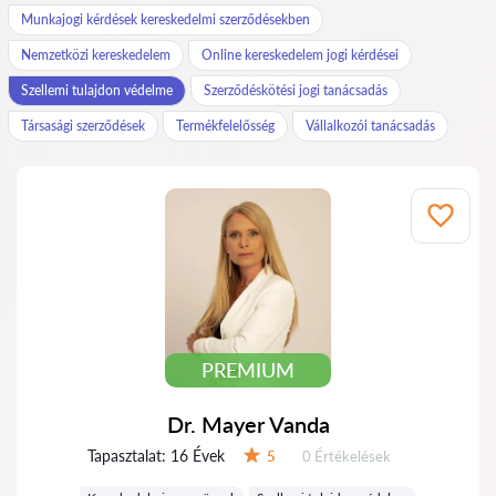
Munkajogi kérdések kereskedelmi szerződésekben
Nemzetközi kereskedelem
Online kereskedelem jogi kérdései
Szellemi tulajdon védelme
Szerződéskötési jogi tanácsadás
Társasági szerződések
Termékfelelősség
Vállalkozói tanácsadás
PREMIUM
Dr. Mayer Vanda
Tapasztalat:
16 Évek
Értékelések:
5
0 Értékelések
Értékelés: