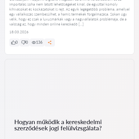
importálás soha nem látott lehetőségeket kínál, de egyúttal komoly
kihívásokat és kockázatokat is rejt. Az egyik legégetőbb probléma, amellyel
egy vállalkozás szembesülhet, a hamis termékek forgalmazása. Sokan úgy
vélik, hogy ez csak a luxusmárkák vagy a nagyvállalatok problémája, de a
valóság az, hogy minden online kereskedő […]
18.03.2026
0
0
136
Hogyan működik a kereskedelmi
szerződések jogi felülvizsgálata?