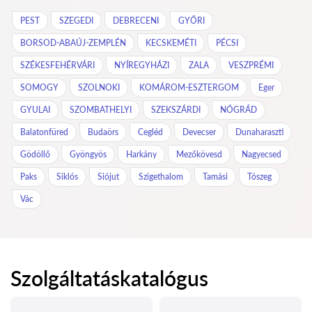
PEST
SZEGEDI
DEBRECENI
GYŐRI
BORSOD-ABAÚJ-ZEMPLÉN
KECSKEMÉTI
PÉCSI
SZÉKESFEHÉRVÁRI
NYÍREGYHÁZI
ZALA
VESZPRÉMI
SOMOGY
SZOLNOKI
KOMÁROM-ESZTERGOM
Eger
GYULAI
SZOMBATHELYI
SZEKSZÁRDI
NÓGRÁD
Balatonfüred
Budaörs
Cegléd
Devecser
Dunaharaszti
Gödöllő
Gyöngyös
Harkány
Mezőkövesd
Nagyecsed
Paks
Siklós
Siójut
Szigethalom
Tamási
Tószeg
Vác
Szolgáltatáskatalógus