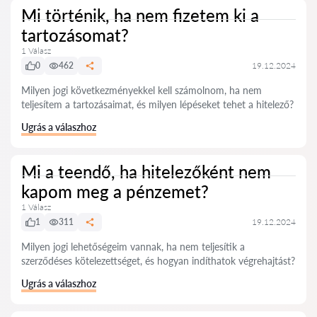
Mi történik, ha nem fizetem ki a
tartozásomat?
1 Válasz
0
462
19.12.2024
Milyen jogi következményekkel kell számolnom, ha nem
teljesítem a tartozásaimat, és milyen lépéseket tehet a hitelező?
Ugrás a válaszhoz
Mi a teendő, ha hitelezőként nem
kapom meg a pénzemet?
1 Válasz
1
311
19.12.2024
Milyen jogi lehetőségeim vannak, ha nem teljesítik a
szerződéses kötelezettséget, és hogyan indíthatok végrehajtást?
Ugrás a válaszhoz