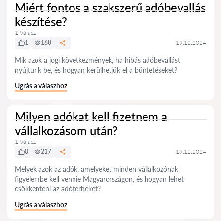
Miért fontos a szakszerű adóbevallás
készítése?
1 Válasz
1
168
19.12.2024
Mik azok a jogi következmények, ha hibás adóbevallást
nyújtunk be, és hogyan kerülhetjük el a büntetéseket?
Ugrás a válaszhoz
Milyen adókat kell fizetnem a
vállalkozásom után?
1 Válasz
0
217
19.12.2024
Melyek azok az adók, amelyeket minden vállalkozónak
figyelembe kell vennie Magyarországon, és hogyan lehet
csökkenteni az adóterheket?
Ugrás a válaszhoz