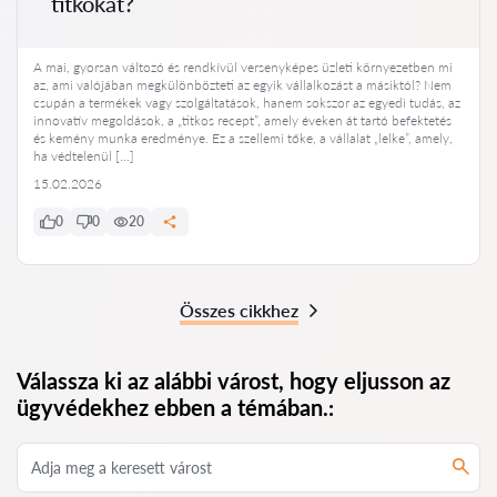
titkokat?
A mai, gyorsan változó és rendkívül versenyképes üzleti környezetben mi
az, ami valójában megkülönbözteti az egyik vállalkozást a másiktól? Nem
csupán a termékek vagy szolgáltatások, hanem sokszor az egyedi tudás, az
innovatív megoldások, a „titkos recept”, amely éveken át tartó befektetés
és kemény munka eredménye. Ez a szellemi tőke, a vállalat „lelke”, amely,
ha védtelenül […]
15.02.2026
0
0
20
Összes cikkhez
Válassza ki az alábbi várost, hogy eljusson az
ügyvédekhez ebben a témában.: