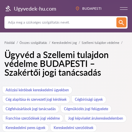
Ugyvedek-hu.com
BUDAPESTI
Főoldal
Összes szolgáltatás
Kereskedelmi jog
Szellemi tulajdon védelme
Ügyvéd a Szellemi tulajdon
védelme BUDAPESTI –
Szakértői jogi tanácsadás
Adózási kérdések kereskedelmi ügyekben
Cég alapítása és szervezeti jogi kérdések
Cégbírósági ügyek
Cégfelvásárlások jogi tanácsadás
Cégműködés jogi felügyelete
Franchise szerződések jogi védelme
Jogi képviselet árukereskedelemben
Kereskedelmi peres ügyek
Kereskedelmi szerződések