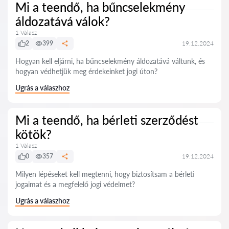
Mi a teendő, ha bűncselekmény
áldozatává válok?
1 Válasz
2
399
19.12.2024
Hogyan kell eljárni, ha bűncselekmény áldozatává váltunk, és
hogyan védhetjük meg érdekeinket jogi úton?
Ugrás a válaszhoz
Mi a teendő, ha bérleti szerződést
kötök?
1 Válasz
0
357
19.12.2024
Milyen lépéseket kell megtenni, hogy biztosítsam a bérleti
jogaimat és a megfelelő jogi védelmet?
Ugrás a válaszhoz