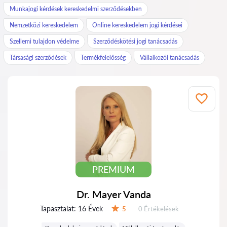
Munkajogi kérdések kereskedelmi szerződésekben
Nemzetközi kereskedelem
Online kereskedelem jogi kérdései
Szellemi tulajdon védelme
Szerződéskötési jogi tanácsadás
Társasági szerződések
Termékfelelősség
Vállalkozói tanácsadás
PREMIUM
Dr. Mayer Vanda
Tapasztalat:
16 Évek
Értékelések:
5
0 Értékelések
Értékelés: