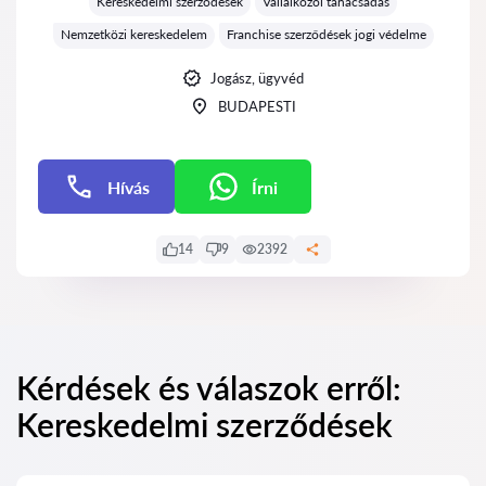
Kereskedelmi szerződések
Vállalkozói tanácsadás
Nemzetközi kereskedelem
Franchise szerződések jogi védelme
Jogász, ügyvéd
BUDAPESTI
Hívás
Írni
Írni
14
9
2392
Kérdések és válaszok erről:
Kereskedelmi szerződések