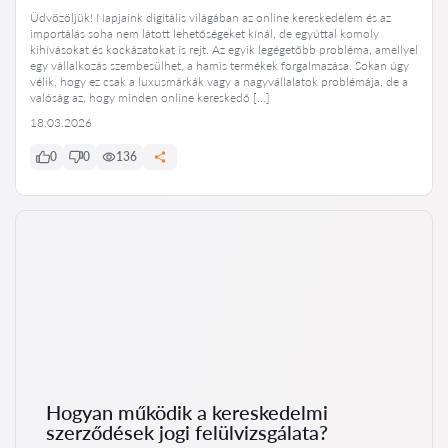
Üdvözöljük! Napjaink digitális világában az online kereskedelem és az
importálás soha nem látott lehetőségeket kínál, de egyúttal komoly
kihívásokat és kockázatokat is rejt. Az egyik legégetőbb probléma, amellyel
egy vállalkozás szembesülhet, a hamis termékek forgalmazása. Sokan úgy
vélik, hogy ez csak a luxusmárkák vagy a nagyvállalatok problémája, de a
valóság az, hogy minden online kereskedő […]
18.03.2026
0
0
136
Hogyan működik a kereskedelmi
szerződések jogi felülvizsgálata?