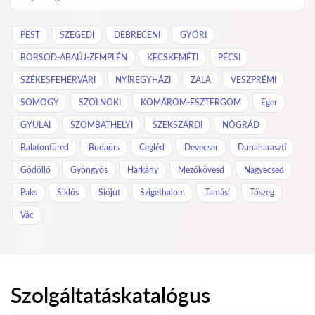
PEST
SZEGEDI
DEBRECENI
GYŐRI
BORSOD-ABAÚJ-ZEMPLÉN
KECSKEMÉTI
PÉCSI
SZÉKESFEHÉRVÁRI
NYÍREGYHÁZI
ZALA
VESZPRÉMI
SOMOGY
SZOLNOKI
KOMÁROM-ESZTERGOM
Eger
GYULAI
SZOMBATHELYI
SZEKSZÁRDI
NÓGRÁD
Balatonfüred
Budaörs
Cegléd
Devecser
Dunaharaszti
Gödöllő
Gyöngyös
Harkány
Mezőkövesd
Nagyecsed
Paks
Siklós
Siójut
Szigethalom
Tamási
Tószeg
Vác
Szolgáltatáskatalógus