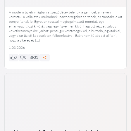
A modern üzleti világban a szerződések jelentik a gerincet, amelyen
keresztül a vállalatok működnek, partnerségeket építenek, és tranzakciókat
bonyolítanak le. Egyetlen rosszul megfogalmazott mondat, egy
elhanyagolt jogi kikötés vagy egy figyelmen kívül hagyott részlet súlyos
következményekkel járhat: pénzügyi veszteségekkel, elhúzódó jogvitákkal,
vagy akár üzleti kapcsolatok felbomlásával. Ezért nem túlzás azt állítani,
hogy a sikeres és […]
1.03.2026
0
0
31