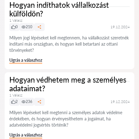
Hogyan indíthatok vállalkozást
külföldön?
1 Válasz
0
210
19.12.2024
Milyen jogi lépéseket kell megtennem, ha vállalkozást szeretnék
indítani más országban, és hogyan kell betartani az ottani
törvényeket?
Ugrás a válaszhoz
Hogyan védhetem meg a személyes
adataimat?
1 Válasz
2
236
19.12.2024
Milyen lépéseket kell megtenni a személyes adatok védelme
érdekében, és hogyan érvényesíthetem a jogaimat, ha
adatvédelmi jogsértés történik?
Ugrás a válaszhoz