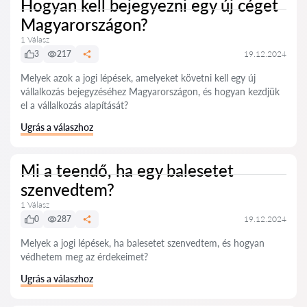
Hogyan kell bejegyezni egy új céget
Magyarországon?
1 Válasz
3
217
19.12.2024
Melyek azok a jogi lépések, amelyeket követni kell egy új
vállalkozás bejegyzéséhez Magyarországon, és hogyan kezdjük
el a vállalkozás alapítását?
Ugrás a válaszhoz
Mi a teendő, ha egy balesetet
szenvedtem?
1 Válasz
0
287
19.12.2024
Melyek a jogi lépések, ha balesetet szenvedtem, és hogyan
védhetem meg az érdekeimet?
Ugrás a válaszhoz