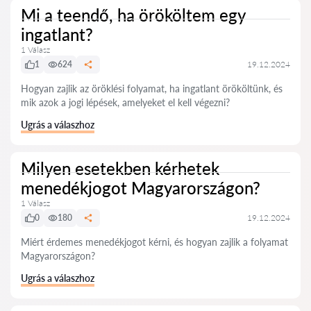
Mi a teendő, ha örököltem egy
ingatlant?
1 Válasz
1
624
19.12.2024
Hogyan zajlik az öröklési folyamat, ha ingatlant örököltünk, és
mik azok a jogi lépések, amelyeket el kell végezni?
Ugrás a válaszhoz
Milyen esetekben kérhetek
menedékjogot Magyarországon?
1 Válasz
0
180
19.12.2024
Miért érdemes menedékjogot kérni, és hogyan zajlik a folyamat
Magyarországon?
Ugrás a válaszhoz