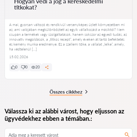
Hogyan védi a jog a kereskedelmi
titkokat?
A mai, gyorsan változó és rendkívül versenyképes üzleti környezetben mi
az, ami valójában megkülönbözteti az egyik vállalkozást a másiktól? Nem
csupán a termékek vagy szolgáltatások, hanem sokszor az egyedi tudás, az
innovatív megoldások, a „titkos recept”, amely éveken át tartó befektetés
és kemény munka eredménye. Ez a szellemi tőke, a vállalat „lelke”, amely,
ha védtelenül […]
15.02.2026
0
0
20
Összes cikkhez
Válassza ki az alábbi várost, hogy eljusson az
ügyvédekhez ebben a témában.: