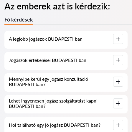
Az emberek azt is kérdezik:
Fő kérdések
A legjobb jogászok BUDAPESTI ban
Összegyűjtöttük a legjobb jogászok listáját BUDAPESTI ben,
Jogászok értékelései BUDAPESTI ban
teljes információval. Árak, értékelések, telefonszám és cím.
Szolgáltatásunkban valós értékeléseket gyűjtöttünk össze a
Mennyibe kerül egy jogász konzultáció
jogászokról, nem töröljük a negatív véleményeket, és nincs
BUDAPESTI ban?
lehetőség manipulálni azokat.
A jogászok konzultációja BUDAPESTI ban 20 000 HUF-tól
Lehet ingyenesen jogász szolgáltatást kapni
kezdődik és felfelé (az árak a kérdés bonyolultságától és a
BUDAPESTI ban?
válasz formájától függően változhatnak).
Először fogalmazza meg kérdését világosan és tömören, majd
Hol található egy jó jogász BUDAPESTI ban?
próbálja meg feltenni. Ha nem bonyolult, és gyorsan lehet rá
válaszolni, a jogászok gyakran ingyenesen válaszolnak.