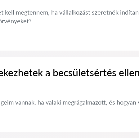
t kell megtennem, ha vállalkozást szeretnék indítan
törvényeket?
kezhetek a becsületsértés elle
ségeim vannak, ha valaki megrágalmazott, és hogya