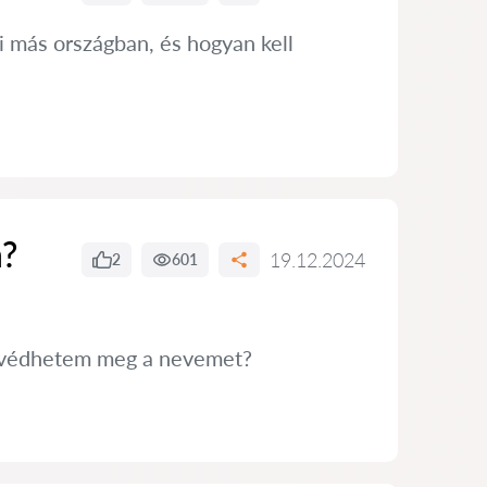
i más országban, és hogyan kell
n?
19.12.2024
2
601
n védhetem meg a nevemet?