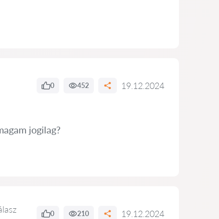
19.12.2024
0
452
magam jogilag?
álasz
19.12.2024
0
210