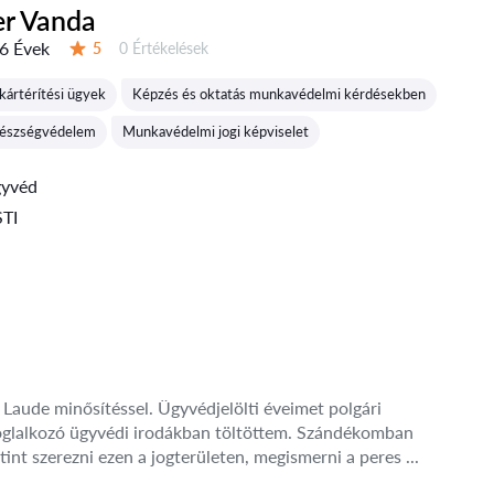
er Vanda
6 Évek
Értékelések:
5
0 Értékelések
Értékelés:
ártérítési ügyek
Képzés és oktatás munkavédelmi kérdésekben
gészségvédelem
Munkavédelmi jogi képviselet
gyvéd
TI
aude minősítéssel. Ügyvédjelölti éveimet polgári
l foglalkozó ügyvédi irodákban töltöttem. Szándékomban
utint szerezni ezen a jogterületen, megismerni a peres ...