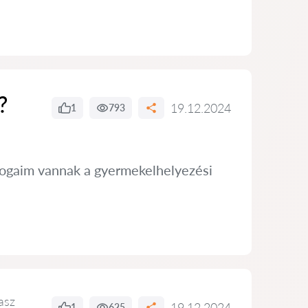
?
19.12.2024
1
793
 jogaim vannak a gyermekelhelyezési
asz
19.12.2024
1
625