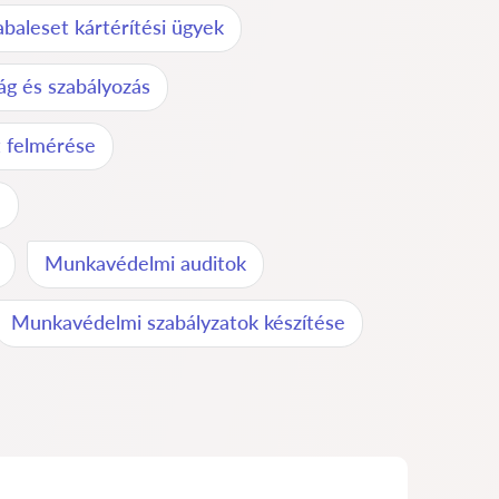
aleset kártérítési ügyek
ág és szabályozás
t felmérése
e
Munkavédelmi auditok
Munkavédelmi szabályzatok készítése