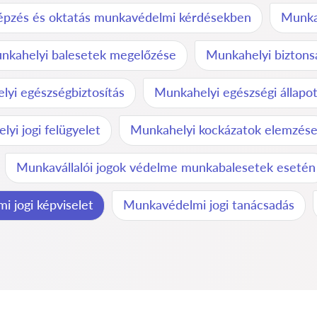
épzés és oktatás munkavédelmi kérdésekben
Munkab
nkahelyi balesetek megelőzése
Munkahelyi biztons
yi egészségbiztosítás
Munkahelyi egészségi állapo
yi jogi felügyelet
Munkahelyi kockázatok elemzés
Munkavállalói jogok védelme munkabalesetek esetén
 jogi képviselet
Munkavédelmi jogi tanácsadás