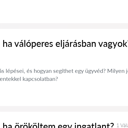
 ha válóperes eljárásban vagyok
rás lépései, és hogyan segíthet egy ügyvéd? Milyen
entekkel kapcsolatban?
 ha örököltem egy ingatlant?
1 Vál