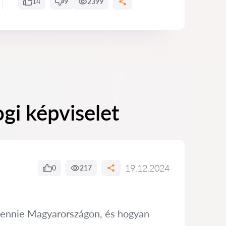
14
9
2399
gi képviselet
19.12.2024
0
217
 vennie Magyarországon, és hogyan