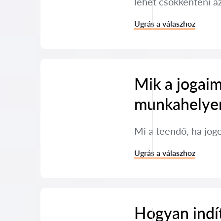
lehet csökkenteni a
Ugrás a válaszhoz
Mik a jogaim
munkahelye
Mi a teendő, ha jog
Ugrás a válaszhoz
Hogyan indít