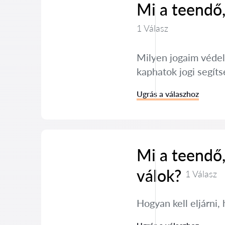
Mi a teendő,
1 Válasz
Milyen jogaim véde
kaphatok jogi segíts
Ugrás a válaszhoz
Mi a teendő
válok?
1 Válasz
Hogyan kell eljárni