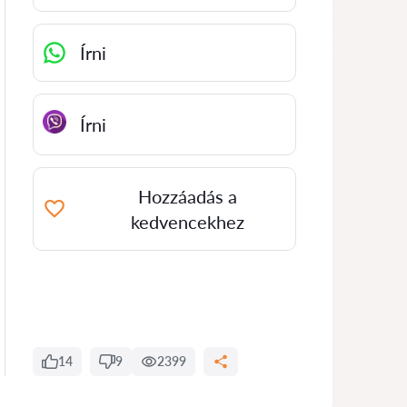
Írni
Írni
Hozzáadás a
kedvencekhez
14
9
2399