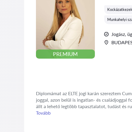
Kockázatkezelé
Munkahelyi sz
Jogász, ü
BUDAPES
PREMIUM
Diplomámat az ELTE jogi karán szereztem Cum L
joggal, azon belül is ingatlan- és családjogga
állt a lehető legtöbb tapasztalatot, tudást és r
Tovább