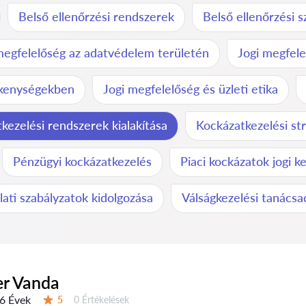
Belső ellenőrzési rendszerek
Belső ellenőrzési 
megfelelőség az adatvédelem területén
Jogi megfele
vékenységekben
Jogi megfelelőség és üzleti etika
kezelési rendszerek kialakítása
Kockázatkezelési str
Pénzügyi kockázatkezelés
Piaci kockázatok jogi k
alati szabályzatok kidolgozása
Válságkezelési tanácsa
er Vanda
6 Évek
Értékelések:
5
0 Értékelések