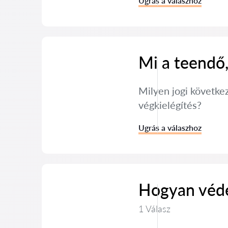
Ugrás a válaszhoz
Mi a teendő
Milyen jogi követke
végkielégítés?
Ugrás a válaszhoz
Hogyan véde
1 Válasz