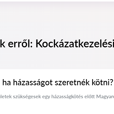
k erről: Kockázatkezelés
 ha házasságot szeretnék kötni?
ületek szükségesek egy házasságkötés előtt Magyaror