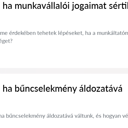
 ha munkavállalói jogaimat sérti
lme érdekében tehetek lépéseket, ha a munkáltatóm
éget?
, ha bűncselekmény áldozatává
, ha bűncselekmény áldozatává váltunk, és hogyan v