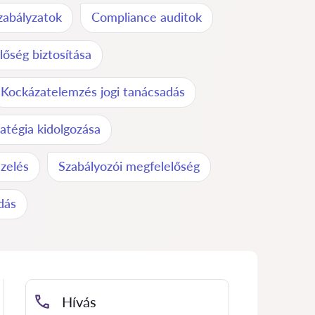
szabályzatok
Compliance auditok
lőség biztosítása
Kockázatelemzés jogi tanácsadás
atégia kidolgozása
ezelés
Szabályozói megfelelőség
dás
Hívás