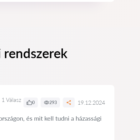
i rendszerek
1 Válasz
19.12.2024
0
293
szágon, és mit kell tudni a házassági