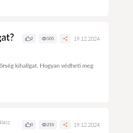
gat?
19.12.2024
2
505
dőrség kihallgat. Hogyan védheti meg
álasz
19.12.2024
0
210