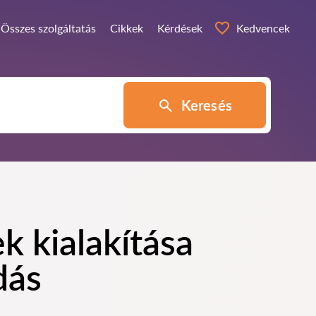
Összes szolgáltatás
Cikkek
Kérdések
Kedvencek
Keresés
k kialakítása
dás