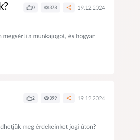
k?
19.12.2024
0
378
 megsérti a munkajogot, és hogyan
19.12.2024
2
399
édhetjük meg érdekeinket jogi úton?