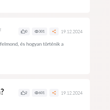
z
19.12.2024
0
301
 felmond, és hogyan történik a
n?
19.12.2024
2
601