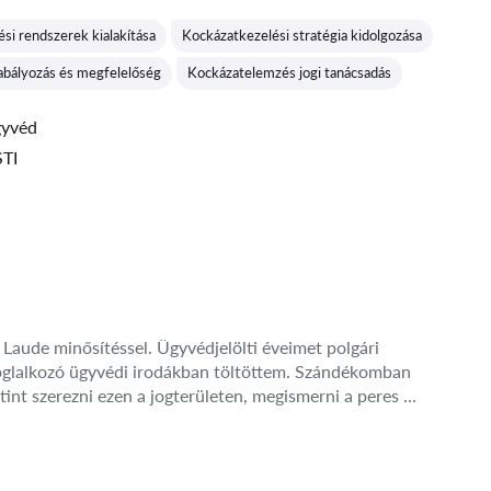
Értékelés:
si rendszerek kialakítása
Kockázatkezelési stratégia kidolgozása
abályozás és megfelelőség
Kockázatelemzés jogi tanácsadás
gyvéd
TI
aude minősítéssel. Ügyvédjelölti éveimet polgári
l foglalkozó ügyvédi irodákban töltöttem. Szándékomban
utint szerezni ezen a jogterületen, megismerni a peres ...