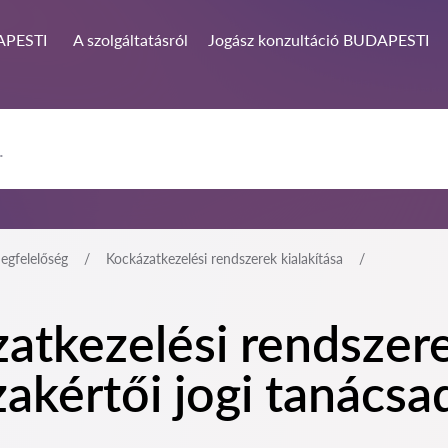
PESTI
A szolgáltatásról
Jogász konzultáció BUDAPESTI
egfelelőség
Kockázatkezelési rendszerek kialakítása
tkezelési rendszere
kértői jogi tanácsa