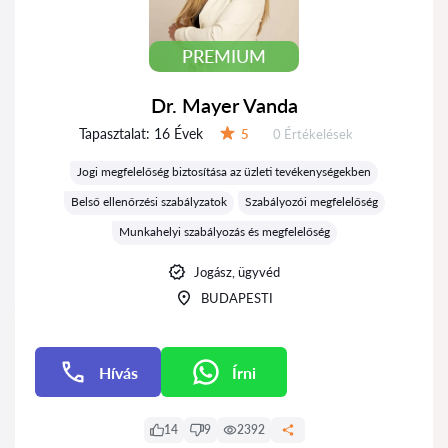
PREMIUM
Dr. Mayer Vanda
Tapasztalat:
16 Évek
Értékelések:
5
0 Értékelések
Értékelés:
Jogi megfelelőség biztosítása az üzleti tevékenységekben
Belső ellenőrzési szabályzatok
Szabályozói megfelelőség
Munkahelyi szabályozás és megfelelőség
Jogász, ügyvéd
BUDAPESTI
Hívás
Írni
Írni
14
9
2392