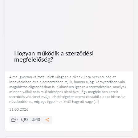
Hogyan működik a szerződési
megfelelőség?
A mai gyorsan változó üzleti világban a siker kulcsa nem csupán az
innovációban és a piacszerzésben rejlik, hanem a jogi környezetben való
magabiztos eligazodásban is. Különösen igaz ez a szerződésekre, amelyek
minden vállalkozás működésének alapkövei. Egy megfelelően kezelt
szerződés védelmet nyújt, lehetőségeket teremt és stabil alapot biztosít a
növekedéshez, míg egy figyelmen kívül hagyott vagy […]
31.03.2026
0
0
40