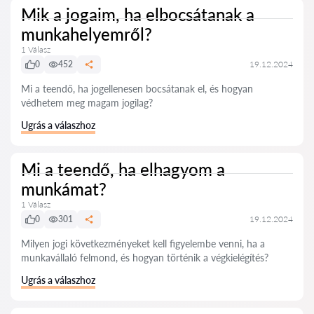
Mik a jogaim, ha elbocsátanak a
munkahelyemről?
1 Válasz
0
452
19.12.2024
Mi a teendő, ha jogellenesen bocsátanak el, és hogyan
védhetem meg magam jogilag?
Ugrás a válaszhoz
Mi a teendő, ha elhagyom a
munkámat?
1 Válasz
0
301
19.12.2024
Milyen jogi következményeket kell figyelembe venni, ha a
munkavállaló felmond, és hogyan történik a végkielégítés?
Ugrás a válaszhoz