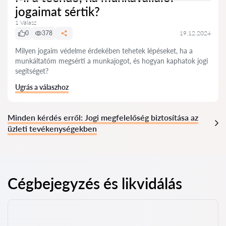
jogaimat sértik?
1 Válasz
0
378
19.12.2024
Milyen jogaim védelme érdekében tehetek lépéseket, ha a
munkáltatóm megsérti a munkajogot, és hogyan kaphatok jogi
segítséget?
Ugrás a válaszhoz
Minden kérdés erről: Jogi megfelelőség biztosítása az
üzleti tevékenységekben
Cégbejegyzés és likvidálás