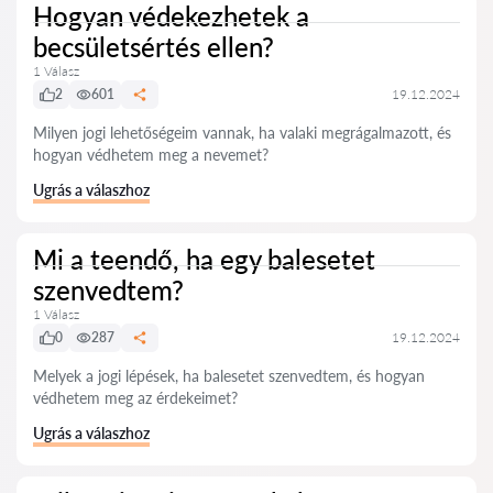
Hogyan védekezhetek a
becsületsértés ellen?
1 Válasz
2
601
19.12.2024
Milyen jogi lehetőségeim vannak, ha valaki megrágalmazott, és
hogyan védhetem meg a nevemet?
Ugrás a válaszhoz
Mi a teendő, ha egy balesetet
szenvedtem?
1 Válasz
0
287
19.12.2024
Melyek a jogi lépések, ha balesetet szenvedtem, és hogyan
védhetem meg az érdekeimet?
Ugrás a válaszhoz