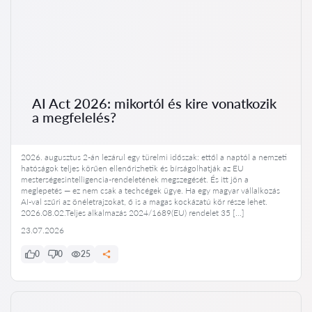
AI Act 2026: mikortól és kire vonatkozik
a megfelelés?
2026. augusztus 2-án lezárul egy türelmi időszak: ettől a naptól a nemzeti
hatóságok teljes körűen ellenőrizhetik és bírságolhatják az EU
mesterségesintelligencia-rendeletének megszegését. És itt jön a
meglepetés — ez nem csak a techcégek ügye. Ha egy magyar vállalkozás
AI-val szűri az önéletrajzokat, ő is a magas kockázatú kör része lehet.
2026.08.02.Teljes alkalmazás 2024/1689(EU) rendelet 35 […]
23.07.2026
0
0
25