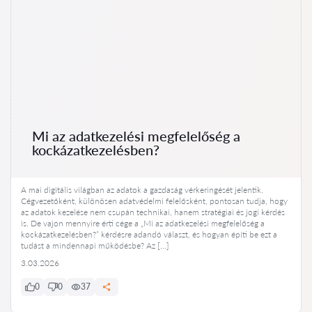
Mi az adatkezelési megfelelőség a
kockázatkezelésben?
A mai digitális világban az adatok a gazdaság vérkeringését jelentik.
Cégvezetőként, különösen adatvédelmi felelősként, pontosan tudja, hogy
az adatok kezelése nem csupán technikai, hanem stratégiai és jogi kérdés
is. De vajon mennyire érti cége a „Mi az adatkezelési megfelelőség a
kockázatkezelésben?” kérdésre adandó választ, és hogyan építi be ezt a
tudást a mindennapi működésbe? Az […]
3.03.2026
0
0
37