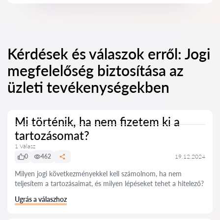
Kérdések és válaszok erről: Jogi
megfelelőség biztosítása az
üzleti tevékenységekben
Mi történik, ha nem fizetem ki a
tartozásomat?
1 Válasz
0
462
19.12.2024
Milyen jogi következményekkel kell számolnom, ha nem
teljesítem a tartozásaimat, és milyen lépéseket tehet a hitelező?
Ugrás a válaszhoz