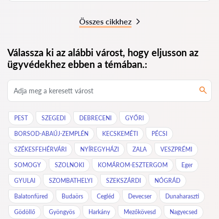
Összes cikkhez
Válassza ki az alábbi várost, hogy eljusson az
ügyvédekhez ebben a témában.:
PEST
SZEGEDI
DEBRECENI
GYŐRI
BORSOD-ABAÚJ-ZEMPLÉN
KECSKEMÉTI
PÉCSI
SZÉKESFEHÉRVÁRI
NYÍREGYHÁZI
ZALA
VESZPRÉMI
SOMOGY
SZOLNOKI
KOMÁROM-ESZTERGOM
Eger
GYULAI
SZOMBATHELYI
SZEKSZÁRDI
NÓGRÁD
Balatonfüred
Budaörs
Cegléd
Devecser
Dunaharaszti
Gödöllő
Gyöngyös
Harkány
Mezőkövesd
Nagyecsed