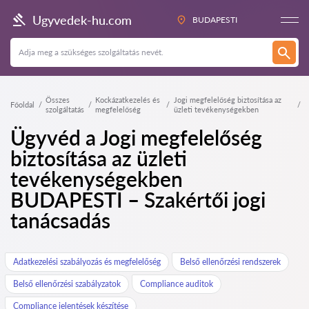
Ugyvedek-hu.com
BUDAPESTI
Összes
Kockázatkezelés és
Jogi megfelelőség biztosítása az
Főoldal
szolgáltatás
megfelelőség
üzleti tevékenységekben
Ügyvéd a Jogi megfelelőség
biztosítása az üzleti
tevékenységekben
BUDAPESTI – Szakértői jogi
tanácsadás
Adatkezelési szabályozás és megfelelőség
Belső ellenőrzési rendszerek
Belső ellenőrzési szabályzatok
Compliance auditok
Compliance jelentések készítése