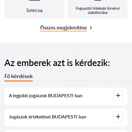
Fogyasztói hitelezés törvényi
Építési jog
szabályozása
Összes megjelenítése
Az emberek azt is kérdezik:
Fő kérdések
A legjobb jogászok BUDAPESTI ban
Összegyűjtöttük a legjobb jogászok listáját BUDAPESTI ben,
Jogászok értékelései BUDAPESTI ban
teljes információval. Árak, értékelések, telefonszám és cím.