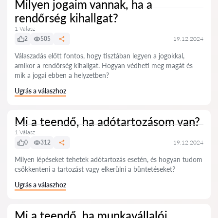
Milyen jogaim vannak, ha a
rendőrség kihallgat?
1 Válasz
2
505
19.12.2024
Válaszadás előtt fontos, hogy tisztában legyen a jogokkal,
amikor a rendőrség kihallgat. Hogyan védheti meg magát és
mik a jogai ebben a helyzetben?
Ugrás a válaszhoz
Mi a teendő, ha adótartozásom van?
1 Válasz
0
312
19.12.2024
Milyen lépéseket tehetek adótartozás esetén, és hogyan tudom
csökkenteni a tartozást vagy elkerülni a büntetéseket?
Ugrás a válaszhoz
Mi a teendő, ha munkavállalói