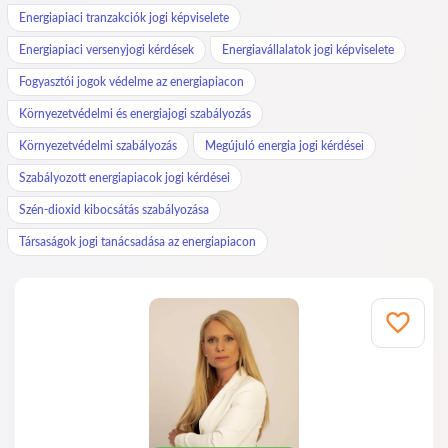
Energiapiaci tranzakciók jogi képviselete
Energiapiaci versenyjogi kérdések
Energiavállalatok jogi képviselete
Fogyasztói jogok védelme az energiapiacon
Környezetvédelmi és energiajogi szabályozás
Környezetvédelmi szabályozás
Megújuló energia jogi kérdései
Szabályozott energiapiacok jogi kérdései
Szén-dioxid kibocsátás szabályozása
Társaságok jogi tanácsadása az energiapiacon