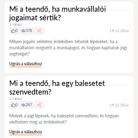
Mi a teendő, ha munkavállalói
jogaimat sértik?
1 Válasz
0
378
19.12.2024
Milyen jogaim védelme érdekében tehetek lépéseket, ha a
munkáltatóm megsérti a munkajogot, és hogyan kaphatok jogi
segítséget?
Ugrás a válaszhoz
Mi a teendő, ha egy balesetet
szenvedtem?
1 Válasz
0
287
19.12.2024
Melyek a jogi lépések, ha balesetet szenvedtem, és hogyan
védhetem meg az érdekeimet?
Ugrás a válaszhoz