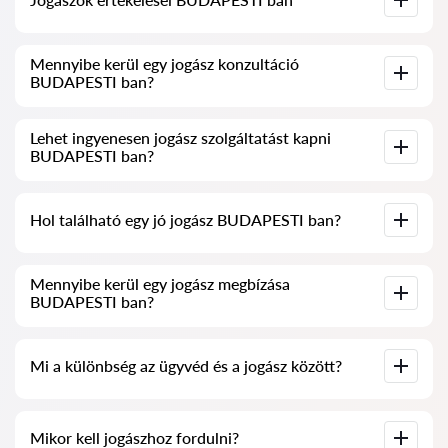
Szolgáltatásunkban valós értékeléseket gyűjtöttünk össze a
Mennyibe kerül egy jogász konzultáció
jogászokról, nem töröljük a negatív véleményeket, és nincs
BUDAPESTI ban?
lehetőség manipulálni azokat.
A jogászok konzultációja BUDAPESTI ban 20 000 HUF-tól
Lehet ingyenesen jogász szolgáltatást kapni
kezdődik és felfelé (az árak a kérdés bonyolultságától és a
BUDAPESTI ban?
válasz formájától függően változhatnak).
Először fogalmazza meg kérdését világosan és tömören, majd
Hol található egy jó jogász BUDAPESTI ban?
próbálja meg feltenni. Ha nem bonyolult, és gyorsan lehet rá
válaszolni, a jogászok gyakran ingyenesen válaszolnak.
Azonban a konzultáció költségének meghatározása a jogász
hatáskörében marad.
Ezt megteheti a Ugyvedek-hu.com magyar jogászkereső
Mennyibe kerül egy jogász megbízása
szolgáltatásán, teljesen ingyenesen. Fontos tudni, hogy a
BUDAPESTI ban?
kényelmes keresés és a szakemberekkel való
kapcsolatfelvétel ingyenes, míg a konzultáció és a
szakemberek szolgáltatásai esetleg költséggel járhatnak.
A jogászok szolgáltatásainak árai a munka mennyiségétől és
Mi a különbség az ügyvéd és a jogász között?
az ügy bonyolultságától függnek. Átlagosan a jogász
szolgáltatásai 20 000 HUF-tól kezdődnek. Válassza ki a
jelölteket értékelések és visszajelzések alapján. Sokuknak
vannak példái a végzett munkára!
Az ügyvéd büntetőeljárásokban eljárhat. A jogász
Mikor kell jogászhoz fordulni?
tevékenységi köre, ellentétben az ügyvédével, korlátozott. A