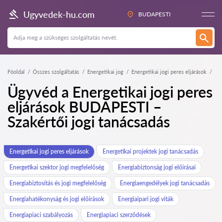
Ugyvedek-hu.com
BUDAPESTI
Főoldal
Összes szolgáltatás
Energetikai jog
Energetikai jogi peres eljárások
Ügyvéd a Energetikai jogi peres
eljárások BUDAPESTI –
Szakértői jogi tanácsadás
Energetikai jogi peres eljárások
Energetikai projektek jogi tanácsadás
Energetikai szektor jogi megfelelőség
Energiabiztonság jogi előírásai
Energiabiztosítás és jogi megfelelőség
Energiaengedélyek jogi tanácsadás
Energiahatékonyság és jogi előírások
Energiaipari jogi viták
Energiapiaci szabályozás
Energiapiaci szerződések