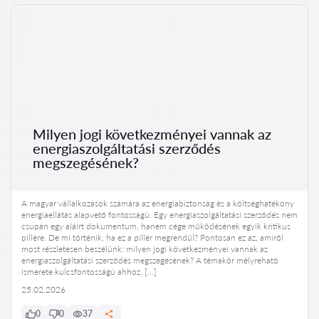
Milyen jogi következményei vannak az
energiaszolgáltatási szerződés
megszegésének?
A magyar vállalkozások számára az energiabiztonság és a költséghatékony
energiaellátás alapvető fontosságú. Egy energiaszolgáltatási szerződés nem
csupán egy aláírt dokumentum, hanem cége működésének egyik kritikus
pillére. De mi történik, ha ez a pillér megrendül? Pontosan ez az, amiről
most részletesen beszélünk: milyen jogi következményei vannak az
energiaszolgáltatási szerződés megszegésének? A témakör mélyreható
ismerete kulcsfontosságú ahhoz, […]
25.02.2026
0
0
37