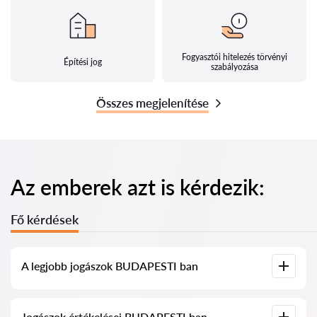
Fogyasztói hitelezés törvényi
Építési jog
szabályozása
Összes megjelenítése
Az emberek azt is kérdezik:
Fő kérdések
A legjobb jogászok BUDAPESTI ban
Összegyűjtöttük a legjobb jogászok listáját BUDAPESTI ben,
Jogászok értékelései BUDAPESTI ban
teljes információval. Árak, értékelések, telefonszám és cím.