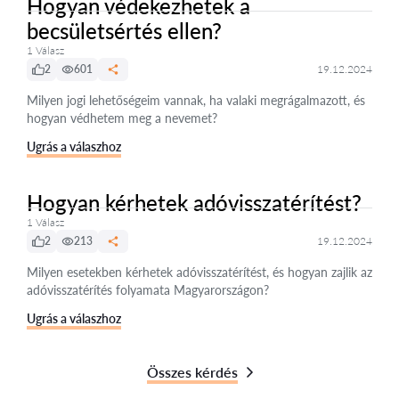
Hogyan védekezhetek a
becsületsértés ellen?
1 Válasz
2
601
19.12.2024
Milyen jogi lehetőségeim vannak, ha valaki megrágalmazott, és
hogyan védhetem meg a nevemet?
Ugrás a válaszhoz
Hogyan kérhetek adóvisszatérítést?
1 Válasz
2
213
19.12.2024
Milyen esetekben kérhetek adóvisszatérítést, és hogyan zajlik az
adóvisszatérítés folyamata Magyarországon?
Ugrás a válaszhoz
Összes kérdés