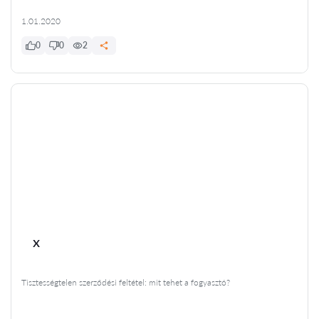
1.01.2020
0
0
2
x
Tisztességtelen szerződési feltétel: mit tehet a fogyasztó?