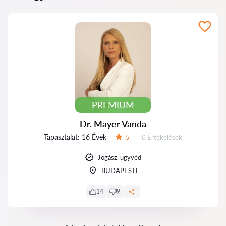
PREMIUM
Dr. Mayer Vanda
Tapasztalat:
16 Évek
Értékelések:
5
0 Értékelések
Értékelés:
Jogász, ügyvéd
BUDAPESTI
14
9