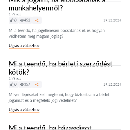
munkahelyemről?
1 Válasz
0
452
19.12.2024
Mi a teendő, ha jogellenesen bocsátanak el, és hogyan
védhetem meg magam jogilag?
Ugrás a válaszhoz
Mi a teendő, ha bérleti szerződést
kötök?
1 Válasz
0
357
19.12.2024
Milyen lépéseket kell megtenni, hogy biztosítsam a bérleti
jogaimat és a megfelelő jogi védelmet?
Ugrás a válaszhoz
Mi a teendő, ha házasságot