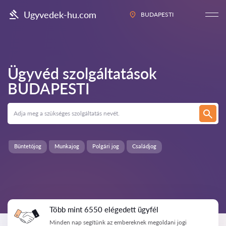
Ugyvedek-hu.com
BUDAPESTI
Ügyvéd szolgáltatások
BUDAPESTI
Büntetőjog
Munkajog
Polgári jog
Családjog
Több mint 6550 elégedett ügyfél
Minden nap segítünk az embereknek megoldani jogi