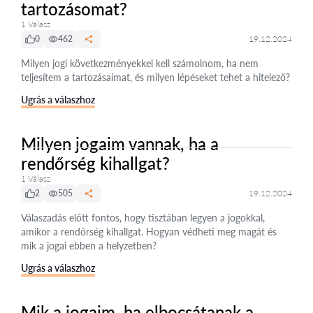
tartozásomat?
1 Válasz
0
462
19.12.2024
Milyen jogi következményekkel kell számolnom, ha nem
teljesítem a tartozásaimat, és milyen lépéseket tehet a hitelező?
Ugrás a válaszhoz
Milyen jogaim vannak, ha a
rendőrség kihallgat?
1 Válasz
2
505
19.12.2024
Válaszadás előtt fontos, hogy tisztában legyen a jogokkal,
amikor a rendőrség kihallgat. Hogyan védheti meg magát és
mik a jogai ebben a helyzetben?
Ugrás a válaszhoz
Mik a jogaim, ha elbocsátanak a