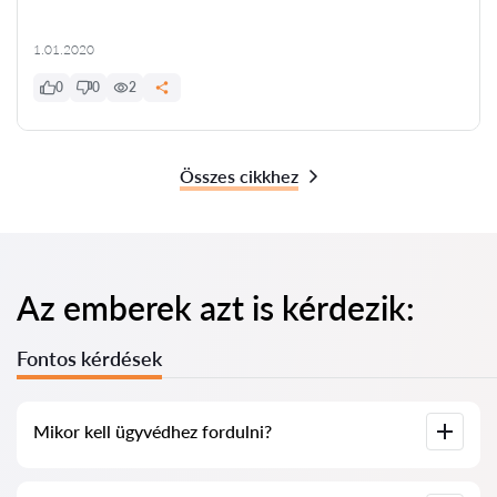
1.01.2020
0
0
2
Összes cikkhez
Az emberek azt is kérdezik:
Fontos kérdések
Mikor kell ügyvédhez fordulni?
Mikor szükséges ügyvédhez fordulni? Az emberek általában