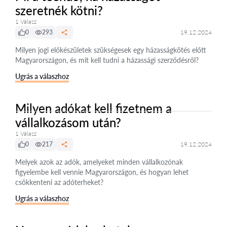
szeretnék kötni?
1 Válasz
0
293
19.12.2024
Milyen jogi előkészületek szükségesek egy házasságkötés előtt
Magyarországon, és mit kell tudni a házassági szerződésről?
Ugrás a válaszhoz
Milyen adókat kell fizetnem a
vállalkozásom után?
1 Válasz
0
217
19.12.2024
Melyek azok az adók, amelyeket minden vállalkozónak
figyelembe kell vennie Magyarországon, és hogyan lehet
csökkenteni az adóterheket?
Ugrás a válaszhoz