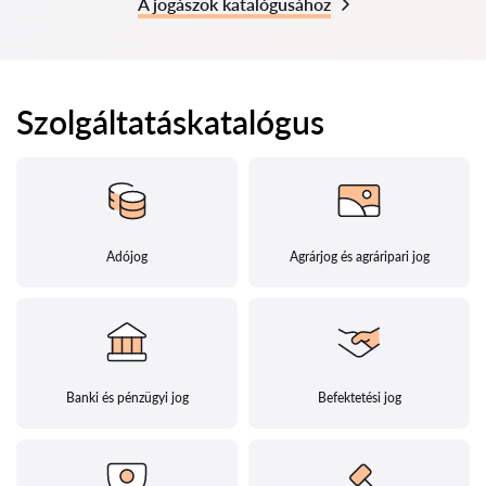
A jogászok katalógusához
Szolgáltatáskatalógus
Adójog
Agrárjog és agráripari jog
Banki és pénzügyi jog
Befektetési jog