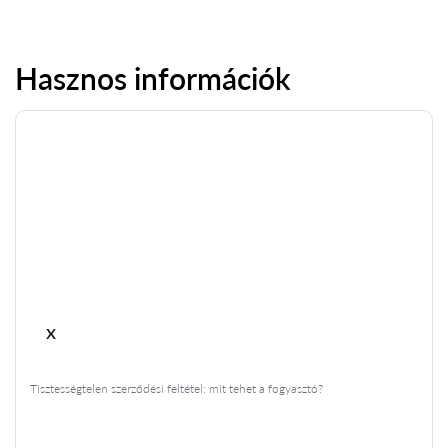
Hasznos információk
x
Tisztességtelen szerződési feltétel: mit tehet a fogyasztó?