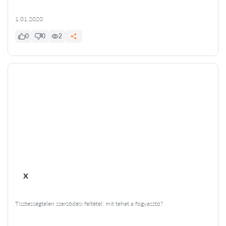
1.01.2020
0
0
2
x
Tisztességtelen szerződési feltétel: mit tehet a fogyasztó?