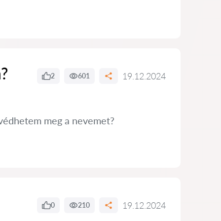
n?
19.12.2024
2
601
n védhetem meg a nevemet?
19.12.2024
0
210