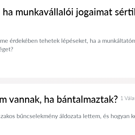
 ha munkavállalói jogaimat sérti
lme érdekében tehetek lépéseket, ha a munkáltatóm
éget?
im vannak, ha bántalmaztak?
1 Vála
szakos bűncselekmény áldozata lettem, és hogyan 