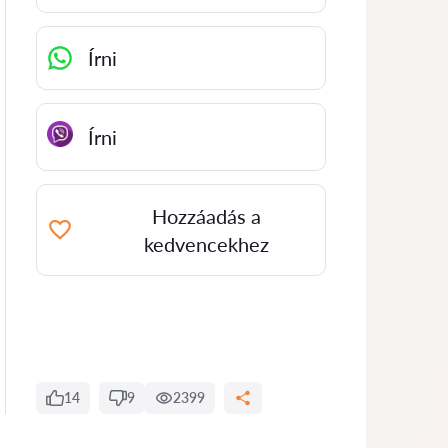
Írni
Írni
Hozzáadás a
kedvencekhez
14
9
2399