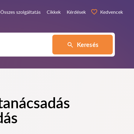
Összes szolgáltatás
Cikkek
Kérdések
Kedvencek
Keresés
 tanácsadás
dás