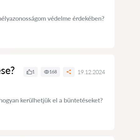
zemélyazonosságom védelme érdekében?
ése?
19.12.2024
1
168
hogyan kerülhetjük el a büntetéseket?