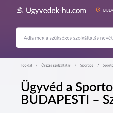
Ugyvedek-hu.com
BUDA
Főoldal
Összes szolgáltatás
Sportjog
Sporto
Ügyvéd a Sportol
BUDAPESTI – Sza