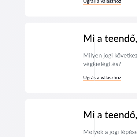
Ugrás a válaszhoz
Mi a teendő
Milyen jogi követke
végkielégítés?
Ugrás a válaszhoz
Mi a teendő
Melyek a jogi lépé