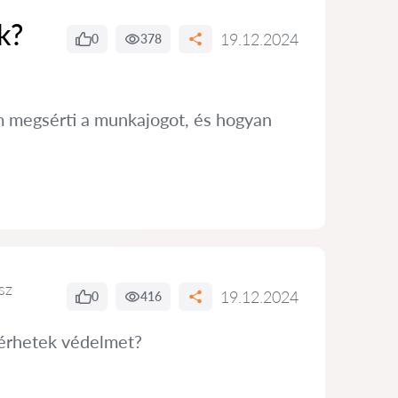
k?
19.12.2024
0
378
 megsérti a munkajogot, és hogyan
sz
19.12.2024
0
416
kérhetek védelmet?