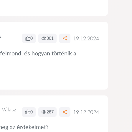
z
19.12.2024
0
301
 felmond, és hogyan történik a
 Válasz
19.12.2024
0
287
meg az érdekeimet?