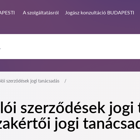
PESTI
A szolgáltatásról
Jogász konzultáció BUDAPESTI
lói szerződések jogi tanácsadás
ói szerződések jogi
kértői jogi tanácsa