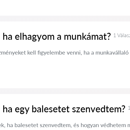
, ha elhagyom a munkámat?
1 Válas
zményeket kell figyelembe venni, ha a munkavállaló
, ha egy balesetet szenvedtem?
1
sek, ha balesetet szenvedtem, és hogyan védhetem 