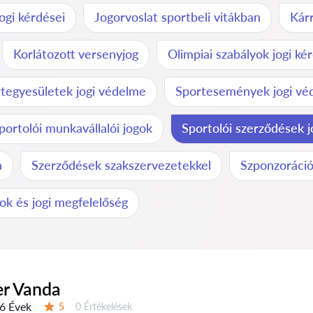
ogi kérdései
Jogorvoslat sportbeli vitákban
Kár
Korlátozott versenyjog
Olimpiai szabályok jogi ké
tegyesületek jogi védelme
Sportesemények jogi vé
portolói munkavállalói jogok
Sportolói szerződések j
a
Szerződések szakszervezetekkel
Szponzoráció
ok és jogi megfelelőség
er Vanda
6 Évek
Értékelések:
5
0 Értékelések