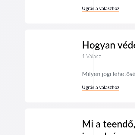
Ugrás a válaszhoz
Hogyan véde
1 Válasz
Milyen jogi lehető
Ugrás a válaszhoz
Mi a teendő,