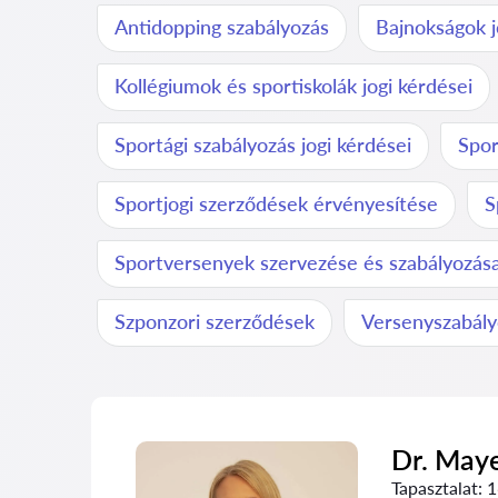
Antidopping szabályozás
Bajnokságok j
Kollégiumok és sportiskolák jogi kérdései
Sportági szabályozás jogi kérdései
Spor
Sportjogi szerződések érvényesítése
S
Sportversenyek szervezése és szabályozás
Szponzori szerződések
Versenyszabály
Dr. May
Tapasztalat:
1