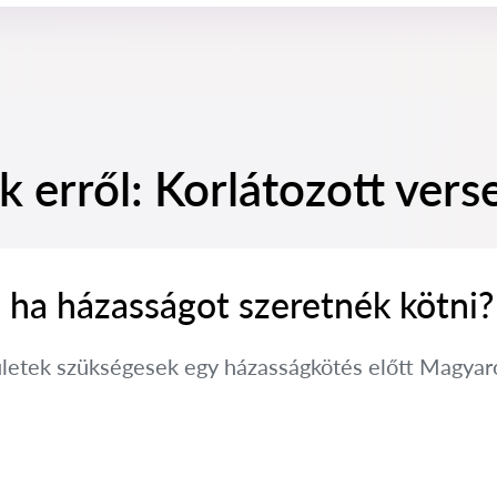
k erről: Korlátozott vers
 ha házasságot szeretnék kötni?
ületek szükségesek egy házasságkötés előtt Magyaror