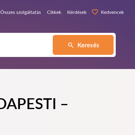
Összes szolgáltatás
Cikkek
Kérdések
Kedvencek
Keresés
UDAPESTI –