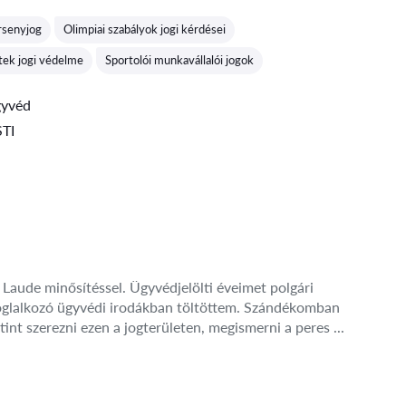
Értékelés:
rsenyjog
Olimpiai szabályok jogi kérdései
tek jogi védelme
Sportolói munkavállalói jogok
gyvéd
TI
aude minősítéssel. Ügyvédjelölti éveimet polgári
l foglalkozó ügyvédi irodákban töltöttem. Szándékomban
utint szerezni ezen a jogterületen, megismerni a peres ...