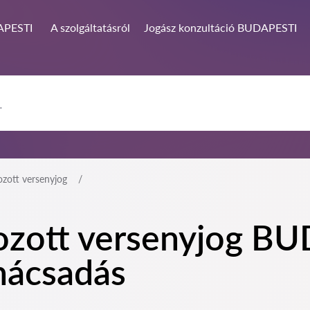
PESTI
A szolgáltatásról
Jogász konzultáció BUDAPESTI
ozott versenyjog
ozott versenyjog B
anácsadás