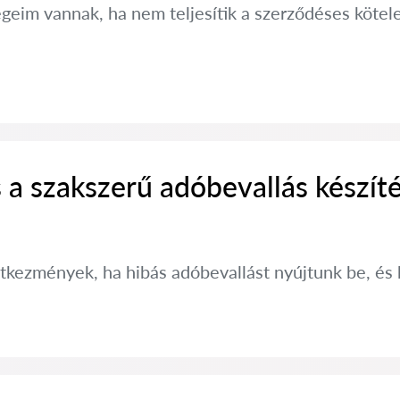
égeim vannak, ha nem teljesítik a szerződéses kötel
 a szakszerű adóbevallás készít
etkezmények, ha hibás adóbevallást nyújtunk be, és 