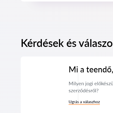
Kérdések és válaszo
Mi a teendő,
Milyen jogi előkész
szerződésről?
Ugrás a válaszhoz