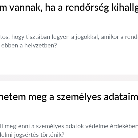
m vannak, ha a rendőrség kihall
tos, hogy tisztában legyen a jogokkal, amikor a ren
i ebben a helyzetben?
etem meg a személyes adataim
ell megtenni a személyes adatok védelme érdekében
elmi jogsértés történik?