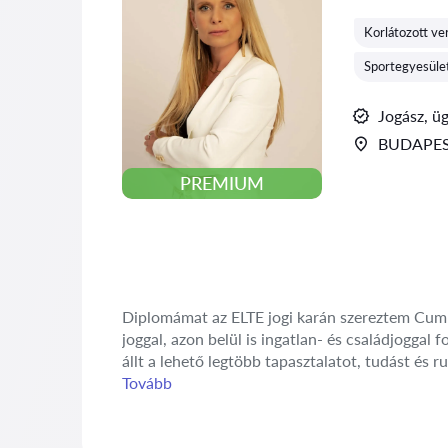
Korlátozott ve
Sportegyesüle
Jogász, ü
BUDAPES
PREMIUM
Diplomámat az ELTE jogi karán szereztem Cum L
joggal, azon belül is ingatlan- és családjogga
állt a lehető legtöbb tapasztalatot, tudást és r
Tovább