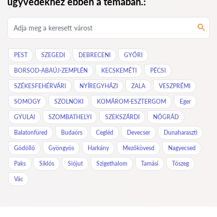
ügyvédekhez ebben a témában.:
PEST
SZEGEDI
DEBRECENI
GYŐRI
BORSOD-ABAÚJ-ZEMPLÉN
KECSKEMÉTI
PÉCSI
SZÉKESFEHÉRVÁRI
NYÍREGYHÁZI
ZALA
VESZPRÉMI
SOMOGY
SZOLNOKI
KOMÁROM-ESZTERGOM
Eger
GYULAI
SZOMBATHELYI
SZEKSZÁRDI
NÓGRÁD
Balatonfüred
Budaörs
Cegléd
Devecser
Dunaharaszti
Gödöllő
Gyöngyös
Harkány
Mezőkövesd
Nagyecsed
Paks
Siklós
Siójut
Szigethalom
Tamási
Tószeg
Vác