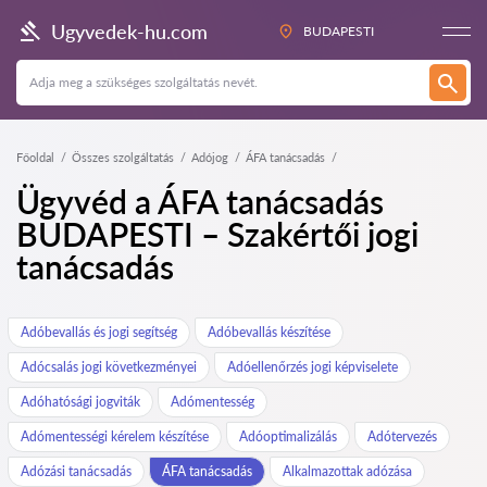
Ugyvedek-hu.com
BUDAPESTI
Főoldal
Összes szolgáltatás
Adójog
ÁFA tanácsadás
Ügyvéd a ÁFA tanácsadás
BUDAPESTI – Szakértői jogi
tanácsadás
Adóbevallás és jogi segítség
Adóbevallás készítése
Adócsalás jogi következményei
Adóellenőrzés jogi képviselete
Adóhatósági jogviták
Adómentesség
Adómentességi kérelem készítése
Adóoptimalizálás
Adótervezés
Adózási tanácsadás
ÁFA tanácsadás
Alkalmazottak adózása