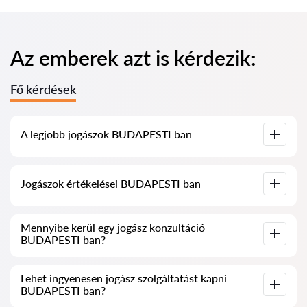
Az emberek azt is kérdezik:
Fő kérdések
A legjobb jogászok BUDAPESTI ban
Összegyűjtöttük a legjobb jogászok listáját BUDAPESTI ben,
Jogászok értékelései BUDAPESTI ban
teljes információval. Árak, értékelések, telefonszám és cím.
Szolgáltatásunkban valós értékeléseket gyűjtöttünk össze a
Mennyibe kerül egy jogász konzultáció
jogászokról, nem töröljük a negatív véleményeket, és nincs
BUDAPESTI ban?
lehetőség manipulálni azokat.
A jogászok konzultációja BUDAPESTI ban 20 000 HUF-tól
Lehet ingyenesen jogász szolgáltatást kapni
kezdődik és felfelé (az árak a kérdés bonyolultságától és a
BUDAPESTI ban?
válasz formájától függően változhatnak).