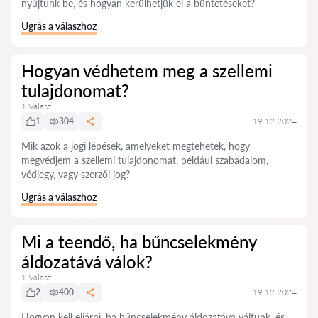
nyújtunk be, és hogyan kerülhetjük el a büntetéseket?
Ugrás a válaszhoz
Hogyan védhetem meg a szellemi
tulajdonomat?
1 Válasz
1
304
19.12.2024
Mik azok a jogi lépések, amelyeket megtehetek, hogy
megvédjem a szellemi tulajdonomat, például szabadalom,
védjegy, vagy szerzői jog?
Ugrás a válaszhoz
Mi a teendő, ha bűncselekmény
áldozatává válok?
1 Válasz
2
400
19.12.2024
Hogyan kell eljárni, ha bűncselekmény áldozatává váltunk, és