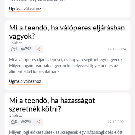
Ugrás a válaszhoz
Mi a teendő, ha válóperes eljárásban
vagyok?
1 Válasz
1
793
19.12.2024
Mi a válóperes eljárás lépései, és hogyan segíthet egy ügyvéd?
Milyen jogaim vannak a gyermekelhelyezési ügyekben és az
alimentekkel kapcsolatban?
Ugrás a válaszhoz
Mi a teendő, ha házasságot
szeretnék kötni?
1 Válasz
0
293
19.12.2024
Milyen jogi előkészületek szükségesek egy házasságkötés előtt