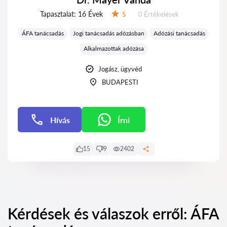
Tapasztalat:
16 Évek
Értékelések:
5
0 Értékelések
Értékelés:
ÁFA tanácsadás
Jogi tanácsadás adózásban
Adózási tanácsadás
Alkalmazottak adózása
Jogász, ügyvéd
BUDAPESTI
Hívás
Írni
Írni
15
9
2402
Kérdések és válaszok erről: ÁFA