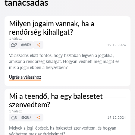
tanácsadás
Milyen jogaim vannak, ha a
rendőrség kihallgat?
1 Válasz
2
505
19.12.2024
Válaszadás előtt fontos, hogy tisztában legyen a jogokkal,
amikor a rendőrség kihallgat. Hogyan védheti meg magát és
mik a jogai ebben a helyzetben?
Ugrás a válaszhoz
Mi a teendő, ha egy balesetet
szenvedtem?
1 Válasz
0
287
19.12.2024
Melyek a jogi lépések, ha balesetet szenvedtem, és hogyan
védhetem meg az érdekeimet?