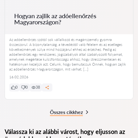
Hogyan zajlik az adóellenőrzés
Magyarországon?
Az adóellenőrzés szótól sok vállalkozó és magánszemély gyomra
összeszorul. A bizonytalanság, a tévedéstől való félelem és az esetleges
következmények súlya mind hozzájárul ehhez az érzéshez. Pedig az
adóellenőrzés egy rendszeres, jogszabályok által szabályozott folyamat,
amelynek megértése kulcsfontosságú ahhoz, hogy stresszmentesen és
hatékonyan kezeljük azt. Célunk, hogy bemutassuk Önnek, hogyan zajlik
az adóellenőrzés Magyarországon, mit várhat, […]
16.02.2026
0
0
38
Összes cikkhez
Válassza ki az alábbi várost, hogy eljusson az