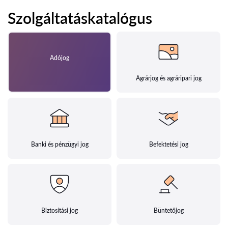
Szolgáltatáskatalógus
Adójog
Agrárjog és agráripari jog
Banki és pénzügyi jog
Befektetési jog
Biztosítási jog
Büntetőjog