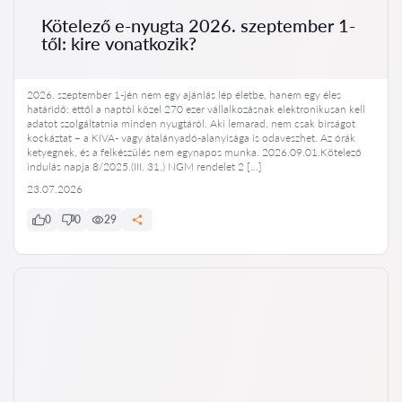
Kötelező e-nyugta 2026. szeptember 1-
től: kire vonatkozik?
2026. szeptember 1-jén nem egy ajánlás lép életbe, hanem egy éles
határidő: ettől a naptól közel 270 ezer vállalkozásnak elektronikusan kell
adatot szolgáltatnia minden nyugtáról. Aki lemarad, nem csak bírságot
kockáztat – a KIVA- vagy átalányadó-alanyisága is odaveszhet. Az órák
ketyegnek, és a felkészülés nem egynapos munka. 2026.09.01.Kötelező
indulás napja 8/2025.(III. 31.) NGM rendelet 2 […]
23.07.2026
0
0
29