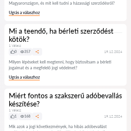
Magyarországon, és mit kell tudni a házassági szerződésről?
Ugrás a válaszhoz
Mi a teendő, ha bérleti szerződést
kötök?
1 Válasz
0
357
19.12.2024
Milyen lépéseket kell megtenni, hogy biztosítsam a bérleti
jogaimat és a megfelelő jogi védelmet?
Ugrás a válaszhoz
Miért fontos a szakszerű adóbevallás
készítése?
1 Válasz
1
168
19.12.2024
Mik azok a jogi következmények, ha hibás adóbevallást