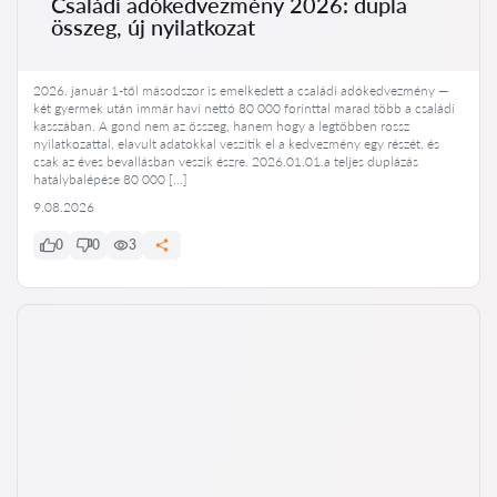
Családi adókedvezmény 2026: dupla
összeg, új nyilatkozat
2026. január 1-től másodszor is emelkedett a családi adókedvezmény —
két gyermek után immár havi nettó 80 000 forinttal marad több a családi
kasszában. A gond nem az összeg, hanem hogy a legtöbben rossz
nyilatkozattal, elavult adatokkal veszítik el a kedvezmény egy részét, és
csak az éves bevallásban veszik észre. 2026.01.01.a teljes duplázás
hatálybalépése 80 000 […]
9.08.2026
0
0
3