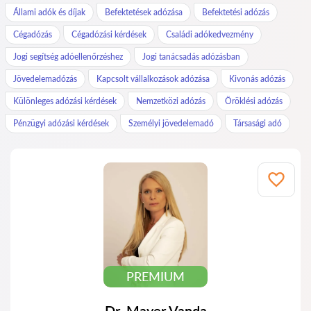
Állami adók és díjak
Befektetések adózása
Befektetési adózás
Cégadózás
Cégadózási kérdések
Családi adókedvezmény
Jogi segítség adóellenőrzéshez
Jogi tanácsadás adózásban
Jövedelemadózás
Kapcsolt vállalkozások adózása
Kivonás adózás
Különleges adózási kérdések
Nemzetközi adózás
Öröklési adózás
Pénzügyi adózási kérdések
Személyi jövedelemadó
Társasági adó
PREMIUM
Dr. Mayer Vanda