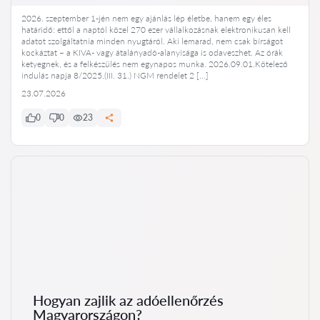
2026. szeptember 1-jén nem egy ajánlás lép életbe, hanem egy éles
határidő: ettől a naptól közel 270 ezer vállalkozásnak elektronikusan kell
adatot szolgáltatnia minden nyugtáról. Aki lemarad, nem csak bírságot
kockáztat – a KIVA- vagy átalányadó-alanyisága is odaveszhet. Az órák
ketyegnek, és a felkészülés nem egynapos munka. 2026.09.01.Kötelező
indulás napja 8/2025.(III. 31.) NGM rendelet 2 […]
23.07.2026
0
0
23
Hogyan zajlik az adóellenőrzés
Magyarországon?