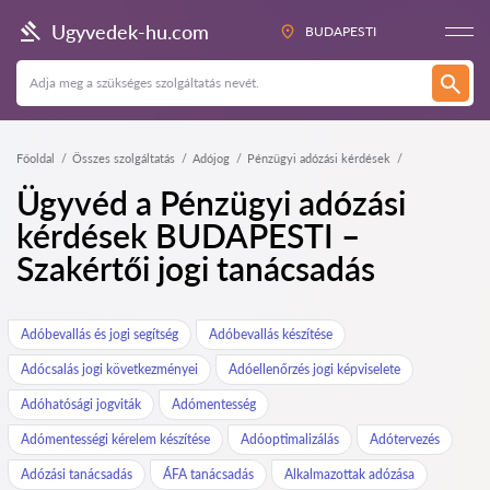
Ugyvedek-hu.com
BUDAPESTI
Főoldal
Összes szolgáltatás
Adójog
Pénzügyi adózási kérdések
Ügyvéd a Pénzügyi adózási
kérdések BUDAPESTI –
Szakértői jogi tanácsadás
Adóbevallás és jogi segítség
Adóbevallás készítése
Adócsalás jogi következményei
Adóellenőrzés jogi képviselete
Adóhatósági jogviták
Adómentesség
Adómentességi kérelem készítése
Adóoptimalizálás
Adótervezés
Adózási tanácsadás
ÁFA tanácsadás
Alkalmazottak adózása