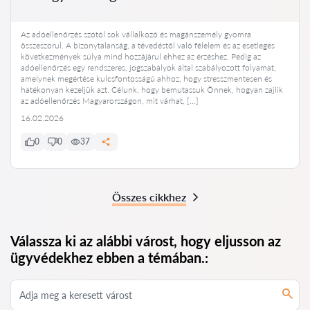
Az adóellenőrzés szótól sok vállalkozó és magánszemély gyomra
összeszorul. A bizonytalanság, a tévedéstől való félelem és az esetleges
következmények súlya mind hozzájárul ehhez az érzéshez. Pedig az
adóellenőrzés egy rendszeres, jogszabályok által szabályozott folyamat,
amelynek megértése kulcsfontosságú ahhoz, hogy stresszmentesen és
hatékonyan kezeljük azt. Célunk, hogy bemutassuk Önnek, hogyan zajlik
az adóellenőrzés Magyarországon, mit várhat, […]
16.02.2026
0
0
37
Összes cikkhez
Válassza ki az alábbi várost, hogy eljusson az
ügyvédekhez ebben a témában.: