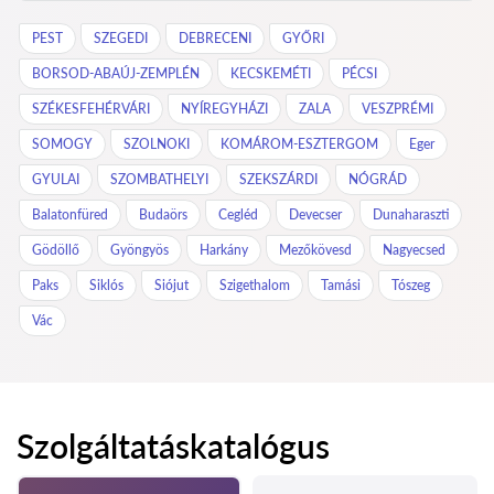
PEST
SZEGEDI
DEBRECENI
GYŐRI
BORSOD-ABAÚJ-ZEMPLÉN
KECSKEMÉTI
PÉCSI
SZÉKESFEHÉRVÁRI
NYÍREGYHÁZI
ZALA
VESZPRÉMI
SOMOGY
SZOLNOKI
KOMÁROM-ESZTERGOM
Eger
GYULAI
SZOMBATHELYI
SZEKSZÁRDI
NÓGRÁD
Balatonfüred
Budaörs
Cegléd
Devecser
Dunaharaszti
Gödöllő
Gyöngyös
Harkány
Mezőkövesd
Nagyecsed
Paks
Siklós
Siójut
Szigethalom
Tamási
Tószeg
Vác
Szolgáltatáskatalógus