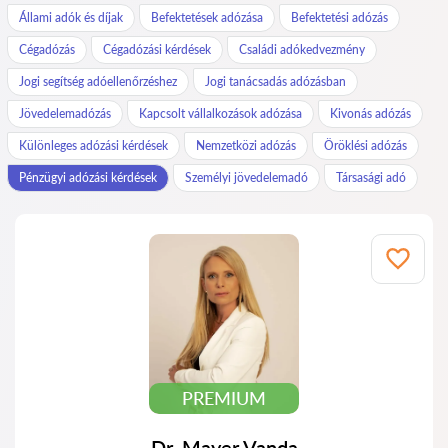
Állami adók és díjak
Befektetések adózása
Befektetési adózás
Cégadózás
Cégadózási kérdések
Családi adókedvezmény
Jogi segítség adóellenőrzéshez
Jogi tanácsadás adózásban
Jövedelemadózás
Kapcsolt vállalkozások adózása
Kivonás adózás
Különleges adózási kérdések
Nemzetközi adózás
Öröklési adózás
Pénzügyi adózási kérdések
Személyi jövedelemadó
Társasági adó
PREMIUM
Dr. Mayer Vanda