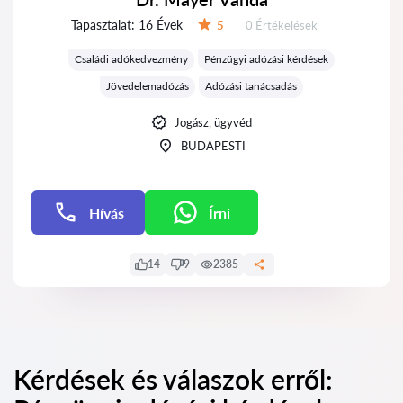
Tapasztalat:
16 Évek
Értékelések:
5
0 Értékelések
Értékelés:
Családi adókedvezmény
Pénzügyi adózási kérdések
Jövedelemadózás
Adózási tanácsadás
Jogász, ügyvéd
BUDAPESTI
Hívás
Írni
Írni
14
9
2385
Kérdések és válaszok erről: