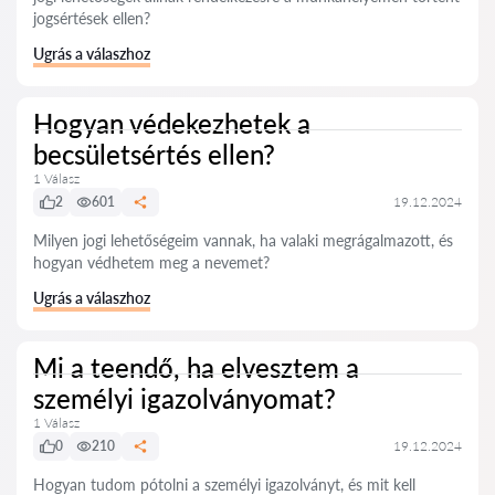
jogsértések ellen?
Ugrás a válaszhoz
Hogyan védekezhetek a
becsületsértés ellen?
1 Válasz
2
601
19.12.2024
Milyen jogi lehetőségeim vannak, ha valaki megrágalmazott, és
hogyan védhetem meg a nevemet?
Ugrás a válaszhoz
Mi a teendő, ha elvesztem a
személyi igazolványomat?
1 Válasz
0
210
19.12.2024
Hogyan tudom pótolni a személyi igazolványt, és mit kell