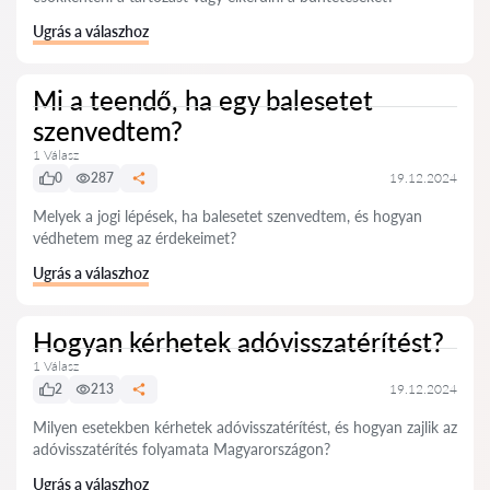
Ugrás a válaszhoz
Mi a teendő, ha egy balesetet
szenvedtem?
1 Válasz
0
287
19.12.2024
Melyek a jogi lépések, ha balesetet szenvedtem, és hogyan
védhetem meg az érdekeimet?
Ugrás a válaszhoz
Hogyan kérhetek adóvisszatérítést?
1 Válasz
2
213
19.12.2024
Milyen esetekben kérhetek adóvisszatérítést, és hogyan zajlik az
adóvisszatérítés folyamata Magyarországon?
Ugrás a válaszhoz