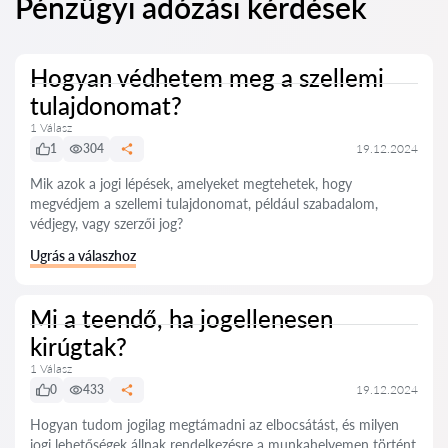
Pénzügyi adózási kérdések
Hogyan védhetem meg a szellemi
tulajdonomat?
1 Válasz
1
304
19.12.2024
Mik azok a jogi lépések, amelyeket megtehetek, hogy
megvédjem a szellemi tulajdonomat, például szabadalom,
védjegy, vagy szerzői jog?
Ugrás a válaszhoz
Mi a teendő, ha jogellenesen
kirúgtak?
1 Válasz
0
433
19.12.2024
Hogyan tudom jogilag megtámadni az elbocsátást, és milyen
jogi lehetőségek állnak rendelkezésre a munkahelyemen történt