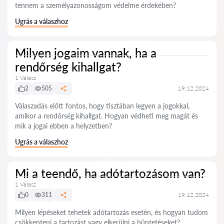
tennem a személyazonosságom védelme érdekében?
Ugrás a válaszhoz
Milyen jogaim vannak, ha a
rendőrség kihallgat?
1 Válasz
2
505
19.12.2024
Válaszadás előtt fontos, hogy tisztában legyen a jogokkal,
amikor a rendőrség kihallgat. Hogyan védheti meg magát és
mik a jogai ebben a helyzetben?
Ugrás a válaszhoz
Mi a teendő, ha adótartozásom van?
1 Válasz
0
311
19.12.2024
Milyen lépéseket tehetek adótartozás esetén, és hogyan tudom
csökkenteni a tartozást vagy elkerülni a büntetéseket?