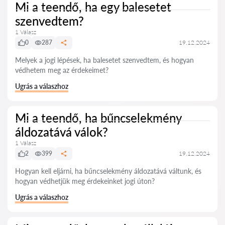
Mi a teendő, ha egy balesetet
szenvedtem?
1 Válasz
0
287
19.12.2024
Melyek a jogi lépések, ha balesetet szenvedtem, és hogyan
védhetem meg az érdekeimet?
Ugrás a válaszhoz
Mi a teendő, ha bűncselekmény
áldozatává válok?
1 Válasz
2
399
19.12.2024
Hogyan kell eljárni, ha bűncselekmény áldozatává váltunk, és
hogyan védhetjük meg érdekeinket jogi úton?
Ugrás a válaszhoz