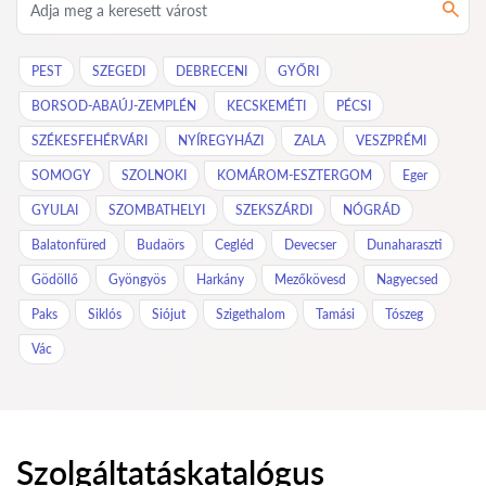
PEST
SZEGEDI
DEBRECENI
GYŐRI
BORSOD-ABAÚJ-ZEMPLÉN
KECSKEMÉTI
PÉCSI
SZÉKESFEHÉRVÁRI
NYÍREGYHÁZI
ZALA
VESZPRÉMI
SOMOGY
SZOLNOKI
KOMÁROM-ESZTERGOM
Eger
GYULAI
SZOMBATHELYI
SZEKSZÁRDI
NÓGRÁD
Balatonfüred
Budaörs
Cegléd
Devecser
Dunaharaszti
Gödöllő
Gyöngyös
Harkány
Mezőkövesd
Nagyecsed
Paks
Siklós
Siójut
Szigethalom
Tamási
Tószeg
Vác
Szolgáltatáskatalógus