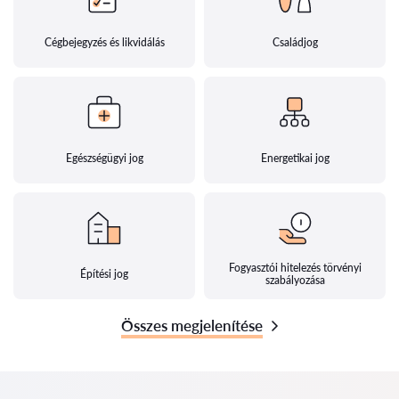
Cégbejegyzés és likvidálás
Családjog
Egészségügyi jog
Energetikai jog
Fogyasztói hitelezés törvényi
Építési jog
szabályozása
Összes megjelenítése