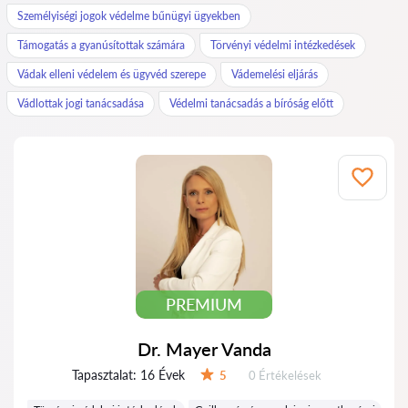
Személyiségi jogok védelme bűnügyi ügyekben
Támogatás a gyanúsítottak számára
Törvényi védelmi intézkedések
Vádak elleni védelem és ügyvéd szerepe
Vádemelési eljárás
Vádlottak jogi tanácsadása
Védelmi tanácsadás a bíróság előtt
PREMIUM
Dr. Mayer Vanda
Tapasztalat:
16 Évek
Értékelések:
5
0 Értékelések
Értékelés: