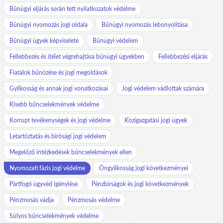
Bűnügyi eljárás során tett nyilatkozatok védelme
Bűnügyi nyomozás jogi oldala
Bűnügyi nyomozás lebonyolítása
Bűnügyi ügyek képviselete
Bűnügyi védelem
Fellebbezés és ítélet végrehajtása bűnügyi ügyekben
Fellebbezési eljárás
Fiatalok bűnözése és jogi megoldások
Gyilkosság és annak jogi vonatkozásai
Jogi védelem vádlottak számára
Kisebb bűncselekmények védelme
Korrupt tevékenységek és jogi védelme
Közigazgatási jogi ügyek
Letartóztatás és bírósági jogi védelem
Megelőző intézkedések bűncselekmények ellen
Nyomozati fázis jogi védelme
Öngyilkosság jogi következményei
Pártfogó ügyvéd igénylése
Pénzbírságok és jogi következmények
Pénzmosás vádja
Pénzmosás védelme
Súlyos bűncselekmények védelme