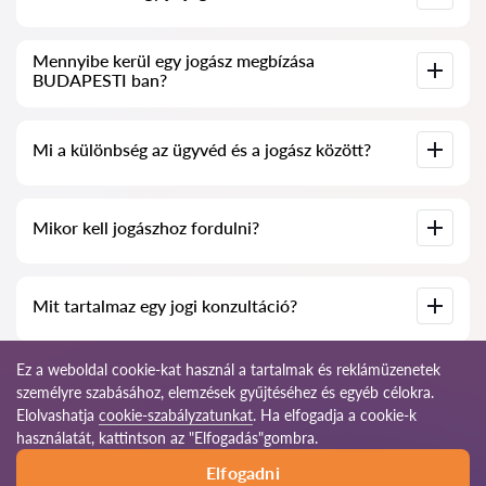
válaszolni, a jogászok gyakran ingyenesen válaszolnak.
Azonban a konzultáció költségének meghatározása a jogász
hatáskörében marad.
Ezt megteheti a Ugyvedek-hu.com magyar jogászkereső
Mennyibe kerül egy jogász megbízása
szolgáltatásán, teljesen ingyenesen. Fontos tudni, hogy a
BUDAPESTI ban?
kényelmes keresés és a szakemberekkel való
kapcsolatfelvétel ingyenes, míg a konzultáció és a
szakemberek szolgáltatásai esetleg költséggel járhatnak.
A jogászok szolgáltatásainak árai a munka mennyiségétől és
Mi a különbség az ügyvéd és a jogász között?
az ügy bonyolultságától függnek. Átlagosan a jogász
szolgáltatásai 20 000 HUF-tól kezdődnek. Válassza ki a
jelölteket értékelések és visszajelzések alapján. Sokuknak
vannak példái a végzett munkára!
Az ügyvéd büntetőeljárásokban eljárhat. A jogász
Mikor kell jogászhoz fordulni?
tevékenységi köre, ellentétben az ügyvédével, korlátozott. A
jogászok elsősorban polgári ügyekre specializálódtak; ezek
közé tartoznak a munkajogi viták, a követelésbehajtás, a
szerződések előkészítése, valamint a lakás- és földviták stb.
Mikor szükséges jogászhoz fordulni? Az emberek általában
Mit tartalmaz egy jogi konzultáció?
akkor döntenek a jogász felkeresése mellett, amikor
összetett problémáik vannak. A BUDAPESTI-ban a jogászok
szakmai segítségét gyakran kérik, amikor az ügy már bíróság
előtt vagy egy hatóságnál van, és nem úgy alakul, ahogy
A jogi magatartásra vonatkozó konzultáció magában foglalja a
Ez a weboldal cookie-kat használ a tartalmak és reklámüzenetek
szeretnék. Vagy még rosszabb – az ügy már el van veszítve.
helyzetek elemzését és a jogász ajánlásait a lehetséges
Ezért javasoljuk, hogy ne késlekedjen a felkereséssel, és
személyre szabásához, elemzések gyűjtéséhez és egyéb célokra.
lépésekről. Kétféle tárgyalást különböztetnek meg: a bírósági
próbálja meg korábban megoldani a problémát.
Elolvashatja
cookie-szabályzatunkat
. Ha elfogadja a cookie-k
konzultációt és az írásbeli konzultációt (jogi véleményt). A
konkrét segítség attól függ, hogy mi a helyzet és mi az ügyfél
© 2026 Ugyvedek-hu.com
használatát, kattintson az "Elfogadás"gombra.
kívánsága.
Elfogadni
Használati feltételek
Oldaltérkép
Világméretű hálózatunk