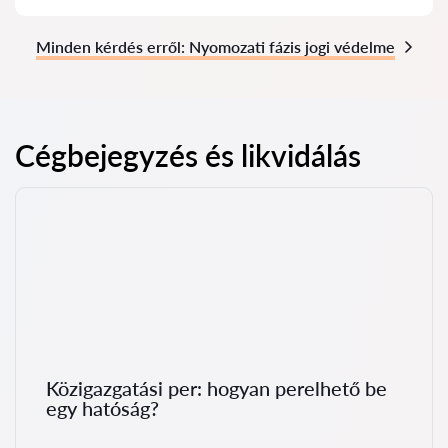
Minden kérdés erről: Nyomozati fázis jogi védelme
Cégbejegyzés és likvidálás
Közigazgatási per: hogyan perelhető be
egy hatóság?