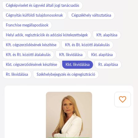
Cégképviselet és ügyvéd általi jogi tanácsadás
Cégnyitás külföldi tulajdonosoknak
Cégszékhely változtatása
Franchise megállapodások
Helyi adók, regisztrációk és adózási kötelezettségek
Kft. alapítása
Kft. cégszerződésének készítése
Kft. és Bt. közötti átalakulás
Kft. és Rt. közötti átalakulás
Kft. likvidálása
Kkt. alapítása
Kkt. cégszerződésének készítése
Kkt. likvidálása
Rt. alapítása
Rt. likvidálása
Székhelybejegyzés és cégregisztráció