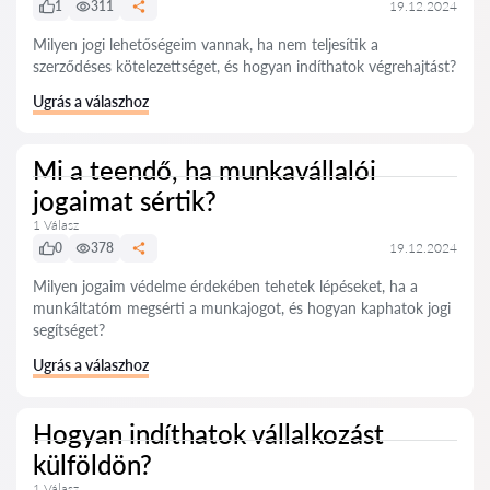
1
311
19.12.2024
Milyen jogi lehetőségeim vannak, ha nem teljesítik a
szerződéses kötelezettséget, és hogyan indíthatok végrehajtást?
Ugrás a válaszhoz
Mi a teendő, ha munkavállalói
jogaimat sértik?
1 Válasz
0
378
19.12.2024
Milyen jogaim védelme érdekében tehetek lépéseket, ha a
munkáltatóm megsérti a munkajogot, és hogyan kaphatok jogi
segítséget?
Ugrás a válaszhoz
Hogyan indíthatok vállalkozást
külföldön?
1 Válasz