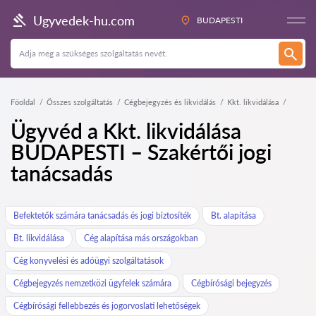
Ugyvedek-hu.com
BUDAPESTI
Főoldal
Összes szolgáltatás
Cégbejegyzés és likvidálás
Kkt. likvidálása
Ügyvéd a Kkt. likvidálása
BUDAPESTI – Szakértői jogi
tanácsadás
Befektetők számára tanácsadás és jogi biztosíték
Bt. alapítása
Bt. likvidálása
Cég alapítása más országokban
Cég konyvelési és adóügyi szolgáltatások
Cégbejegyzés nemzetközi ügyfelek számára
Cégbírósági bejegyzés
Cégbírósági fellebbezés és jogorvoslati lehetőségek