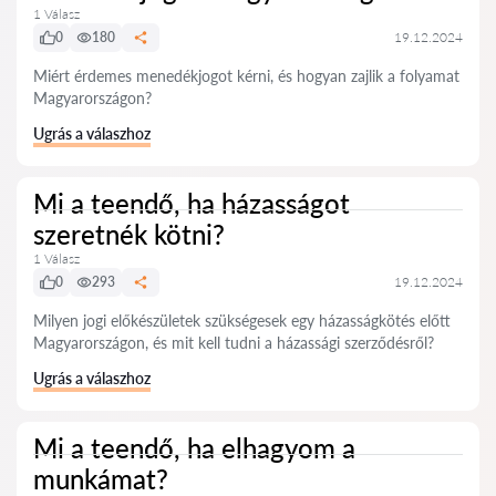
1 Válasz
0
180
19.12.2024
Miért érdemes menedékjogot kérni, és hogyan zajlik a folyamat
Magyarországon?
Ugrás a válaszhoz
Mi a teendő, ha házasságot
szeretnék kötni?
1 Válasz
0
293
19.12.2024
Milyen jogi előkészületek szükségesek egy házasságkötés előtt
Magyarországon, és mit kell tudni a házassági szerződésről?
Ugrás a válaszhoz
Mi a teendő, ha elhagyom a
munkámat?