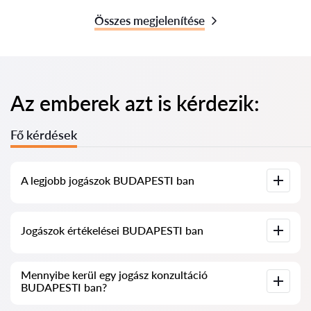
Összes megjelenítése
Az emberek azt is kérdezik:
Fő kérdések
A legjobb jogászok BUDAPESTI ban
Összegyűjtöttük a legjobb jogászok listáját BUDAPESTI ben,
Jogászok értékelései BUDAPESTI ban
teljes információval. Árak, értékelések, telefonszám és cím.
Szolgáltatásunkban valós értékeléseket gyűjtöttünk össze a
Mennyibe kerül egy jogász konzultáció
jogászokról, nem töröljük a negatív véleményeket, és nincs
BUDAPESTI ban?
lehetőség manipulálni azokat.