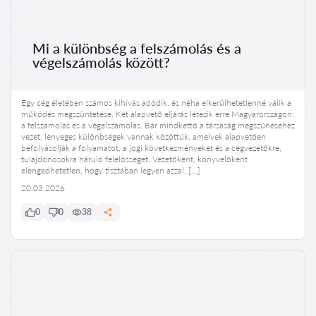
Mi a különbség a felszámolás és a
végelszámolás között?
Egy cég életében számos kihívás adódik, és néha elkerülhetetlenné válik a
működés megszüntetése. Két alapvető eljárás létezik erre Magyarországon:
a felszámolás és a végelszámolás. Bár mindkettő a társaság megszűnéséhez
vezet, lényeges különbségek vannak közöttük, amelyek alapvetően
befolyásolják a folyamatot, a jogi következményeket és a cégvezetőkre,
tulajdonosokra háruló felelősséget. Vezetőként, könyvelőként
elengedhetetlen, hogy tisztában legyen azzal, […]
20.03.2026
0
0
38