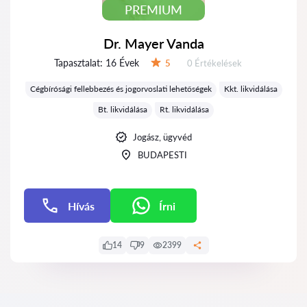
PREMIUM
Dr. Mayer Vanda
Tapasztalat:
16 Évek
Értékelések:
5
0 Értékelések
Értékelés:
Cégbírósági fellebbezés és jogorvoslati lehetőségek
Kkt. likvidálása
Bt. likvidálása
Rt. likvidálása
Jogász, ügyvéd
BUDAPESTI
Hívás
Írni
Írni
14
9
2399