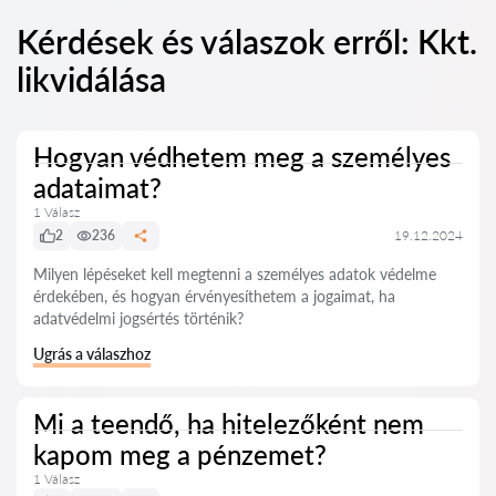
Kérdések és válaszok erről: Kkt.
likvidálása
Hogyan védhetem meg a személyes
adataimat?
1 Válasz
2
236
19.12.2024
Milyen lépéseket kell megtenni a személyes adatok védelme
érdekében, és hogyan érvényesíthetem a jogaimat, ha
adatvédelmi jogsértés történik?
Ugrás a válaszhoz
Mi a teendő, ha hitelezőként nem
kapom meg a pénzemet?
1 Válasz