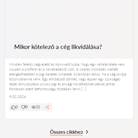
Mikor kötelező a cég likvidálása?
Minden felelős cégvezető és könyvelő tudja, hogy egy vállalat élete nem
csupán a profitról és a növekedésről szól. A sikeres működés mellett
elengedhetetlen a jogi keretek ismerete, különösen akkor, ha a cég jövője
bizonytalanná válik. Egy elhibázott döntés, vagy éppen egy szükséges
lépés elmulasztása súlyos jogi és anyagi következményekkel járhat.
Pontosan ezért létfontosságú tisztában lenni […]
9.02.2026
0
0
31
Összes cikkhez