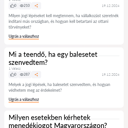
0
210
19.12.2024
Milyen jogi lépéseket kell megtennem, ha vállalkozást szeretnék
indítani más országban, és hogyan kell betartani az ottani
törvényeket?
Ugrás a válaszhoz
Mi a teendő, ha egy balesetet
szenvedtem?
1 Válasz
0
287
19.12.2024
Melyek a jogi lépések, ha balesetet szenvedtem, és hogyan
védhetem meg az érdekeimet?
Ugrás a válaszhoz
Milyen esetekben kérhetek
menedékjogot Magyarországon?