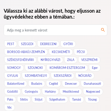
Válassza ki az alábbi várost, hogy eljusson az
ügyvédekhez ebben a témában.:
PEST
SZEGEDI
DEBRECENI
GYŐRI
BORSOD-ABAÚJ-ZEMPLÉN
KECSKEMÉTI
PÉCSI
SZÉKESFEHÉRVÁRI
NYÍREGYHÁZI
ZALA
VESZPRÉMI
SOMOGY
SZOLNOKI
KOMÁROM-ESZTERGOM
Eger
GYULAI
SZOMBATHELYI
SZEKSZÁRDI
NÓGRÁD
Balatonfüred
Budaörs
Cegléd
Devecser
Dunaharaszti
Gödöllő
Gyöngyös
Harkány
Mezőkövesd
Nagyecsed
Paks
Siklós
Siójut
Szigethalom
Tamási
Tószeg
Vác