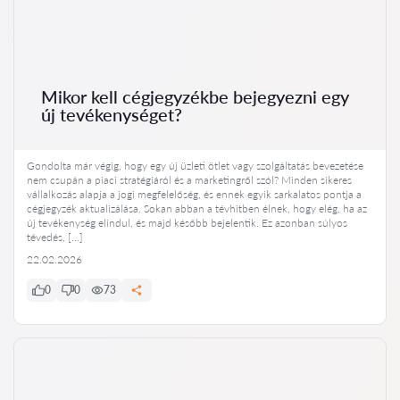
Mikor kell cégjegyzékbe bejegyezni egy
új tevékenységet?
Gondolta már végig, hogy egy új üzleti ötlet vagy szolgáltatás bevezetése
nem csupán a piaci stratégiáról és a marketingről szól? Minden sikeres
vállalkozás alapja a jogi megfelelőség, és ennek egyik sarkalatos pontja a
cégjegyzék aktualizálása. Sokan abban a tévhitben élnek, hogy elég, ha az
új tevékenység elindul, és majd később bejelentik. Ez azonban súlyos
tévedés, […]
22.02.2026
0
0
73