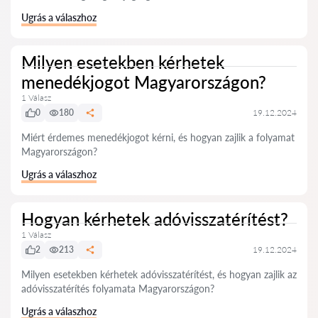
Ugrás a válaszhoz
Milyen esetekben kérhetek
menedékjogot Magyarországon?
1 Válasz
0
180
19.12.2024
Miért érdemes menedékjogot kérni, és hogyan zajlik a folyamat
Magyarországon?
Ugrás a válaszhoz
Hogyan kérhetek adóvisszatérítést?
1 Válasz
2
213
19.12.2024
Milyen esetekben kérhetek adóvisszatérítést, és hogyan zajlik az
adóvisszatérítés folyamata Magyarországon?
Ugrás a válaszhoz