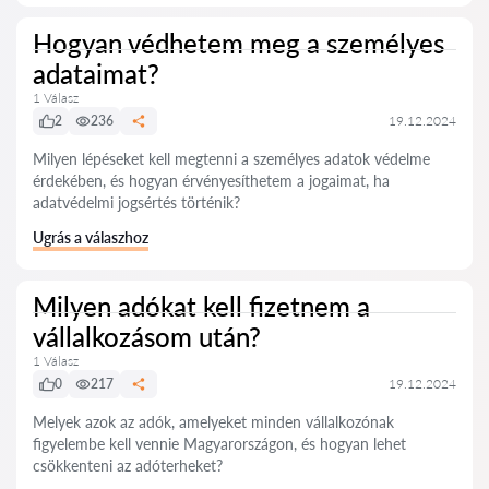
Hogyan védhetem meg a személyes
adataimat?
1 Válasz
2
236
19.12.2024
Milyen lépéseket kell megtenni a személyes adatok védelme
érdekében, és hogyan érvényesíthetem a jogaimat, ha
adatvédelmi jogsértés történik?
Ugrás a válaszhoz
Milyen adókat kell fizetnem a
vállalkozásom után?
1 Válasz
0
217
19.12.2024
Melyek azok az adók, amelyeket minden vállalkozónak
figyelembe kell vennie Magyarországon, és hogyan lehet
csökkenteni az adóterheket?