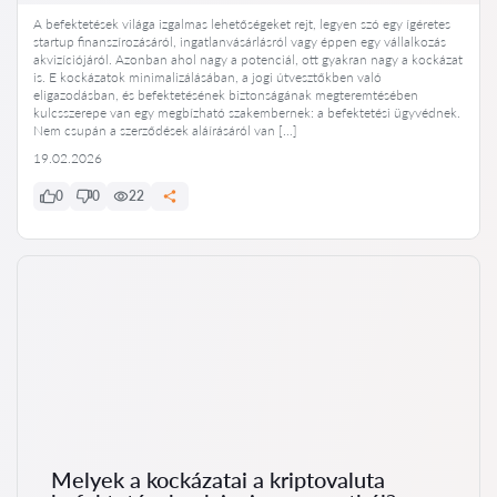
A befektetések világa izgalmas lehetőségeket rejt, legyen szó egy ígéretes
startup finanszírozásáról, ingatlanvásárlásról vagy éppen egy vállalkozás
akvizíciójáról. Azonban ahol nagy a potenciál, ott gyakran nagy a kockázat
is. E kockázatok minimalizálásában, a jogi útvesztőkben való
eligazodásban, és befektetésének biztonságának megteremtésében
kulcsszerepe van egy megbízható szakembernek: a befektetési ügyvédnek.
Nem csupán a szerződések aláírásáról van […]
19.02.2026
0
0
22
Melyek a kockázatai a kriptovaluta