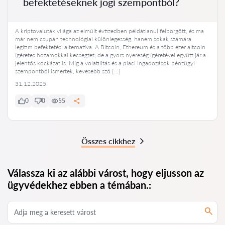
befektetéseknek jogi szempontból?
A kriptovaluták világa az elmúlt évtizedben példátlanul felpörgött, és ma
már nem csupán technológiai különlegesség, hanem sokak számára
legitim befektetési alternatíva. A Bitcoin, Ethereum és a több ezer altcoin
ígéretes hozamokkal kecsegtet, de a gyors nyereség ígéretével együtt jár a
jelentős kockázat is. Míg a volatilitás és a piaci ingadozások pénzügyi
szempontból ismertek, kevesebb szó […]
31.12.2025
0
0
55
Összes cikkhez
Válassza ki az alábbi várost, hogy eljusson az
ügyvédekhez ebben a témában.: