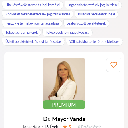
Hitel és tőkeösszevonás jogi kérdései
Ingatlanbefektetések jogi kérdései
Kockázati tőkebefektetések jogi tanácsadás
Külföldi befektetők jogai
Pénzügyi termékek jogi tanácsadása
Szabályozott befektetések
Tőkepiaci tranzakciók
Tőkepiacok jogi szabályozása
Üzleti befektetések és jogi tanácsadás
Vállalatokba történő befektetések
PREMIUM
Dr. Mayer Vanda
Tapasztalat:
16 Évek
Értékelések:
5
0 Értékelések