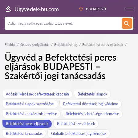
Ugyvedek-hu.com
BUDAPESTI
Főoldal
Összes szolgáltatás
Befektetési jog
Befektetési peres eljárások
Ügyvéd a Befektetési peres
eljárások BUDAPESTI –
Szakértői jogi tanácsadás
Adózási kérdések befektetések kapcsán
Befektetési alapok
Befektetési alapok szerződései
Befektetési döntések jogi védelme
Befektetési kockázatok kezelése
Befektetési lehetőségek elemzése
Befektetési peres eljárások
Befektetési szerződések
Befektetési tanácsadás
Globális befektetések jogi kérdései