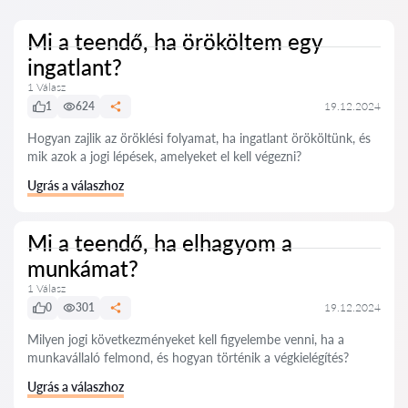
Mi a teendő, ha örököltem egy
ingatlant?
1 Válasz
1
624
19.12.2024
Hogyan zajlik az öröklési folyamat, ha ingatlant örököltünk, és
mik azok a jogi lépések, amelyeket el kell végezni?
Ugrás a válaszhoz
Mi a teendő, ha elhagyom a
munkámat?
1 Válasz
0
301
19.12.2024
Milyen jogi következményeket kell figyelembe venni, ha a
munkavállaló felmond, és hogyan történik a végkielégítés?
Ugrás a válaszhoz