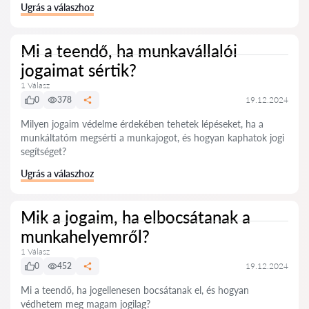
Ugrás a válaszhoz
Mi a teendő, ha munkavállalói
jogaimat sértik?
1 Válasz
0
378
19.12.2024
Milyen jogaim védelme érdekében tehetek lépéseket, ha a
munkáltatóm megsérti a munkajogot, és hogyan kaphatok jogi
segítséget?
Ugrás a válaszhoz
Mik a jogaim, ha elbocsátanak a
munkahelyemről?
1 Válasz
0
452
19.12.2024
Mi a teendő, ha jogellenesen bocsátanak el, és hogyan
védhetem meg magam jogilag?