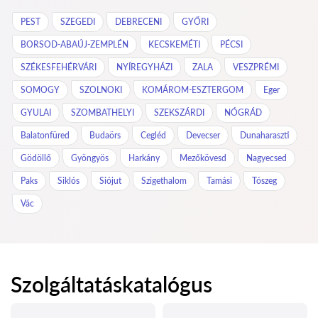
PEST
SZEGEDI
DEBRECENI
GYŐRI
BORSOD-ABAÚJ-ZEMPLÉN
KECSKEMÉTI
PÉCSI
SZÉKESFEHÉRVÁRI
NYÍREGYHÁZI
ZALA
VESZPRÉMI
SOMOGY
SZOLNOKI
KOMÁROM-ESZTERGOM
Eger
GYULAI
SZOMBATHELYI
SZEKSZÁRDI
NÓGRÁD
Balatonfüred
Budaörs
Cegléd
Devecser
Dunaharaszti
Gödöllő
Gyöngyös
Harkány
Mezőkövesd
Nagyecsed
Paks
Siklós
Siójut
Szigethalom
Tamási
Tószeg
Vác
Szolgáltatáskatalógus