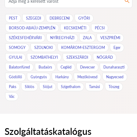
PEST
SZEGEDI
DEBRECENI
GYŐRI
BORSOD-ABAÚJ-ZEMPLÉN
KECSKEMÉTI
PÉCSI
SZÉKESFEHÉRVÁRI
NYÍREGYHÁZI
ZALA
VESZPRÉMI
SOMOGY
SZOLNOKI
KOMÁROM-ESZTERGOM
Eger
GYULAI
SZOMBATHELYI
SZEKSZÁRDI
NÓGRÁD
Balatonfüred
Budaörs
Cegléd
Devecser
Dunaharaszti
Gödöllő
Gyöngyös
Harkány
Mezőkövesd
Nagyecsed
Paks
Siklós
Siójut
Szigethalom
Tamási
Tószeg
Vác
Szolgáltatáskatalógus