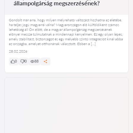
állampolgárság megszerzésének?
Gondolt már arra, hogy milyen mélyreható változást hozhatna az életébe,
ha teljes jogú magyarrá válna? Magyarországon élő külföldiként számos
lehetőség áll Ön előtt, de a magyar állampolgárság megszerzésének
előnyei messze túlmutatnak a mindennapi kényelmen. Ez egy olyan lépés,
amely stabilitást, biztonságot és egy mélyebb szintű integrációt kínál abba
az országba, amelyet otthonának választott. Ebben a […]
28.02.2026
0
0
88