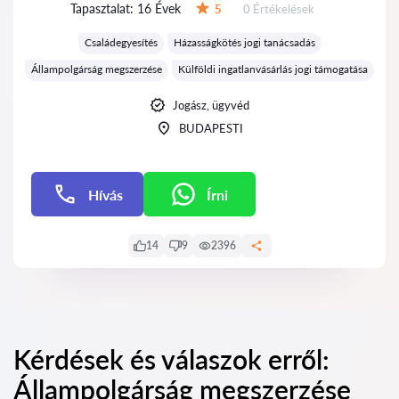
Tapasztalat:
16 Évek
Értékelések:
5
0 Értékelések
Értékelés:
Családegyesítés
Házasságkötés jogi tanácsadás
Állampolgárság megszerzése
Külföldi ingatlanvásárlás jogi támogatása
Jogász, ügyvéd
BUDAPESTI
Hívás
Írni
Írni
14
9
2396
Kérdések és válaszok erről:
Állampolgárság megszerzése