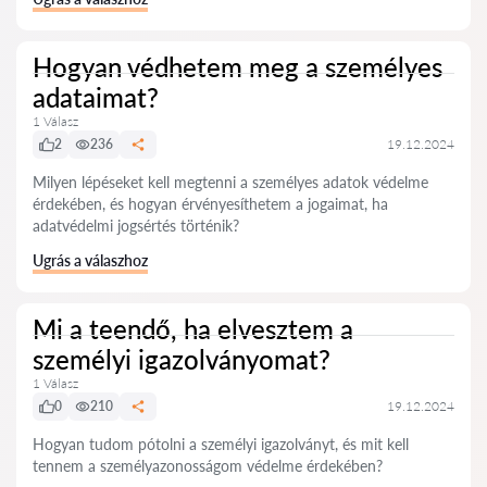
Hogyan védhetem meg a személyes
adataimat?
1 Válasz
2
236
19.12.2024
Milyen lépéseket kell megtenni a személyes adatok védelme
érdekében, és hogyan érvényesíthetem a jogaimat, ha
adatvédelmi jogsértés történik?
Ugrás a válaszhoz
Mi a teendő, ha elvesztem a
személyi igazolványomat?
1 Válasz
0
210
19.12.2024
Hogyan tudom pótolni a személyi igazolványt, és mit kell
tennem a személyazonosságom védelme érdekében?