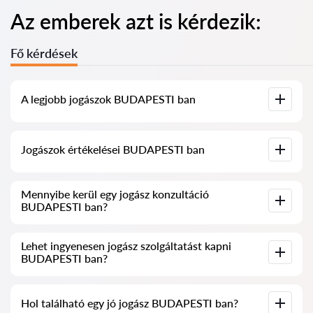
Az emberek azt is kérdezik:
Fő kérdések
A legjobb jogászok BUDAPESTI ban
Összegyűjtöttük a legjobb jogászok listáját BUDAPESTI ben,
Jogászok értékelései BUDAPESTI ban
teljes információval. Árak, értékelések, telefonszám és cím.
Szolgáltatásunkban valós értékeléseket gyűjtöttünk össze a
Mennyibe kerül egy jogász konzultáció
jogászokról, nem töröljük a negatív véleményeket, és nincs
BUDAPESTI ban?
lehetőség manipulálni azokat.
A jogászok konzultációja BUDAPESTI ban 20 000 HUF-tól
Lehet ingyenesen jogász szolgáltatást kapni
kezdődik és felfelé (az árak a kérdés bonyolultságától és a
BUDAPESTI ban?
válasz formájától függően változhatnak).
Először fogalmazza meg kérdését világosan és tömören, majd
Hol található egy jó jogász BUDAPESTI ban?
próbálja meg feltenni. Ha nem bonyolult, és gyorsan lehet rá