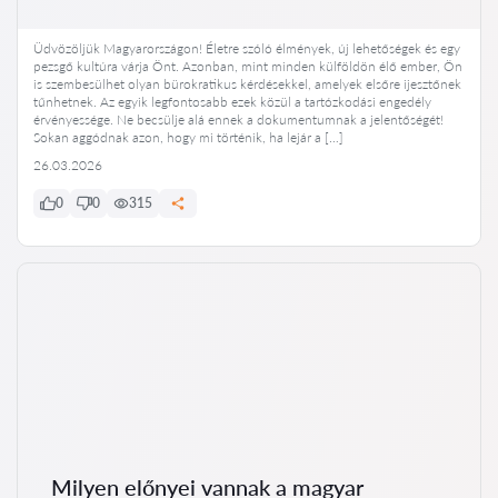
Üdvözöljük Magyarországon! Életre szóló élmények, új lehetőségek és egy
pezsgő kultúra várja Önt. Azonban, mint minden külföldön élő ember, Ön
is szembesülhet olyan bürokratikus kérdésekkel, amelyek elsőre ijesztőnek
tűnhetnek. Az egyik legfontosabb ezek közül a tartózkodási engedély
érvényessége. Ne becsülje alá ennek a dokumentumnak a jelentőségét!
Sokan aggódnak azon, hogy mi történik, ha lejár a […]
26.03.2026
0
0
315
Milyen előnyei vannak a magyar