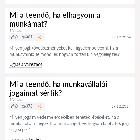
Mi a teendő, ha elhagyom a
munkámat?
1 Válasz
0
301
19.12.2024
Milyen jogi következményeket kell figyelembe venni, ha a
munkavállaló felmond, és hogyan történik a végkielégítés?
Ugrás a válaszhoz
Mi a teendő, ha munkavállalói
jogaimat sértik?
1 Válasz
0
378
19.12.2024
Milyen jogaim védelme érdekében tehetek lépéseket, ha a
munkáltatóm megsérti a munkajogot, és hogyan kaphatok jogi
segítséget?
Ugrás a válaszhoz