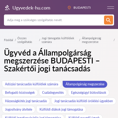
Ugyvedek-hu.com
BUDAPESTI
Összes
Jogi támogatás külföldiek
Állampolgárság
Főoldal
szolgáltatás
számára
megszerzése
Ügyvéd a Állampolgárság
megszerzése BUDAPESTI –
Szakértői jogi tanácsadás
Adózási tanácsadás külföldiek számára
Állampolgárság megszerzése
Befogadó közösségek
Családegyesítés
Egészségügyi biztosítások
Házasságkötés jogi tanácsadás
Jogi tanácsadás külföldi öröklési ügyekben
Jogosítvány átvitele
Külföldi diákok jogi támogatása
Külföldi ingatlanvásárlás jogi támogatása
Külföldi nyugdíj ügyek