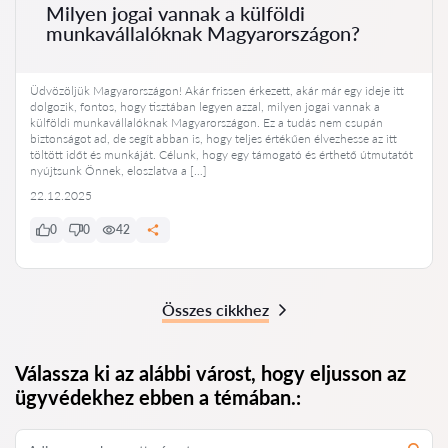
Milyen jogai vannak a külföldi
munkavállalóknak Magyarországon?
Üdvözöljük Magyarországon! Akár frissen érkezett, akár már egy ideje itt
dolgozik, fontos, hogy tisztában legyen azzal, milyen jogai vannak a
külföldi munkavállalóknak Magyarországon. Ez a tudás nem csupán
biztonságot ad, de segít abban is, hogy teljes értékűen élvezhesse az itt
töltött időt és munkáját. Célunk, hogy egy támogató és érthető útmutatót
nyújtsunk Önnek, eloszlatva a […]
22.12.2025
0
0
42
Összes cikkhez
Válassza ki az alábbi várost, hogy eljusson az
ügyvédekhez ebben a témában.: