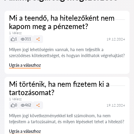
Mi a teendő, ha hitelezőként nem
kapom meg a pénzemet?
1 Válasz
1
311
19.12.2024
Milyen jogi lehetőségeim vannak, ha nem teljesítik a
szerződéses kötelezettséget, és hogyan indíthatok végrehajtást?
Ugrás a válaszhoz
Mi történik, ha nem fizetem ki a
tartozásomat?
1 Válasz
0
462
19.12.2024
Milyen jogi következményekkel kell számolnom, ha nem
teljesítem a tartozásaimat, és milyen lépéseket tehet a hitelező?
Ugrás a válaszhoz