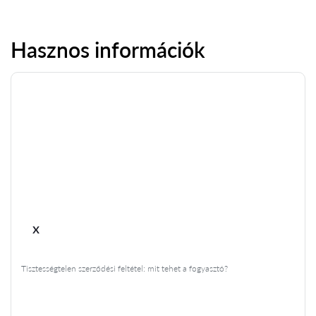
Hasznos információk
x
Tisztességtelen szerződési feltétel: mit tehet a fogyasztó?