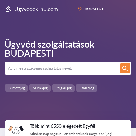
Ugyvedek-hu.com
BUDAPESTI
Ügyvéd szolgáltatások
BUDAPESTI
Büntetőjog
Munkajog
Polgári jog
Családjog
Több mint 6550 elégedett ügyfél
Minden nap segítünk az embereknek megoldani jogi