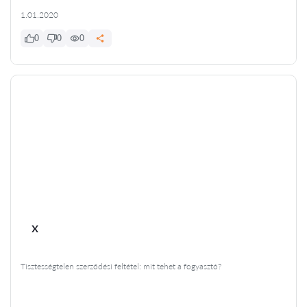
1.01.2020
0
0
0
x
Tisztességtelen szerződési feltétel: mit tehet a fogyasztó?