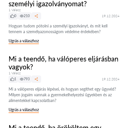
személyi igazolványomat?
1 Válasz
0
210
19.12.2024
Hogyan tudom pótolni a személyi igazolványt, és mit kell
tennem a személyazonosságom védelme érdekében?
Ugrás a válaszhoz
Mi a teendő, ha válóperes eljárásban
vagyok?
1 Válasz
1
793
19.12.2024
Mi a válóperes eljárás lépései, és hogyan segíthet egy ügyvéd?
Milyen jogaim vannak a gyermekelhelyezési ügyekben és az
alimentekkel kapcsolatban?
Ugrás a válaszhoz
Mi a teendő, ha örököltem egy