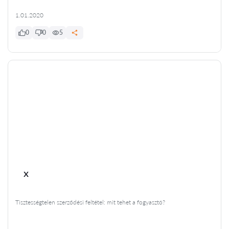
1.01.2020
0
0
5
x
Tisztességtelen szerződési feltétel: mit tehet a fogyasztó?