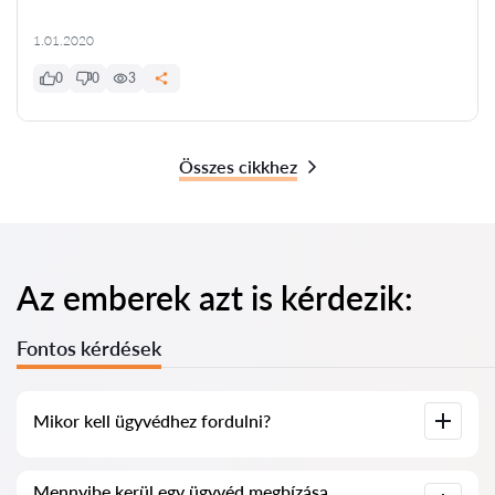
1.01.2020
0
0
3
Összes cikkhez
Az emberek azt is kérdezik:
Fontos kérdések
Mikor kell ügyvédhez fordulni?
Mikor szükséges ügyvédhez fordulni? Az emberek általában
Mennyibe kerül egy ügyvéd megbízása