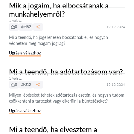
Mik a jogaim, ha elbocsátanak a
munkahelyemről?
1 Válasz
0
452
19.12.2024
Mi a teendő, ha jogellenesen bocsátanak el, és hogyan
védhetem meg magam jogilag?
Ugrás a válaszhoz
Mi a teendő, ha adótartozásom van?
1 Válasz
0
312
19.12.2024
Milyen lépéseket tehetek adótartozás esetén, és hogyan tudom
csökkenteni a tartozást vagy elkerülni a büntetéseket?
Ugrás a válaszhoz
Mi a teendő, ha elvesztem a