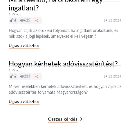
ingatlant?
1 Válasz
1
625
19.12.2024
Hogyan zajlik az öröklési folyamat, ha ingatlant örököltünk, és
mik azok a jogi lépések, amelyeket el kell végezni?
Ugrás a válaszhoz
Hogyan kérhetek adóvisszatérítést?
1 Válasz
2
213
19.12.2024
Milyen esetekben kérhetek adóvisszatérítést, és hogyan zajlik az
adóvisszatérítés folyamata Magyarországon?
Ugrás a válaszhoz
Összes kérdés