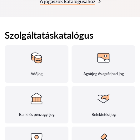
A jogászok katalógusához
Szolgáltatáskatalógus
Adójog
Agrárjog és agráripari jog
Banki és pénzügyi jog
Befektetési jog