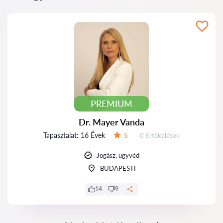
PREMIUM
Dr. Mayer Vanda
Tapasztalat:
16 Évek
Értékelések:
5
0 Értékelések
Értékelés:
Jogász, ügyvéd
BUDAPESTI
14
9