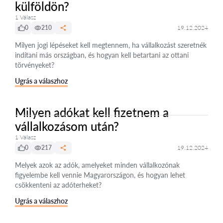
külföldön?
1 Válasz
0
210
19.12.2024
Milyen jogi lépéseket kell megtennem, ha vállalkozást szeretnék
indítani más országban, és hogyan kell betartani az ottani
törvényeket?
Ugrás a válaszhoz
Milyen adókat kell fizetnem a
vállalkozásom után?
1 Válasz
0
217
19.12.2024
Melyek azok az adók, amelyeket minden vállalkozónak
figyelembe kell vennie Magyarországon, és hogyan lehet
csökkenteni az adóterheket?
Ugrás a válaszhoz