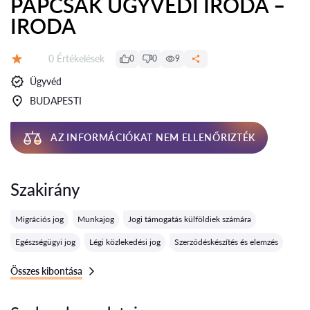
PAPCSÁK ÜGYVÉDI IRODA –
IRODA
Értékelések:
0 Értékelések
0
0
9
Értékelés:
Ügyvéd
BUDAPESTI
AZ INFORMÁCIÓKAT NEM ELLENŐRIZTÉK
Szakirány
Migrációs jog
Munkajog
Jogi támogatás külföldiek számára
Egészségügyi jog
Légi közlekedési jog
Szerződéskészítés és elemzés
Összes kibontása