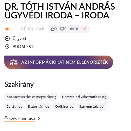
DR. TÓTH ISTVÁN ANDRÁS
ÜGYVÉDI IRODA – IRODA
Értékelések:
0 Értékelések
0
0
16
Értékelés:
Ügyvéd
BUDAPESTI
AZ INFORMÁCIÓKAT NEM ELLENŐRIZTÉK
Szakirány
Kockázatkezelés és megfelelőség
Nemzetközi választottbíróság
Építési jog
Biztosítási jog
Öröklési jog
Szellemi tulajdon
Összes kibontása