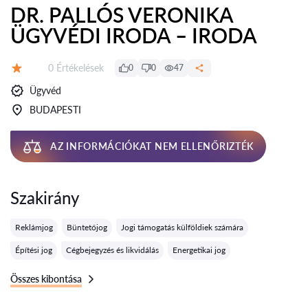
DR. PALLÓS VERONIKA
ÜGYVÉDI IRODA – IRODA
Értékelések:
0 Értékelések
0
0
47
Értékelés:
Ügyvéd
BUDAPESTI
AZ INFORMÁCIÓKAT NEM ELLENŐRIZTÉK
Szakirány
Reklámjog
Büntetőjog
Jogi támogatás külföldiek számára
Építési jog
Cégbejegyzés és likvidálás
Energetikai jog
Összes kibontása