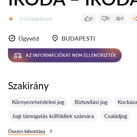
Értékelések:
0 Értékelések
0
0
9
Értékelés:
Ügyvéd
BUDAPESTI
AZ INFORMÁCIÓKAT NEM ELLENŐRIZTÉK
Szakirány
Környezetvédelmi jog
Biztosítási jog
Kockáza
Jogi támogatás külföldiek számára
Családjog
Összes kibontása