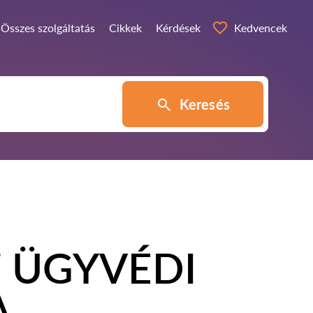
Összes szolgáltatás
Cikkek
Kérdések
Kedvencek
Keresés
 ÜGYVÉDI
A