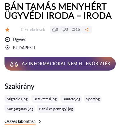
BÁN TAMÁS MENYHÉRT
ÜGYVÉDI IRODA – IRODA
Értékelések:
0 Értékelések
0
0
16
Értékelés:
Ügyvéd
BUDAPESTI
AZ INFORMÁCIÓKAT NEM ELLENŐRIZTÉK
Szakirány
Migrációs jog
Befektetési jog
Büntetőjog
Sportjog
Közigazgatási jog
Banki és pénzügyi jog
Összes kibontása