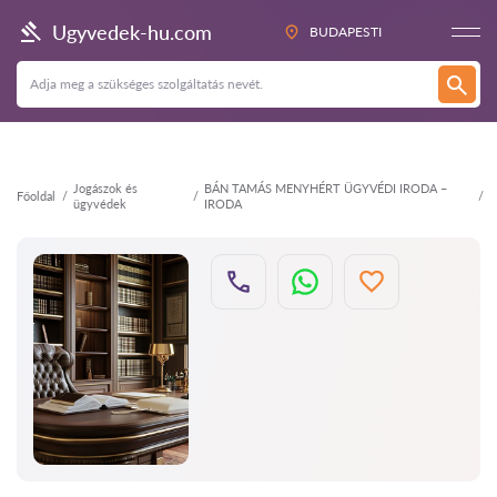
Vissza
Ugyvedek-hu.com
BUDAPESTI
Jogászok és
BÁN TAMÁS MENYHÉRT ÜGYVÉDI IRODA –
Főoldal
ügyvédek
IRODA