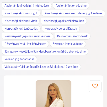
Akcionári jogi védelmi intézkedések
Akcionári jogok védelme
Kisebbségi akcionári jogok
Kisebbségi akcionári szerződéses jogi kérdések
Kisebbségi akcionári viták
Kisebbségi jogok a vállalatokban
Korporatív jogi tanácsadás
Korporatív peres eljárások
Részvényesek jogainak érvényesítése
Részvényesi szerződések
Részvényesi viták jogi képviselete
Szavazati jogok védelme
Társaságok közötti jogviták kisebbségi akcionári érdekek védelme
Vállalati jogi tanácsadás
Vállalatirányítási tanácsadás kisebbségi akcionári ügyekben