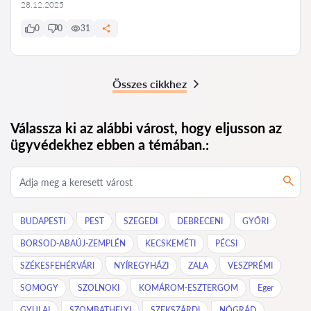
28.12.2025
0
0
31
Összes cikkhez
Válassza ki az alábbi várost, hogy eljusson az
ügyvédekhez ebben a témában.:
BUDAPESTI
PEST
SZEGEDI
DEBRECENI
GYŐRI
BORSOD-ABAÚJ-ZEMPLÉN
KECSKEMÉTI
PÉCSI
SZÉKESFEHÉRVÁRI
NYÍREGYHÁZI
ZALA
VESZPRÉMI
SOMOGY
SZOLNOKI
KOMÁROM-ESZTERGOM
Eger
GYULAI
SZOMBATHELYI
SZEKSZÁRDI
NÓGRÁD