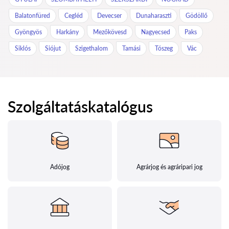
Balatonfüred
Cegléd
Devecser
Dunaharaszti
Gödöllő
Gyöngyös
Harkány
Mezőkövesd
Nagyecsed
Paks
Siklós
Siójut
Szigethalom
Tamási
Tószeg
Vác
Szolgáltatáskatalógus
Adójog
Agrárjog és agráripari jog