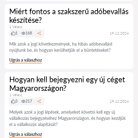
Miért fontos a szakszerű adóbevallás
készítése?
1 Válasz
1
168
19.12.2024
Mik azok a jogi következmények, ha hibás adóbevallást
nyújtunk be, és hogyan kerülhetjük el a büntetéseket?
Ugrás a válaszhoz
Hogyan kell bejegyezni egy új céget
Magyarországon?
1 Válasz
3
217
19.12.2024
Melyek azok a jogi lépések, amelyeket követni kell egy új
vállalkozás bejegyzéséhez Magyarországon, és hogyan kezdjük
el a vállalkozás alapítását?
Ugrás a válaszhoz