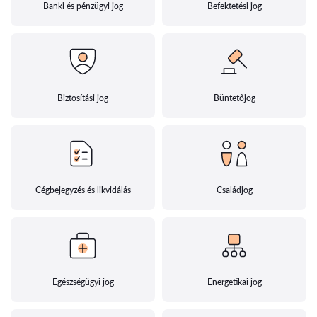
Banki és pénzügyi jog
Befektetési jog
Biztosítási jog
Büntetőjog
Cégbejegyzés és likvidálás
Családjog
Egészségügyi jog
Energetikai jog