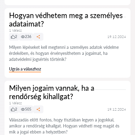
Hogyan védhetem meg a személyes
adataimat?
1 Válasz
2
236
19.12.2024
Milyen lépéseket kell megtenni a személyes adatok védelme
érdekében, és hogyan érvényesíthetem a jogaimat, ha
adatvédelmi jogsértés történik?
Ugrás a válaszhoz
Milyen jogaim vannak, ha a
rendőrség kihallgat?
1 Válasz
2
505
19.12.2024
Válaszadás előtt fontos, hogy tisztában legyen a jogokkal,
amikor a rendőrség kihallgat. Hogyan védheti meg magát és
mik a jogai ebben a helyzetben?