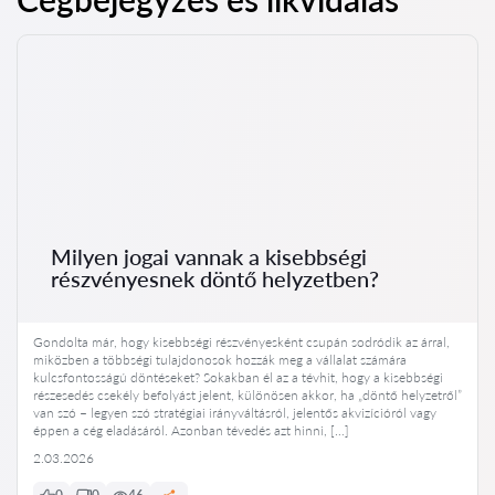
Milyen jogai vannak a kisebbségi
részvényesnek döntő helyzetben?
Gondolta már, hogy kisebbségi részvényesként csupán sodródik az árral,
miközben a többségi tulajdonosok hozzák meg a vállalat számára
kulcsfontosságú döntéseket? Sokakban él az a tévhit, hogy a kisebbségi
részesedés csekély befolyást jelent, különösen akkor, ha „döntő helyzetről”
van szó – legyen szó stratégiai irányváltásról, jelentős akvizícióról vagy
éppen a cég eladásáról. Azonban tévedés azt hinni, […]
2.03.2026