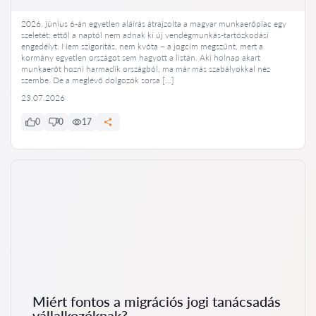
2026. június 6-án egyetlen aláírás átrajzolta a magyar munkaerőpiac egy
szeletét: ettől a naptól nem adnak ki új vendégmunkás-tartózkodási
engedélyt. Nem szigorítás, nem kvóta – a jogcím megszűnt, mert a
kormány egyetlen országot sem hagyott a listán. Aki holnap akart
munkaerőt hozni harmadik országból, ma már más szabályokkal néz
szembe. De a meglévő dolgozók sorsa […]
23.07.2026
0
0
17
Miért fontos a migrációs jogi tanácsadás
vállalkozóknak?