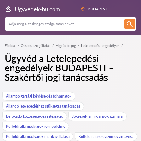
Ugyvedek-hu.com
BUDAPESTI
Főoldal
Összes szolgáltatás
Migrációs jog
Letelepedési engedélyek
Ügyvéd a Letelepedési
engedélyek BUDAPESTI –
Szakértői jogi tanácsadás
Állampolgársági kérdések és folyamatok
Állandó letelepedéshez szükséges tanácsadás
Befogadó közösségek és integráció
Jogsegély a migránsok számára
Külföldi állampolgárok jogi védelme
Külföldi állampolgárok munkavállalása
Külföldi diákok vízumügyintézése