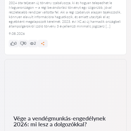
2024 óta teljesen új törvény szabályozza, ki és hogyan telepedhet le
Magyarországon — a régi bevándorlási törvényt egy szigorúbb, jóval
részletesebb rendszer váltotta fel. Aki a régi szabályok alapján tájékozódik,
könnyen elavult információra hagyatkozik, és emiatt utasítják el az
egyébként megalapozott kérelmét. 2023. évi XC.az új harmadik országbeli
állampolgárokról szóló törvény 3 évjellemző minimális jogszerű […]
9.08.2026
0
0
2
Vége a vendégmunkás-engedélynek
2026: mi lesz a dolgozókkal?