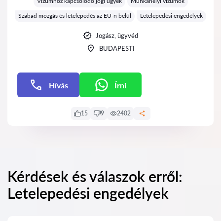
Vízumhoz kapcsolódó jogi ügyek
Munkahelyi vízumok
Szabad mozgás és letelepedés az EU-n belül
Letelepedési engedélyek
Jogász, ügyvéd
BUDAPESTI
Hívás
Írni
Írni
15
9
2402
Kérdések és válaszok erről:
Letelepedési engedélyek