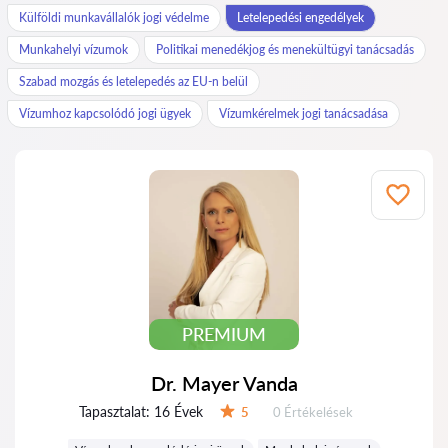
Külföldi munkavállalók jogi védelme
Letelepedési engedélyek
Munkahelyi vízumok
Politikai menedékjog és menekültügyi tanácsadás
Szabad mozgás és letelepedés az EU-n belül
Vízumhoz kapcsolódó jogi ügyek
Vízumkérelmek jogi tanácsadása
PREMIUM
Dr. Mayer Vanda
Tapasztalat:
16 Évek
Értékelések:
5
0 Értékelések
Értékelés: