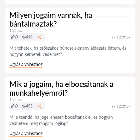
Milyen jogaim vannak, ha
bántalmaztak?
1 Válasz
0
416
19.12.2024
Mit tehetek, ha erőszakos bűncselekmény áldozata lettem, és
hogyan kérhetek védelmet?
Ugrás a válaszhoz
Mik a jogaim, ha elbocsátanak a
munkahelyemről?
1 Válasz
0
453
19.12.2024
Mi a teendő, ha jogellenesen bocsátanak el, és hogyan
védhetem meg magam jogilag?
Ugrás a válaszhoz