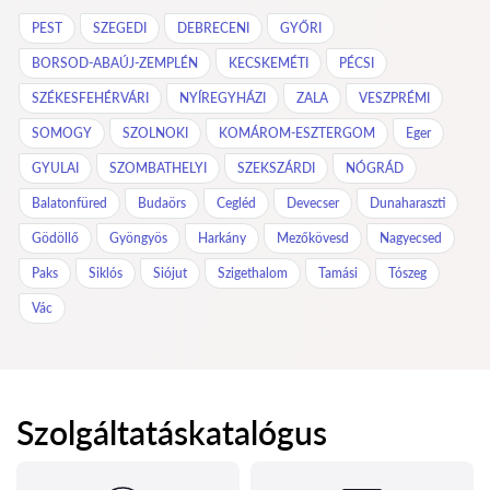
PEST
SZEGEDI
DEBRECENI
GYŐRI
BORSOD-ABAÚJ-ZEMPLÉN
KECSKEMÉTI
PÉCSI
SZÉKESFEHÉRVÁRI
NYÍREGYHÁZI
ZALA
VESZPRÉMI
SOMOGY
SZOLNOKI
KOMÁROM-ESZTERGOM
Eger
GYULAI
SZOMBATHELYI
SZEKSZÁRDI
NÓGRÁD
Balatonfüred
Budaörs
Cegléd
Devecser
Dunaharaszti
Gödöllő
Gyöngyös
Harkány
Mezőkövesd
Nagyecsed
Paks
Siklós
Siójut
Szigethalom
Tamási
Tószeg
Vác
Szolgáltatáskatalógus