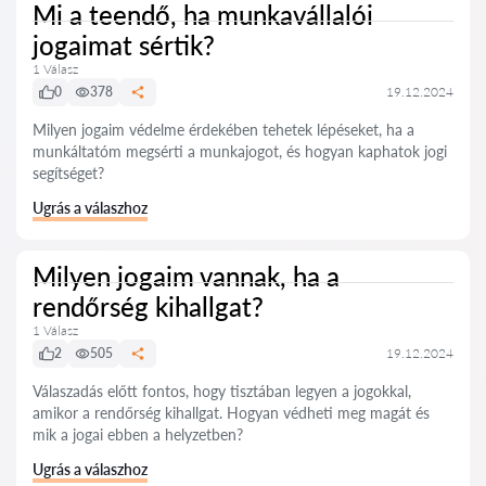
Mi a teendő, ha munkavállalói
jogaimat sértik?
1 Válasz
0
378
19.12.2024
Milyen jogaim védelme érdekében tehetek lépéseket, ha a
munkáltatóm megsérti a munkajogot, és hogyan kaphatok jogi
segítséget?
Ugrás a válaszhoz
Milyen jogaim vannak, ha a
rendőrség kihallgat?
1 Válasz
2
505
19.12.2024
Válaszadás előtt fontos, hogy tisztában legyen a jogokkal,
amikor a rendőrség kihallgat. Hogyan védheti meg magát és
mik a jogai ebben a helyzetben?
Ugrás a válaszhoz