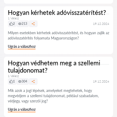
Hogyan kérhetek adóvisszatérítést?
1 Válasz
2
213
19.12.2024
Milyen esetekben kérhetek adóvisszatérítést, és hogyan zajlik az
adóvisszatérítés folyamata Magyarországon?
Ugrás a válaszhoz
Hogyan védhetem meg a szellemi
tulajdonomat?
1 Válasz
1
304
19.12.2024
Mik azok a jogi lépések, amelyeket megtehetek, hogy
megvédjem a szellemi tulajdonomat, például szabadalom,
védjegy, vagy szerzői jog?
Ugrás a válaszhoz