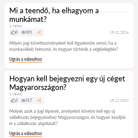
Mi a teendő, ha elhagyom a
munkámat?
1 Válasz
0
301
19.12.2024
Milyen jogi következményeket kell figyelembe venni, ha a
munkavállaló felmond, és hogyan történik a végkielégítés?
Ugrás a válaszhoz
Hogyan kell bejegyezni egy új céget
Magyarországon?
1 Válasz
3
217
19.12.2024
Melyek azok a jogi lépések, amelyeket követni kell egy új
vállalkozás bejegyzéséhez Magyarországon, és hogyan kezdjük
el a vállalkozás alapítását?
Ugrás a válaszhoz