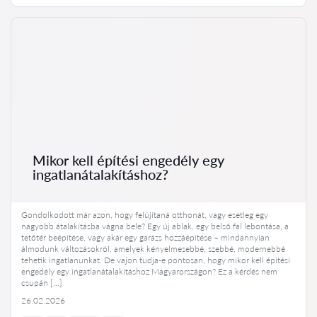
Mikor kell építési engedély egy
ingatlanátalakításhoz?
Gondolkodott már azon, hogy felújítaná otthonát, vagy esetleg egy
nagyobb átalakításba vágna bele? Egy új ablak, egy belső fal lebontása, a
tetőtér beépítése, vagy akár egy garázs hozzáépítése – mindannyian
álmodunk változásokról, amelyek kényelmesebbé, szebbé, modernebbé
tehetik ingatlanunkat. De vajon tudja-e pontosan, hogy mikor kell építési
engedély egy ingatlanátalakításhoz Magyarországon? Ez a kérdés nem
csupán […]
26.02.2026