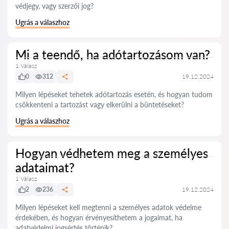
védjegy, vagy szerzői jog?
Ugrás a válaszhoz
Mi a teendő, ha adótartozásom van?
1 Válasz
0
312
19.12.2024
Milyen lépéseket tehetek adótartozás esetén, és hogyan tudom
csökkenteni a tartozást vagy elkerülni a büntetéseket?
Ugrás a válaszhoz
Hogyan védhetem meg a személyes
adataimat?
1 Válasz
2
236
19.12.2024
Milyen lépéseket kell megtenni a személyes adatok védelme
érdekében, és hogyan érvényesíthetem a jogaimat, ha
adatvédelmi jogsértés történik?