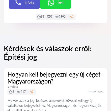
Hívás
Írni
Írni
14
9
2392
Kérdések és válaszok erről:
Építési jog
Hogyan kell bejegyezni egy új céget
Magyarországon?
1 Válasz
3
217
19.12.2024
Melyek azok a jogi lépések, amelyeket követni kell egy új
vállalkozás bejegyzéséhez Magyarországon, és hogyan kezdjük
el a vállalkozás alapítását?