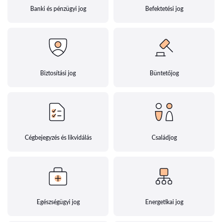
Banki és pénzügyi jog
Befektetési jog
Biztosítási jog
Büntetőjog
Cégbejegyzés és likvidálás
Családjog
Egészségügyi jog
Energetikai jog