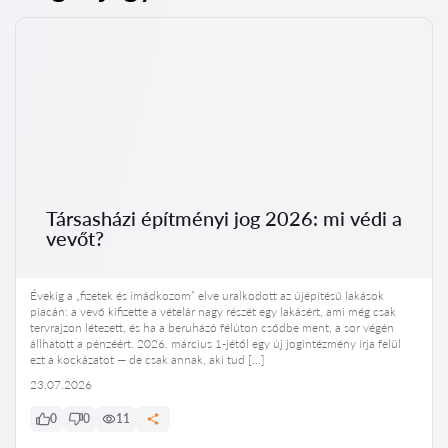
Társasházi építményi jog 2026: mi védi a
vevőt?
Évekig a „fizetek és imádkozom” elve uralkodott az újépítésű lakások
piacán: a vevő kifizette a vételár nagy részét egy lakásért, ami még csak
tervrajzon létezett, és ha a beruházó félúton csődbe ment, a sor végén
állhatott a pénzéért. 2026. március 1-jétől egy új jogintézmény írja felül
ezt a kockázatot — de csak annak, aki tud […]
23.07.2026
0
0
11