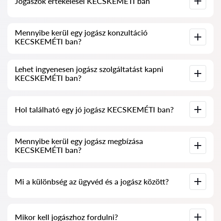
Jogászok értékelései KECSKEMÉTI ban
ben, teljes információval. Árak, értékelések, telefonszám és
cím.
Szolgáltatásunkban valós értékeléseket gyűjtöttünk össze a
Mennyibe kerül egy jogász konzultáció
jogászokról, nem töröljük a negatív véleményeket, és nincs
KECSKEMÉTI ban?
lehetőség manipulálni azokat.
A jogászok konzultációja KECSKEMÉTI ban 20 000 HUF-tól
Lehet ingyenesen jogász szolgáltatást kapni
kezdődik és felfelé (az árak a kérdés bonyolultságától és a
KECSKEMÉTI ban?
válasz formájától függően változhatnak).
Először fogalmazza meg kérdését világosan és tömören, majd
Hol található egy jó jogász KECSKEMÉTI ban?
próbálja meg feltenni. Ha nem bonyolult, és gyorsan lehet rá
válaszolni, a jogászok gyakran ingyenesen válaszolnak.
Azonban a konzultáció költségének meghatározása a jogász
hatáskörében marad.
Ezt megteheti a Ugyvedek-hu.com magyar jogászkereső
Mennyibe kerül egy jogász megbízása
szolgáltatásán, teljesen ingyenesen. Fontos tudni, hogy a
KECSKEMÉTI ban?
kényelmes keresés és a szakemberekkel való
kapcsolatfelvétel ingyenes, míg a konzultáció és a
szakemberek szolgáltatásai esetleg költséggel járhatnak.
A jogászok szolgáltatásainak árai a munka mennyiségétől és
Mi a különbség az ügyvéd és a jogász között?
az ügy bonyolultságától függnek. Átlagosan a jogász
szolgáltatásai 20 000 HUF-tól kezdődnek. Válassza ki a
jelölteket értékelések és visszajelzések alapján. Sokuknak
vannak példái a végzett munkára!
Az ügyvéd büntetőeljárásokban eljárhat. A jogász
Mikor kell jogászhoz fordulni?
tevékenységi köre, ellentétben az ügyvédével, korlátozott. A