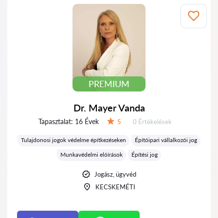
PREMIUM
Dr. Mayer Vanda
Tapasztalat:
16 Évek
Értékelések:
5
0 Értékelések
Értékelés:
Tulajdonosi jogok védelme építkezéseken
Építőipari vállalkozói jog
Munkavédelmi előírások
Építési jog
Jogász, ügyvéd
KECSKEMÉTI