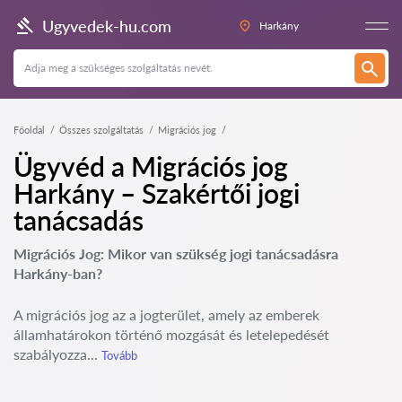
Ugyvedek-hu.com
Harkány
Főoldal
Összes szolgáltatás
Migrációs jog
Ügyvéd a Migrációs jog
Harkány – Szakértői jogi
tanácsadás
Migrációs Jog: Mikor van szükség jogi tanácsadásra
Harkány-ban?
A migrációs jog az a jogterület, amely az emberek
államhatárokon történő mozgását és letelepedését
szabályozza...
Tovább