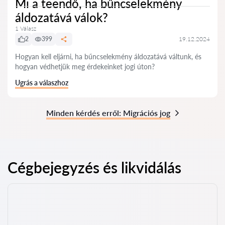
Mi a teendő, ha bűncselekmény
áldozatává válok?
1 Válasz
2
399
19.12.2024
Hogyan kell eljárni, ha bűncselekmény áldozatává váltunk, és
hogyan védhetjük meg érdekeinket jogi úton?
Ugrás a válaszhoz
Minden kérdés erről: Migrációs jog
Cégbejegyzés és likvidálás