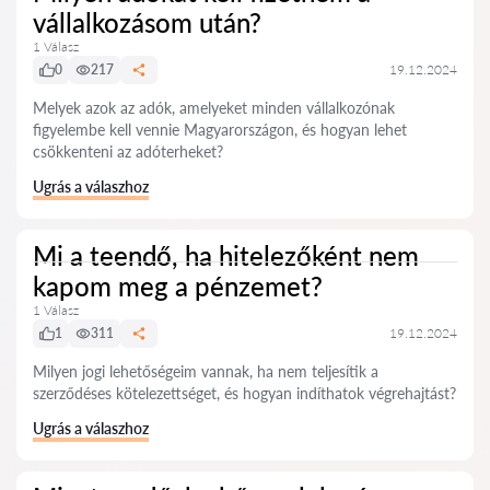
vállalkozásom után?
1 Válasz
0
217
19.12.2024
Melyek azok az adók, amelyeket minden vállalkozónak
figyelembe kell vennie Magyarországon, és hogyan lehet
csökkenteni az adóterheket?
Ugrás a válaszhoz
Mi a teendő, ha hitelezőként nem
kapom meg a pénzemet?
1 Válasz
1
311
19.12.2024
Milyen jogi lehetőségeim vannak, ha nem teljesítik a
szerződéses kötelezettséget, és hogyan indíthatok végrehajtást?
Ugrás a válaszhoz