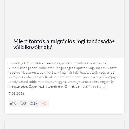
Miért fontos a migrációs jogi tanácsadás
vállalkozóknak?
Üdvözöljük Önt, kedves leendő vagy már működő vállalkozó! Ha
külföldiként gondolkodik azon, hogy céget alapítson vagy már működtet
is egyet Magyarországon, valószínűleg már találkozott azzal, hogy a jogi
környezet néha bonyolultnak tűnhet. Különösen igaz ez a migrációs jogra,
amely sokkal több, mint csupán egy vízum vagy tartózkodási engedély
megszerzése. Éppen ezért szeretnénk Önnek bemutatni, miért […]
7.03.2026
0
0
17