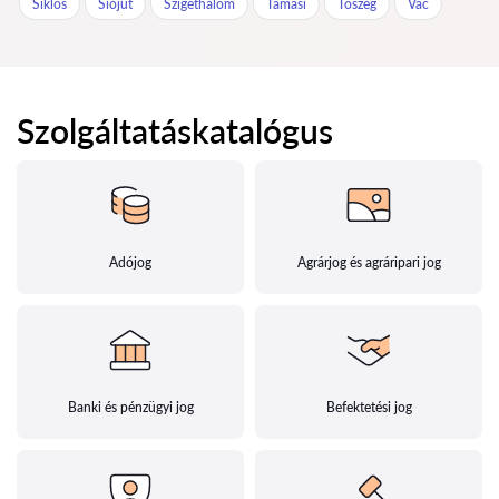
Siklós
Siójut
Szigethalom
Tamási
Tószeg
Vác
Szolgáltatáskatalógus
Adójog
Agrárjog és agráripari jog
Banki és pénzügyi jog
Befektetési jog