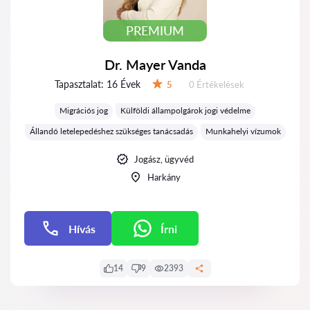
PREMIUM
Dr. Mayer Vanda
Tapasztalat:
16 Évek
Értékelések:
5
0 Értékelések
Értékelés:
Migrációs jog
Külföldi állampolgárok jogi védelme
Állandó letelepedéshez szükséges tanácsadás
Munkahelyi vízumok
Jogász, ügyvéd
Harkány
Hívás
Írni
Írni
14
9
2393