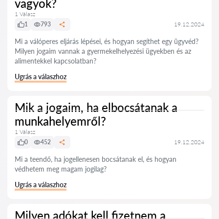
vagyok?
1 Válasz
1
793
19.12.2024
Mi a válóperes eljárás lépései, és hogyan segíthet egy ügyvéd?
Milyen jogaim vannak a gyermekelhelyezési ügyekben és az
alimentekkel kapcsolatban?
Ugrás a válaszhoz
Mik a jogaim, ha elbocsátanak a
munkahelyemről?
1 Válasz
0
452
19.12.2024
Mi a teendő, ha jogellenesen bocsátanak el, és hogyan
védhetem meg magam jogilag?
Ugrás a válaszhoz
Milyen adókat kell fizetnem a