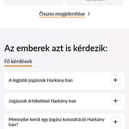
Összes megjelenítése
Az emberek azt is kérdezik:
Fő kérdések
A legjobb jogászok Harkány ban
Összegyűjtöttük a legjobb jogászok listáját Harkány ben,
Jogászok értékelései Harkány ban
teljes információval. Árak, értékelések, telefonszám és cím.
Szolgáltatásunkban valós értékeléseket gyűjtöttünk össze a
Mennyibe kerül egy jogász konzultáció Harkány
jogászokról, nem töröljük a negatív véleményeket, és nincs
ban?
lehetőség manipulálni azokat.