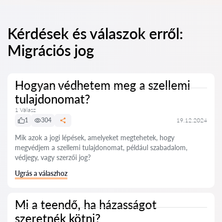
Kérdések és válaszok erről:
Migrációs jog
Hogyan védhetem meg a szellemi
tulajdonomat?
1 Válasz
1
304
19.12.2024
Mik azok a jogi lépések, amelyeket megtehetek, hogy
megvédjem a szellemi tulajdonomat, például szabadalom,
védjegy, vagy szerzői jog?
Ugrás a válaszhoz
Mi a teendő, ha házasságot
szeretnék kötni?