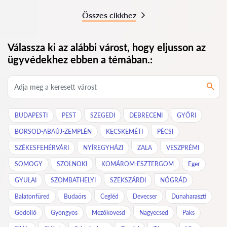
Összes cikkhez
Válassza ki az alábbi várost, hogy eljusson az
ügyvédekhez ebben a témában.:
BUDAPESTI
PEST
SZEGEDI
DEBRECENI
GYŐRI
BORSOD-ABAÚJ-ZEMPLÉN
KECSKEMÉTI
PÉCSI
SZÉKESFEHÉRVÁRI
NYÍREGYHÁZI
ZALA
VESZPRÉMI
SOMOGY
SZOLNOKI
KOMÁROM-ESZTERGOM
Eger
GYULAI
SZOMBATHELYI
SZEKSZÁRDI
NÓGRÁD
Balatonfüred
Budaörs
Cegléd
Devecser
Dunaharaszti
Gödöllő
Gyöngyös
Mezőkövesd
Nagyecsed
Paks