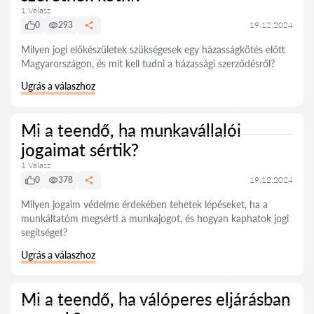
1 Válasz
0
293
19.12.2024
Milyen jogi előkészületek szükségesek egy házasságkötés előtt
Magyarországon, és mit kell tudni a házassági szerződésről?
Ugrás a válaszhoz
Mi a teendő, ha munkavállalói
jogaimat sértik?
1 Válasz
0
378
19.12.2024
Milyen jogaim védelme érdekében tehetek lépéseket, ha a
munkáltatóm megsérti a munkajogot, és hogyan kaphatok jogi
segítséget?
Ugrás a válaszhoz
Mi a teendő, ha válóperes eljárásban