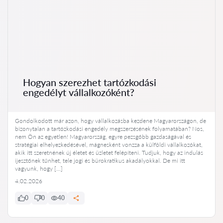
Hogyan szerezhet tartózkodási
engedélyt vállalkozóként?
Gondolkodott már azon, hogy vállalkozásba kezdene Magyarországon, de
bizonytalan a tartózkodási engedély megszerzésének folyamatában? Nos,
nem Ön az egyetlen! Magyarország, egyre pezsgőbb gazdaságával és
stratégiai elhelyezkedésével, mágnesként vonzza a külföldi vállalkozókat,
akik itt szeretnének új életet és üzletet felépíteni. Tudjuk, hogy az indulás
ijesztőnek tűnhet, tele jogi és bürokratikus akadályokkal. De mi itt
vagyunk, hogy […]
4.02.2026
0
0
40