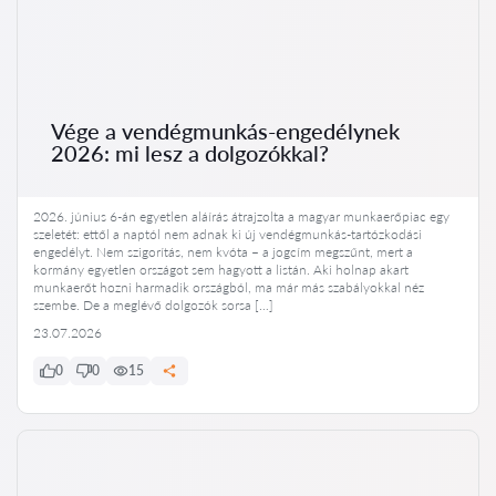
Vége a vendégmunkás-engedélynek
2026: mi lesz a dolgozókkal?
2026. június 6-án egyetlen aláírás átrajzolta a magyar munkaerőpiac egy
szeletét: ettől a naptól nem adnak ki új vendégmunkás-tartózkodási
engedélyt. Nem szigorítás, nem kvóta – a jogcím megszűnt, mert a
kormány egyetlen országot sem hagyott a listán. Aki holnap akart
munkaerőt hozni harmadik országból, ma már más szabályokkal néz
szembe. De a meglévő dolgozók sorsa […]
23.07.2026
0
0
15