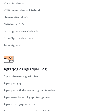
Kivonás adózás
Különleges adózási kérdések
Nemzetközi adózás
Öröklési adózás
Pénzügyi adózási kérdések
Személyi jövedelemadó
Társasági adó
Agrárjog és agráripari jog
Agrárhitelezés jogi kérdései
Agráripari jog
Agráripari vállalkozások jogi tanácsadás
Agrárszövetkezetek jogi támogatása
Agrobiznisz jogi védelme
Agroexport és agroimport jogi kérdései