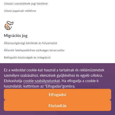
Utazási szerződések jogi kérdései
Utazó jogainak védelme
Migrációs jog
Állampolgársági kérdések és folyamatok
Állandó letelepedéshez szükséges tanácsadás
Befogadó közösségek és integráció
Jogsegély a migránsok számára
Ez a weboldal cookie-kat használ a tartalmak és reklámüzenetek
Külföldi állampolgárok jogi védelme
személyre szabásához, elemzések gyűjtéséhez és egyéb célokra.
Külföldi állampolgárok munkavállalása
Elolvashatja
cookie-szabályzatunkat
. Ha elfogadja a cookie-k
használatát, kattintson az "Elfogadás"gombra.
Külföldi diákok vízumügyintézése
Külföldi munkavállalók jogi védelme
Elfogadni
Letelepedési engedélyek
Elutasítás
Munkahelyi vízumok
Politikai menedékjog és menekültügyi tanácsadás