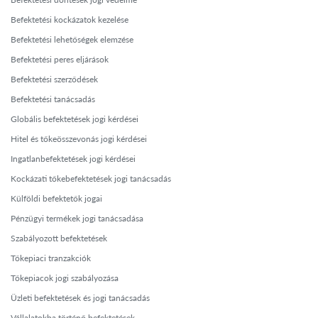
Befektetési kockázatok kezelése
Befektetési lehetőségek elemzése
Befektetési peres eljárások
Befektetési szerződések
Befektetési tanácsadás
Globális befektetések jogi kérdései
Hitel és tőkeösszevonás jogi kérdései
Ingatlanbefektetések jogi kérdései
Kockázati tőkebefektetések jogi tanácsadás
Külföldi befektetők jogai
Pénzügyi termékek jogi tanácsadása
Szabályozott befektetések
Tőkepiaci tranzakciók
Tőkepiacok jogi szabályozása
Üzleti befektetések és jogi tanácsadás
Vállalatokba történő befektetések