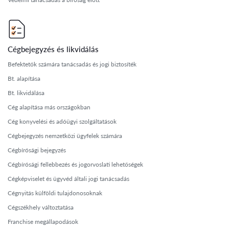
Cégbejegyzés és likvidálás
Befektetők számára tanácsadás és jogi biztosíték
Bt. alapítása
Bt. likvidálása
Cég alapítása más országokban
Cég konyvelési és adóügyi szolgáltatások
Cégbejegyzés nemzetközi ügyfelek számára
Cégbírósági bejegyzés
Cégbírósági fellebbezés és jogorvoslati lehetőségek
Cégképviselet és ügyvéd általi jogi tanácsadás
Cégnyitás külföldi tulajdonosoknak
Cégszékhely változtatása
Franchise megállapodások