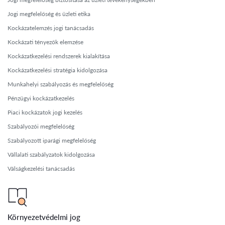
Jogi megfelelőség és üzleti etika
Kockázatelemzés jogi tanácsadás
Kockázati tényezők elemzése
Kockázatkezelési rendszerek kialakítása
Kockázatkezelési stratégia kidolgozása
Munkahelyi szabályozás és megfelelőség
Pénzügyi kockázatkezelés
Piaci kockázatok jogi kezelés
Szabályozói megfelelőség
Szabályozott iparági megfelelőség
Vállalati szabályzatok kidolgozása
Válságkezelési tanácsadás
Környezetvédelmi jog