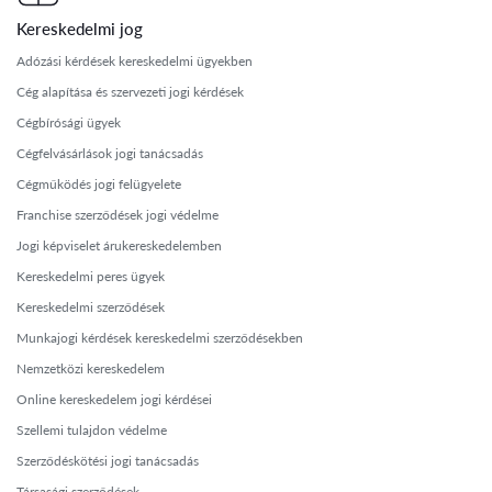
Kereskedelmi jog
Adózási kérdések kereskedelmi ügyekben
Cég alapítása és szervezeti jogi kérdések
Cégbírósági ügyek
Cégfelvásárlások jogi tanácsadás
Cégműködés jogi felügyelete
Franchise szerződések jogi védelme
Jogi képviselet árukereskedelemben
Kereskedelmi peres ügyek
Kereskedelmi szerződések
Munkajogi kérdések kereskedelmi szerződésekben
Nemzetközi kereskedelem
Online kereskedelem jogi kérdései
Szellemi tulajdon védelme
Szerződéskötési jogi tanácsadás
Társasági szerződések