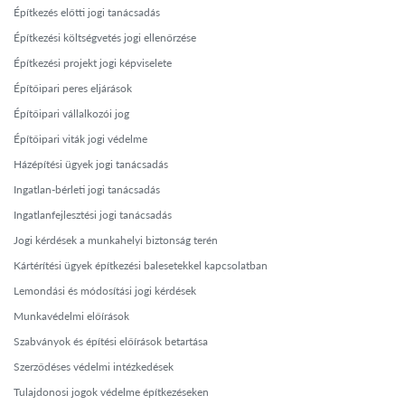
Építkezés előtti jogi tanácsadás
Építkezési költségvetés jogi ellenőrzése
Építkezési projekt jogi képviselete
Építőipari peres eljárások
Építőipari vállalkozói jog
Építőipari viták jogi védelme
Házépítési ügyek jogi tanácsadás
Ingatlan-bérleti jogi tanácsadás
Ingatlanfejlesztési jogi tanácsadás
Jogi kérdések a munkahelyi biztonság terén
Kártérítési ügyek építkezési balesetekkel kapcsolatban
Lemondási és módosítási jogi kérdések
Munkavédelmi előírások
Szabványok és építési előírások betartása
Szerződéses védelmi intézkedések
Tulajdonosi jogok védelme építkezéseken