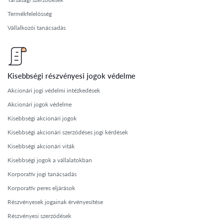
Termékfelelősség
Vállalkozói tanácsadás
Kisebbségi részvényesi jogok védelme
Akcionári jogi védelmi intézkedések
Akcionári jogok védelme
Kisebbségi akcionári jogok
Kisebbségi akcionári szerződéses jogi kérdések
Kisebbségi akcionári viták
Kisebbségi jogok a vállalatokban
Korporatív jogi tanácsadás
Korporatív peres eljárások
Részvényesek jogainak érvényesítése
Részvényesi szerződések