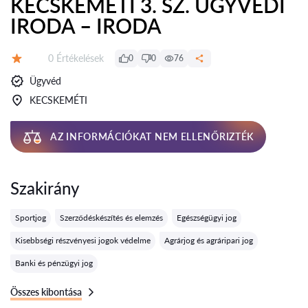
KECSKEMÉTI 3. SZ. ÜGYVÉDI
IRODA – IRODA
Értékelések:
0 Értékelések
0
0
76
Értékelés:
Ügyvéd
KECSKEMÉTI
AZ INFORMÁCIÓKAT NEM ELLENŐRIZTÉK
Szakirány
Sportjog
Szerződéskészítés és elemzés
Egészségügyi jog
Kisebbségi részvényesi jogok védelme
Agrárjog és agráripari jog
Banki és pénzügyi jog
Összes kibontása