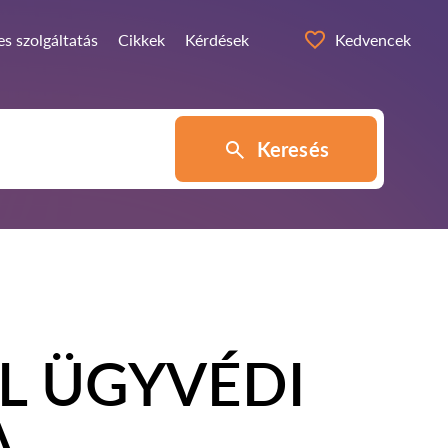
s szolgáltatás
Cikkek
Kérdések
Kedvencek
Keresés
L ÜGYVÉDI
A