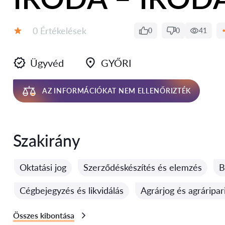
Értékelések:
0 Értékelések
0
0
41
Értékelés:
Ügyvéd
GYŐRI
AZ INFORMÁCIÓKAT NEM ELLENŐRIZTÉK
Szakirány
Oktatási jog
Szerződéskészítés és elemzés
B
Cégbejegyzés és likvidálás
Agrárjog és agráripari
Összes kibontása