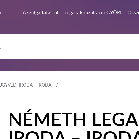
I
A szolgáltatásról
Jogász konzultáció GYŐRI
Össze
ÜGYVÉDI IRODA – IRODA
NÉMETH LEGA
IRODA – IROD