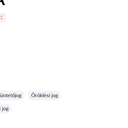
üntetőjog
Öröklési jog
 jog